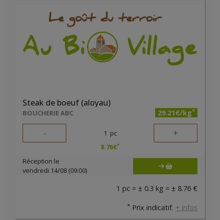
Steak de boeuf (aloyau)
*
29.21€/kg
BOUCHERIE ABC
-
+
1
pc
*
8.76
€
Réception le
vendredi 14/08 (09:00)
1 pc = ± 0.3 kg = ± 8.76 €
*
Prix indicatif.
+ infos