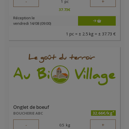
-
+
1
pc
37.73
€
Réception le
vendredi 14/08 (09:00)
1 pc = ± 2.5 kg = ± 37.73 €
Onglet de boeuf
*
32.66€/kg
BOUCHERIE ABC
-
+
0.5
kg