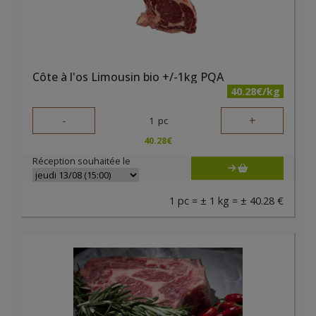
Côte à l'os Limousin bio +/-1kg PQA
40.28€/kg
-
+
1
pc
40.28
€
Réception souhaitée le
1 pc = ± 1 kg = ± 40.28 €