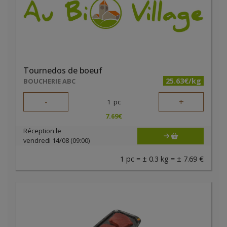
Tournedos de boeuf
25.63€/kg
BOUCHERIE ABC
-
+
1
pc
7.69
€
Réception le
vendredi 14/08 (09:00)
1 pc = ± 0.3 kg = ± 7.69 €