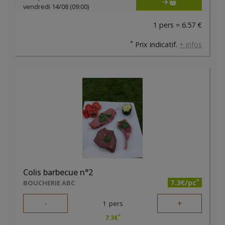
vendredi 14/08 (09:00)
1 pers = 6.57 €
*
Prix indicatif.
+ infos
Colis barbecue n°2
*
7.3€/pc
BOUCHERIE ABC
-
+
1
pers
*
7.3
€