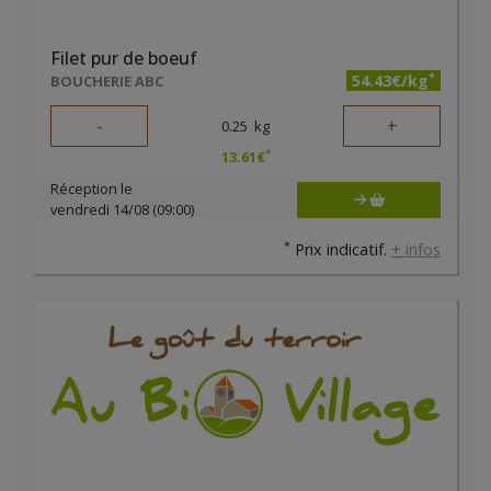
Filet pur de boeuf
*
54.43€/kg
BOUCHERIE ABC
-
+
0.25
kg
*
13.61
€
Réception le
vendredi 14/08 (09:00)
*
Prix indicatif.
+ infos