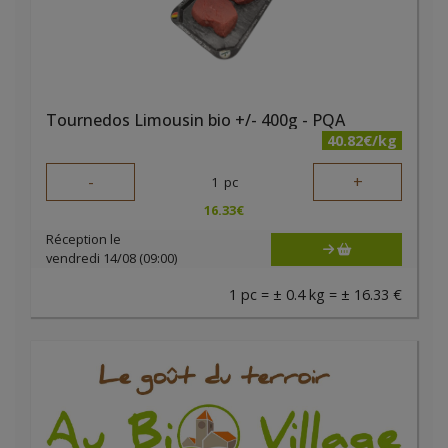
Tournedos Limousin bio +/- 400g - PQA
40.82€/kg
-
+
1
pc
16.33
€
Réception le
vendredi 14/08 (09:00)
1 pc = ± 0.4 kg = ± 16.33 €