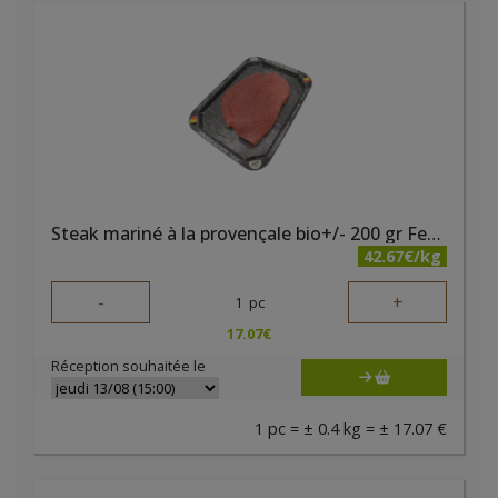
Steak mariné à la provençale bio+/- 200 gr Ferme des Noyers
42.67€/kg
-
+
1
pc
17.07
€
Réception souhaitée le
1 pc = ± 0.4 kg = ± 17.07 €