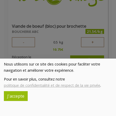
Viande de boeuf (bloc) pour brochette
21.5€/kg
BOUCHERIE ABC
-
+
0.5
kg
10.75
€
Réception le
vendredi 14/08 (09:00)
Nous utilisons sur ce site des cookies pour faciliter votre
navigation et améliorer votre expérience.
Pour en savoir plus, consultez notre
politique de confidentialité et de respect de la vie privée
.
J'accepte