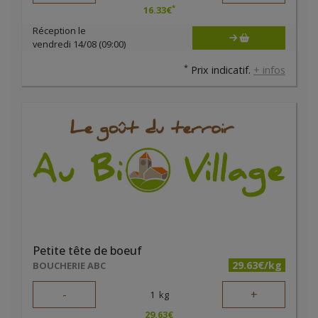
*
16.33
€
Réception le
vendredi 14/08 (09:00)
*
Prix indicatif.
+ infos
Petite tête de boeuf
29.63€/kg
BOUCHERIE ABC
-
+
1
kg
29.63
€