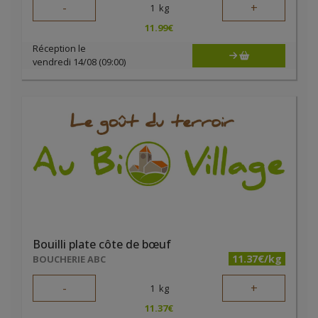
-
+
1
kg
11.99
€
Réception le
vendredi 14/08 (09:00)
Bouilli plate côte de bœuf
11.37€/kg
BOUCHERIE ABC
-
+
1
kg
11.37
€