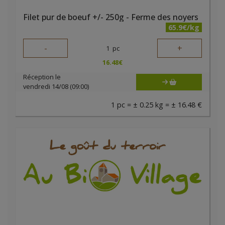
Filet pur de boeuf +/- 250g - Ferme des noyers
65.9€/kg
-
+
1
pc
16.48
€
Réception le
vendredi 14/08 (09:00)
1 pc = ± 0.25 kg = ± 16.48 €