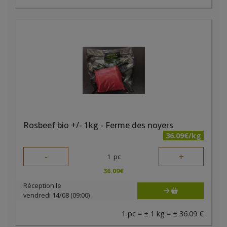
Rosbeef bio +/- 1kg - Ferme des noyers
36.09€/kg
-
+
1
pc
36.09
€
Réception le
vendredi 14/08 (09:00)
1 pc = ± 1 kg = ± 36.09 €