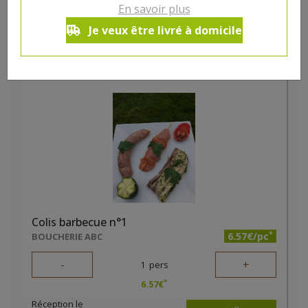
En savoir plus
Je veux être livré à domicile
DANS LA MÊME CATÉGORIE ...
Colis barbecue n°1
*
6.57€/pc
BOUCHERIE ABC
-
+
1
pers
*
6.57
€
Réception le