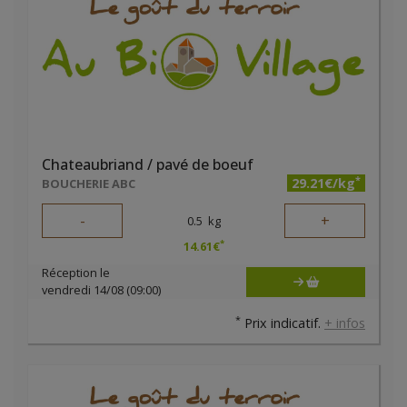
Chateaubriand / pavé de boeuf
*
29.21€/kg
BOUCHERIE ABC
-
+
0.5
kg
*
14.61
€
Réception le
vendredi 14/08 (09:00)
*
Prix indicatif.
+ infos