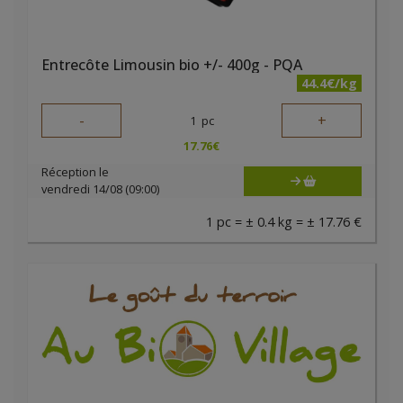
Entrecôte Limousin bio +/- 400g - PQA
44.4€/kg
-
+
1
pc
17.76
€
Réception le
vendredi 14/08 (09:00)
1 pc = ± 0.4 kg = ± 17.76 €