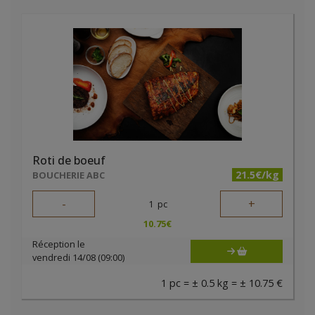
Roti de boeuf
21.5€/kg
BOUCHERIE ABC
-
+
1
pc
10.75
€
Réception le
vendredi 14/08 (09:00)
1 pc = ± 0.5 kg = ± 10.75 €