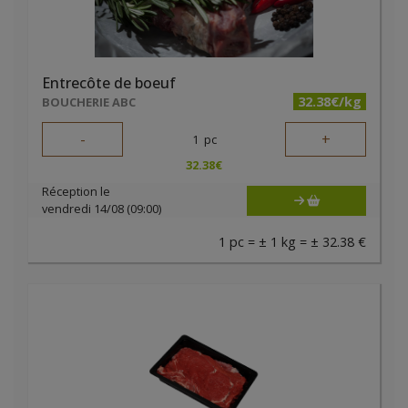
Entrecôte de boeuf
32.38€/kg
BOUCHERIE ABC
-
+
1
pc
32.38
€
Réception le
vendredi 14/08 (09:00)
1 pc = ± 1 kg = ± 32.38 €