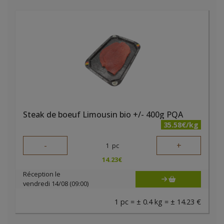
Steak de boeuf Limousin bio +/- 400g PQA
35.58€/kg
-
+
1
pc
14.23
€
Réception le
vendredi 14/08 (09:00)
1 pc = ± 0.4 kg = ± 14.23 €