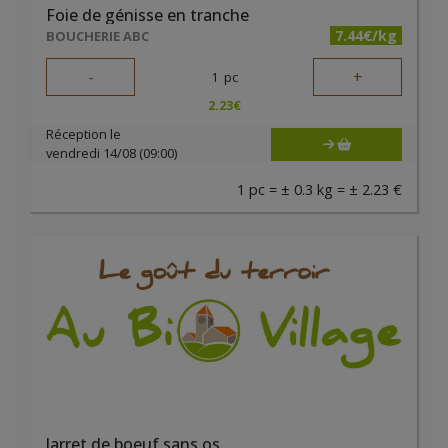
Foie de génisse en tranche
7.44€/kg
BOUCHERIE ABC
-
+
1
pc
2.23
€
Réception le
vendredi 14/08 (09:00)
1 pc = ± 0.3 kg = ± 2.23 €
Jarret de boeuf sans os