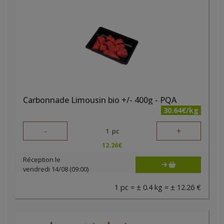
Carbonnade Limousin bio +/- 400g - PQA
30.64€/kg
-
+
1
pc
12.26
€
Réception le
vendredi 14/08 (09:00)
1 pc = ± 0.4 kg = ± 12.26 €