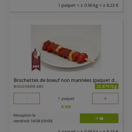
1 paquet = ± 0.36 kg = ± 8.23 €
Brochettes de boeuf non marinées (paquet de 2 pièces)
22.87€/kg
BOUCHERIE ABC
-
+
1
paquet
8.23
€
Réception le
vendredi 14/08 (09:00)
1 paquet = ± 0.36 kg = ± 8.23 €