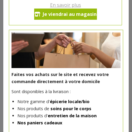
En savoir plus
Colis barbecue n°3
Je viendrai au magasin
Par personne:
1 braserade de boeuf (100g)
1 braserade de porc (100g)
1 braserade de canard (100g)
*
8.76€/pc
-
+
1
pers
Faites vos achats sur le site et recevez votre
*
8.76
€
commande directement à votre domicile
Réception le
Sont disponibles à la livraison :
vendredi 14/08 (09:00)
Notre gamme d'
épicerie locale/bio
1 pers = 8.76 €
Nos produits de
soins pour le corps
Nos produits d'
entretien de la maison
*
Prix indicatif.
+ infos
Nos paniers cadeaux