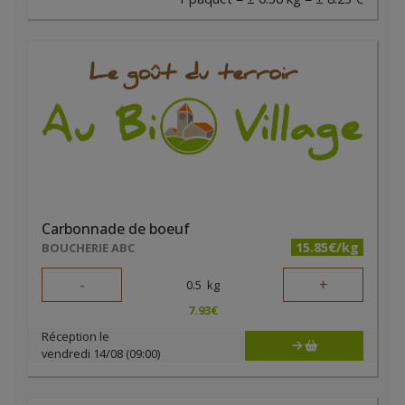
Carbonnade de boeuf
15.85€/kg
BOUCHERIE ABC
-
+
0.5
kg
7.93
€
Réception le
vendredi 14/08 (09:00)