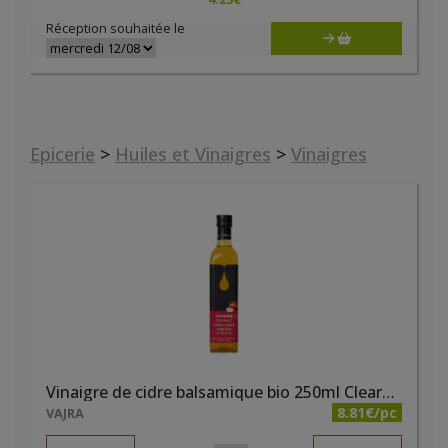
Réception souhaitée le
Epicerie
>
Huiles et Vinaigres
>
Vinaigres
Vinaigre de cidre balsamique bio 250ml Clearspring
8.81€/pc
VAJRA