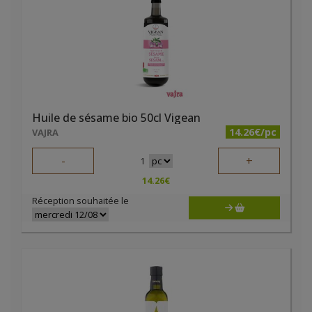
Huile de sésame bio 50cl Vigean
14.26€/pc
VAJRA
-
+
1
14.26
€
Réception souhaitée le