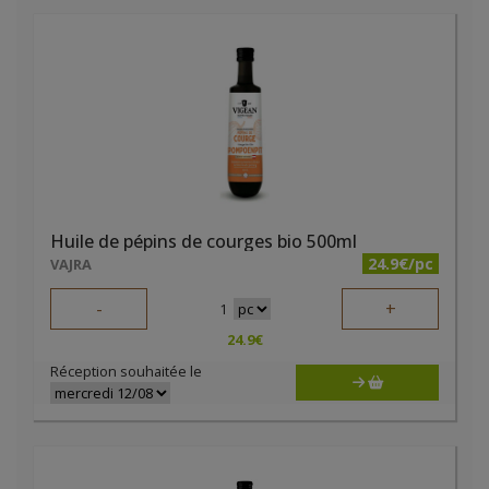
Huile de pépins de courges bio 500ml
24.9€/pc
VAJRA
-
+
1
24.9
€
Réception souhaitée le