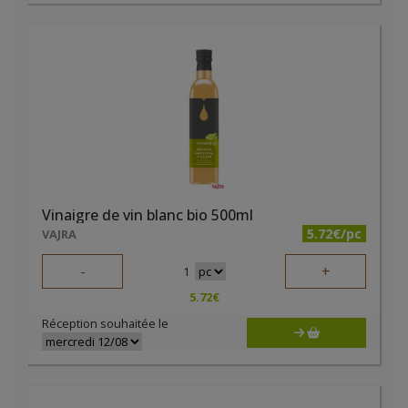
Vinaigre de vin blanc bio 500ml
5.72€/pc
VAJRA
-
+
1
5.72
€
Réception souhaitée le