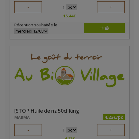
-
+
1
15.44
€
Réception souhaitée le
[STOP Huile de riz 50cl King
4.23€/pc
MARMA
-
+
1
4.23
€