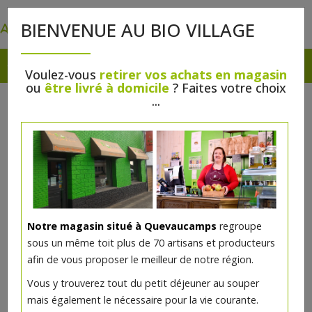
0
BIENVENUE AU BIO VILLAGE
Voulez-vous
retirer vos achats en magasin
ou
être livré à domicile
? Faites votre choix
HUILES ET VINAIGRES
...
Epicerie
>
Huiles et Vinaigres
>
Huiles
Notre magasin situé à Quevaucamps
regroupe
sous un même toit plus de 70 artisans et producteurs
afin de vous proposer le meilleur de notre région.
Vous y trouverez tout du petit déjeuner au souper
mais également le nécessaire pour la vie courante.