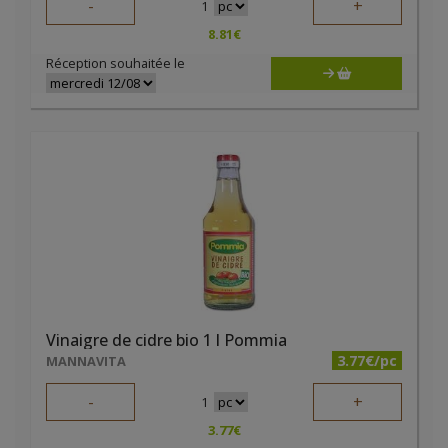
-
+
1
8.81
€
Réception souhaitée le
Vinaigre de cidre bio 1 l Pommia
3.77€/pc
MANNAVITA
-
+
1
3.77
€