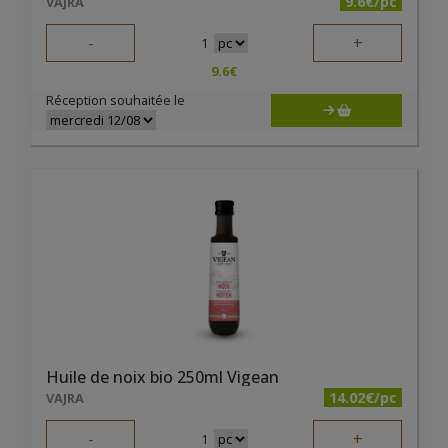
9.6€/pc
VAJRA
-
+
1
9.6
€
Réception souhaitée le
Huile de noix bio 250ml Vigean
14.02€/pc
VAJRA
-
+
1