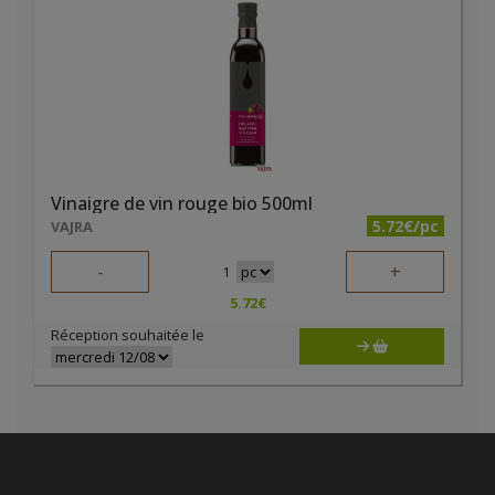
Vinaigre de vin rouge bio 500ml
5.72€/pc
VAJRA
-
+
1
5.72
€
Réception souhaitée le