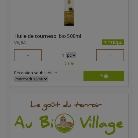
Huile de tournesol bio 500ml
7.17€/pc
VAJRA
-
+
1
7.17
€
Réception souhaitée le