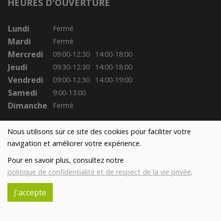
HEURES D'OUVERTURE
Lundi
Fermé
Mardi
Fermé
Mercredi
09:00-12:30
14:00-18:00
Jeudi
09:30-12:30
14:00-18:00
Vendredi
09:00-12:30
14:00-19:00
Samedi
9:00-13:00
Dimanche
Fermé
Nous utilisons sur ce site des cookies pour faciliter votre
navigation et améliorer votre expérience.
Pour en savoir plus, consultez notre
politique de confidentialité et de respect de la vie privée
.
J'accepte
Réalisé avec
par
MonSiteAMoi