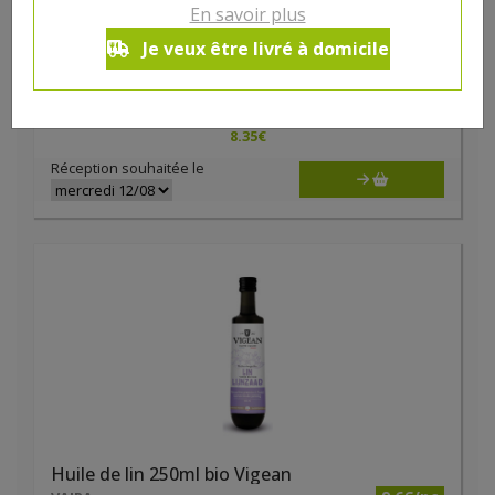
En savoir plus
Huile de colza bio 500ml Vigean
Je veux être livré à domicile
8.35€/pc
VAJRA
-
+
1
8.35
€
Réception souhaitée le
Huile de lin 250ml bio Vigean