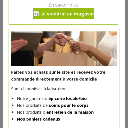
En savoir plus
Je viendrai au magasin
Huile caméline bio 250ml
10.62€/pc
VAJRA
-
+
1
10.62
€
Réception souhaitée le
Faites vos achats sur le site et recevez votre
commande directement à votre domicile
Sont disponibles à la livraison :
Notre gamme d'
épicerie locale/bio
Nos produits de
soins pour le corps
Nos produits d'
entretien de la maison
Nos paniers cadeaux