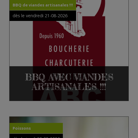
BBQ de viandes artisanales !!!
dès le vendredi 21-08-2026
BBQ AVEC VIANDES
ARTISANALES !!!
Poissons