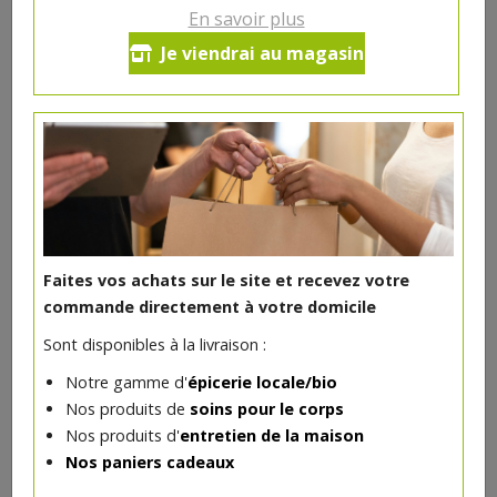
En savoir plus
NOTRE SÉLECTION
Je viendrai au magasin
Venez découvrir le Coffee Corner dans votre épicerie
Au Bio Village !!!
Nous vous proposons de déguster un café, un thé et/ou
une pâtisserie dans notre coin cosy.
Le Coffee Corner est ouvert aux heures d'ouverture du
magasin.
Faites vos achats sur le site et recevez votre
Bienvenue !!!
commande directement à votre domicile
Sont disponibles à la livraison :
Notre gamme d'
épicerie locale/bio
Nos produits de
soins pour le corps
Nos produits d'
entretien de la maison
Pains artisanaux de chez Xavier Lécolier
Nos paniers cadeaux