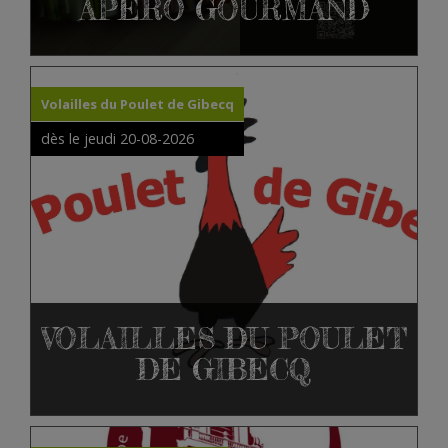
APÉRO GOURMAND
Volailles du Poulet de Gibecq
dès le jeudi 20-08-2026
VOLAILLES DU POULET
DE GIBECQ