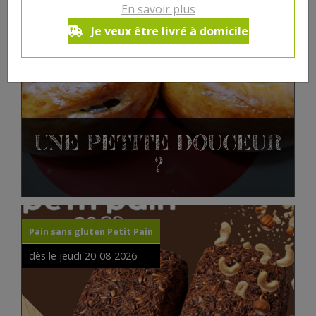
le vendredi 14-08-2026
En savoir plus
Je veux être livré à domicile
UNE PETITE DOUCEUR
?
Pain sans gluten Petit Pain
dès le jeudi 20-08-2026