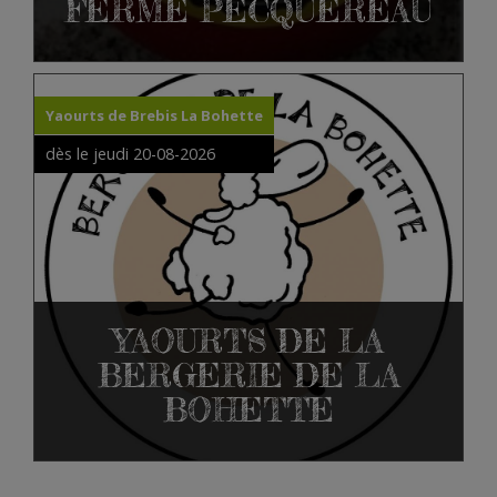
FERME PECQUEREAU
Yaourts de Brebis La Bohette
dès le jeudi 20-08-2026
YAOURTS DE LA
BERGERIE DE LA
BOHETTE