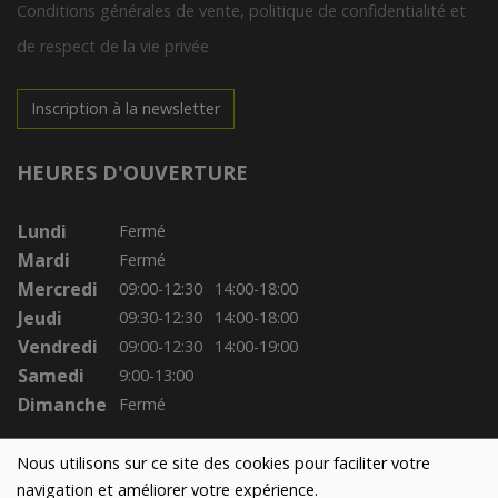
Conditions générales de vente, politique de confidentialité et
de respect de la vie privée
Inscription à la newsletter
HEURES D'OUVERTURE
Lundi
Fermé
Mardi
Fermé
Mercredi
09:00-12:30
14:00-18:00
Jeudi
09:30-12:30
14:00-18:00
Vendredi
09:00-12:30
14:00-19:00
Samedi
9:00-13:00
Dimanche
Fermé
Nous utilisons sur ce site des cookies pour faciliter votre
navigation et améliorer votre expérience.