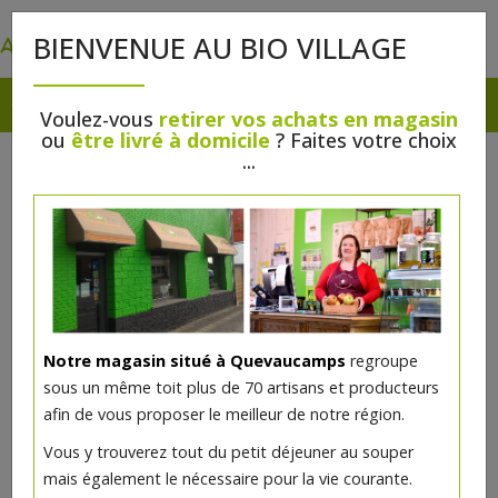
0
BIENVENUE AU BIO VILLAGE
Voulez-vous
retirer vos achats en magasin
ou
être livré à domicile
? Faites votre choix
...
Horaire d'été
Au Bio Village sera fermé du lundi 20 juillet
au dimanche 2 août.Puis du lundi 3 août au
dimanche 16 août l’horaire sera celui de
Lauriane :Mercredi : 14h-18hJeudi : 9h-12h30
et 14h-18hVendredi :…
Notre magasin situé à Quevaucamps
regroupe
sous un même toit plus de 70 artisans et producteurs
en savoir plus ...
afin de vous proposer le meilleur de notre région.
Vous y trouverez tout du petit déjeuner au souper
mais également le nécessaire pour la vie courante.