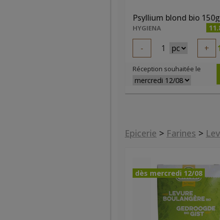
11.
HYGIENA
-
1
+
Réception souhaitée le
Epicerie
>
Farines
>
Lev
dès mercredi 12/08