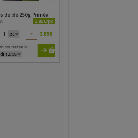
 de blé 250g Priméal
3.85€/pc
NA
1
+
3.85
€
on souhaitée le