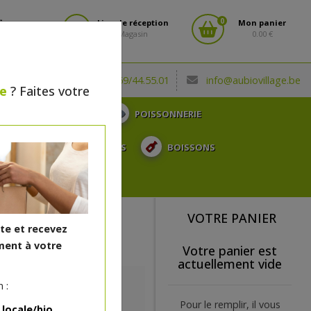
0
fiez-vous
Lieu de réception
Mon panier
Magasin
0.00 €
(0032) 069/44.55.01
info@aubiovillage.be
le
? Faites votre
CHARCUTERIE
POISSONNERIE
TOSE, ...
SURGELÉS
BOISSONS
CADEAUX
VOTRE PANIER
ite et recevez
ent à votre
Votre panier est
actuellement vide
 :
Pour le remplir, il vous
 locale/bio