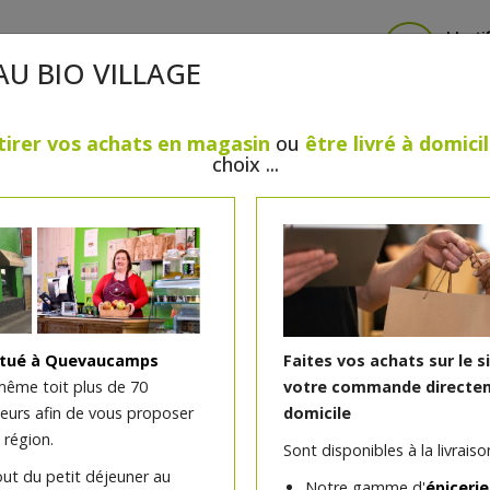
Identi
AU BIO VILLAGE
tirer vos achats en magasin
ou
être livré à domici
choix ...
CRÈMERIE
FROMAGES
VIANDES & VOLAILLES
BOULANGERIE / PÂTISSERIE
SANS GLUTEN, SANS LAC
PS
BEAUTÉ
HUILES ESSENTIELLES
MAISON
itué à Quevaucamps
Faites vos achats sur le s
même toit plus de 70
votre commande directem
teurs afin de vous proposer
domicile
 région.
Sont disponibles à la livraison
out du petit déjeuner au
Notre gamme d'
épicerie