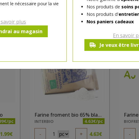
ent le nécessaire pour la vie
Nos produits de
soins p
Nos produits d'
entretie
 savoir plus
Nos paniers cadeaux
ines de blé
endrai au magasin
En savoir p
Je veux être liv
dès mercredi 12/08
dès m
io
Farine froment bio 65% blanche 2 kg Ferme Baré
99€/pc
4.63€/pc
INTERBIO
BIOFRE
1.99
€
-
1
+
4.63
€
-