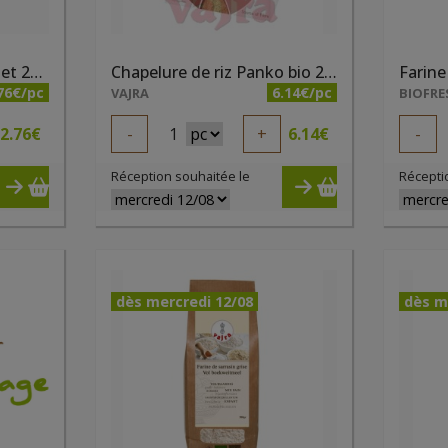
Chapelure bio blé complet 200g
Chapelure de riz Panko bio 250g
76€/pc
6.14€/pc
VAJRA
BIOFRE
2.76
€
-
1
+
6.14
€
-
Réception souhaitée le
Récepti
dès mercredi 12/08
dès m