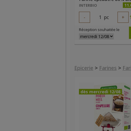
11.
INTERBIO
-
1
pc
+
Réception souhaitée le
Epicerie
>
Farines
>
Far
dès mercredi 12/08