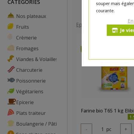
CATEGORIES
souper mais égalem
courante.
Nos plateaux
En
Epicerie
>
Farines
>
Far
Fruits
Je vi
Crèmerie
Fromages
dès mercredi 12/08
Viandes & Volailles
Charcuterie
Poissonnerie
Végétariens
Epicerie
Farine bio T65 1 kg Elib
Plats traiteur
1.
Boulangerie / Pâtisserie
-
1
pc
+