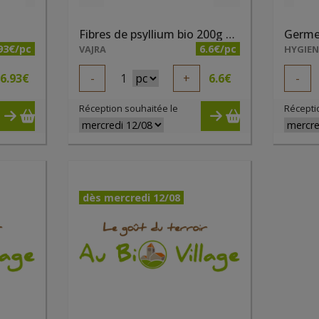
Fibres de psyllium bio 200g Origami
Germes
93€/pc
6.6€/pc
VAJRA
HYGIE
6.93
€
-
1
+
6.6
€
-
Réception souhaitée le
Récepti
dès mercredi 12/08