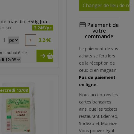
Changer de lieu de réc
Farine de maïs bio 350g Joannus
Paiement de
3.24€/pc
SH SEC
votre
commande
1
+
3.24
€
Le paiement de vos
on souhaitée le
achats se fera lors
de la réception de
ceux-ci en magasin.
Pas de paiement
en ligne.
ercredi 12/08
Nous acceptons les
cartes bancaires
ainsi que les tickets
restaurant Edenred,
Sodexo et Monnize.
Vous pouvez égal