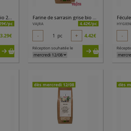
Farine de pois chiches bio 275g Joannus
Farine de sarrasin grise bio 500g
Fécule
29€/pc
4.42€/pc
VAJRA
HYGIE
3.29
€
-
1
pc
+
4.42
€
-
Réception souhaitée le
Récepti
dès mercredi 12/08
dès m