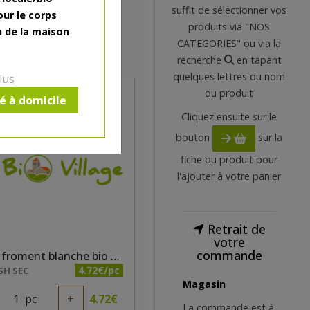
suffit de sélectionner vos
our le corps
produits via "NOS
n de la maison
CATEGORIES" ou via la
recherche
en tapant
quelques lettres du nom
lus
du produit
ré à domicile
ercredi 12/08
Cliquez ensuite sur le
bouton
sur la
fiche du produit pour
l'ajouter à votre panier
Retrait de
votre
commande
Farine froment blanche bio T65 1 kg Mouligrange
4.72€/pc
SH SEC
Magasin
1
pc
+
4.72
€
La commande est à