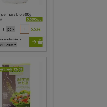
 de maïs bio 500g
5.53€/pc
NA
1
+
5.53
€
on souhaitée le
ercredi 12/08