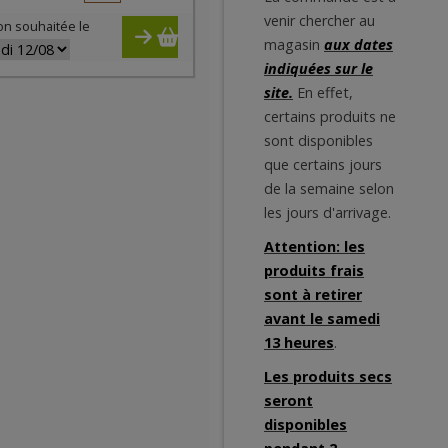
venir chercher au
on souhaitée le
magasin
aux dates
indiquées sur le
site.
En effet,
certains produits ne
sont disponibles
que certains jours
de la semaine selon
les jours d'arrivage.
Attention: les
produits frais
sont à retirer
avant le samedi
13 heures
.
Les produits secs
seront
disponibles