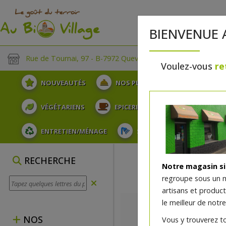
BIENVENUE 
Rue de Tournai, 97 - B-7972 Quevaucamps
Voulez-vous
re
NOUVEAUTÉS
NOS PLATEAUX
FRUITS
VÉGÉTARIENS
EPICERIE
PLATS TRAITEUR
ENTRETIEN/MÉNAGE
SOINS ET HYGIÈNE DU COR
FARINES
RECHERCHE
Notre magasin s
regroupe sous un 
artisans et produc
le meilleur de notre
NOS
Vous y trouverez t