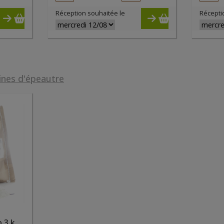
Réception souhaitée le
Récepti
ines d'épeautre
Farine épeautre 80% bio 3 kg Farine Baré