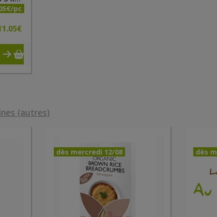
05€/pc
11.05
€
ines (autres)
dès mercredi 12/08
dès m