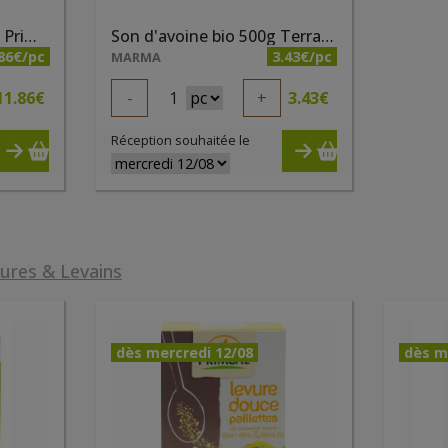
Psyllium blond bio 150g Priméal
Son d'avoine bio 500g Terrasana
86€/pc
3.43€/pc
MARMA
11.86
€
-
1
+
3.43
€
Réception souhaitée le
ures & Levains
dès mercredi 12/08
dès m