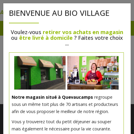
0
BIENVENUE AU BIO VILLAGE
Voulez-vous
retirer vos achats en magasin
ou
être livré à domicile
? Faites votre choix
DESSERTS DE FÊTES
...
Il n'y a rien à vous proposer pour l'instant.
Veuillez revenir plus tard.
Notre magasin situé à Quevaucamps
regroupe
sous un même toit plus de 70 artisans et producteurs
afin de vous proposer le meilleur de notre région.
Vous y trouverez tout du petit déjeuner au souper
mais également le nécessaire pour la vie courante.