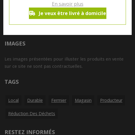
En savoir plus
Tous nos produits sont susceptibles de contenir des
Je veux être livré à domicile
allergènes. Si vous souhaitez avoir de plus amples
informations sur ceux-ci, vous pouvez nous contacter par e-
mail à l'adresse
info@aubiovillage.be
IMAGES
Les images présentées pour illuster les produits en vente
sur ce site ne sont pas contractuelles.
TAGS
Local
Durable
Fermier
Magasin
Producteur
Réduction Des Déchets
RESTEZ INFORMÉS