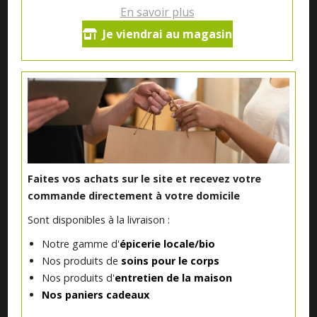
En savoir plus
Je viendrai au magasin
Notre magasin situé à Quevaucamps réunit sous son toit les
produits de plus de 50 artisans et producteurs régionaux pour
vous servir du petit déjeuner au souper.
Qui sommes nous ?
Faites vos achats sur le site et recevez votre
Le blog
commande directement à votre domicile
Sont disponibles à la livraison :
Contact
Notre gamme d'
épicerie locale/bio
Nos produits de
soins pour le corps
Nos produits d'
entretien de la maison
INFORMATIONS ALLERGÈNES
Nos paniers cadeaux