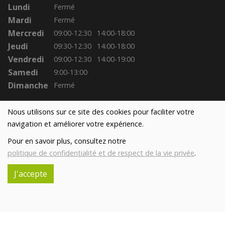
Lundi
Fermé
Mardi
Fermé
Mercredi
09:00-12:30
14:00-18:00
Jeudi
09:30-12:30
14:00-18:00
Vendredi
09:00-12:30
14:00-19:00
Samedi
9:00-13:00
Dimanche
Fermé
Nous utilisons sur ce site des cookies pour faciliter votre
navigation et améliorer votre expérience.
Pour en savoir plus, consultez notre
politique de confidentialité et de respect de la vie privée
.
J'accepte
Réalisé avec
par
MonSiteAMoi