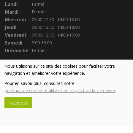
Lundi
Fermé
Mardi
Fermé
Mercredi
09:00-12:30
14:00-18:00
Jeudi
09:30-12:30
14:00-18:00
Vendredi
09:00-12:30
14:00-19:00
Samedi
9:00-13:00
Dimanche
Fermé
Nous utilisons sur ce site des cookies pour faciliter votre
navigation et améliorer votre expérience.
Pour en savoir plus, consultez notre
politique de confidentialité et de respect de la vie privée
.
J'accepte
Réalisé avec
par
MonSiteAMoi