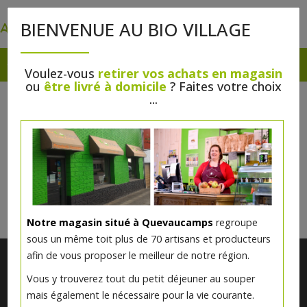
0
BIENVENUE AU BIO VILLAGE
Voulez-vous
retirer vos achats en magasin
ou
être livré à domicile
? Faites votre choix
COUQUES DE PÂQUES
...
Il n'y a rien à vous proposer pour l'instant.
Veuillez revenir plus tard.
Notre magasin situé à Quevaucamps
regroupe
sous un même toit plus de 70 artisans et producteurs
afin de vous proposer le meilleur de notre région.
Vous y trouverez tout du petit déjeuner au souper
mais également le nécessaire pour la vie courante.