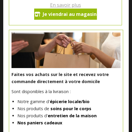
En savoir plus
Je viendrai au magasin
Notre magasin situé à Quevaucamps réunit sous son toit les
produits de plus de 50 artisans et producteurs régionaux pour
vous servir du petit déjeuner au souper.
Qui sommes nous ?
Faites vos achats sur le site et recevez votre
Le blog
commande directement à votre domicile
Sont disponibles à la livraison :
Contact
Notre gamme d'
épicerie locale/bio
Nos produits de
soins pour le corps
Nos produits d'
entretien de la maison
INFORMATIONS ALLERGÈNES
Nos paniers cadeaux