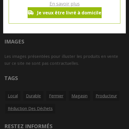
En savoir plus
Tous nos produits sont susceptibles de contenir des
Je veux être livré à domicile
allergènes. Si vous souhaitez avoir de plus amples
informations sur ceux-ci, vous pouvez nous contacter par e-
mail à l'adresse
info@aubiovillage.be
IMAGES
Les images présentées pour illuster les produits en vente
sur ce site ne sont pas contractuelles.
TAGS
Local
Durable
Fermier
Magasin
Producteur
Réduction Des Déchets
RESTEZ INFORMÉS