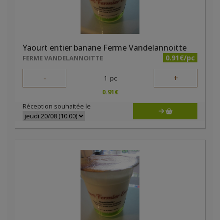
Yaourt entier banane Ferme Vandelannoitte
0.91€/pc
FERME VANDELANNOITTE
-
+
1
pc
0.91
€
Réception souhaitée le