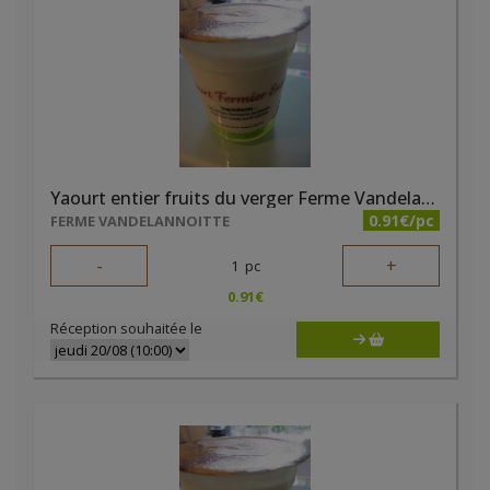
Yaourt entier fruits du verger Ferme Vandelannoitte
0.91€/pc
FERME VANDELANNOITTE
-
+
1
pc
0.91
€
Réception souhaitée le