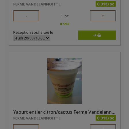
0.91€/pc
FERME VANDELANNOITTE
-
+
1
pc
0.91
€
Réception souhaitée le
Yaourt entier citron/cactus Ferme Vandelannoitte
0.91€/pc
FERME VANDELANNOITTE