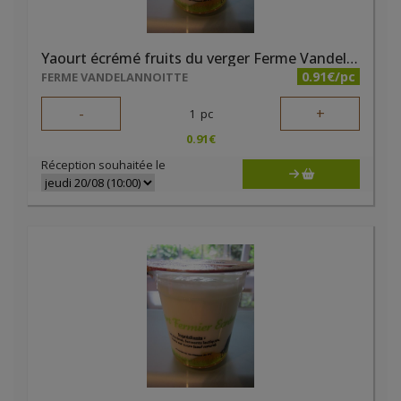
Yaourt écrémé fruits du verger Ferme Vandelannoitte
0.91€/pc
FERME VANDELANNOITTE
-
+
1
pc
0.91
€
Réception souhaitée le