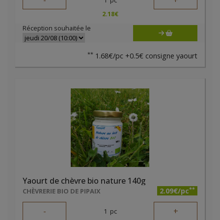
-
+
2.18
€
Réception souhaitée le
**
1.68€/pc +0.5€ consigne yaourt
Yaourt de chèvre bio nature 140g
**
2.09€/pc
CHÈVRERIE BIO DE PIPAIX
-
+
1
pc