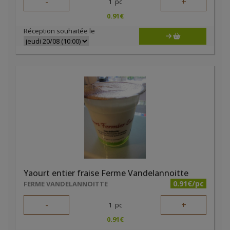
-
+
1
pc
0.91
€
Réception souhaitée le
Yaourt entier fraise Ferme Vandelannoitte
0.91€/pc
FERME VANDELANNOITTE
-
+
1
pc
0.91
€