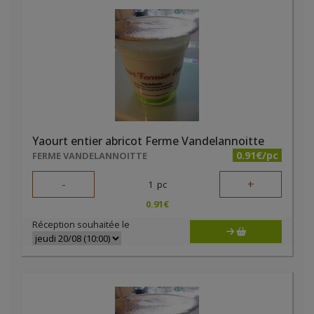
Yaourt entier abricot Ferme Vandelannoitte
0.91€/pc
FERME VANDELANNOITTE
-
+
1
pc
0.91
€
Réception souhaitée le