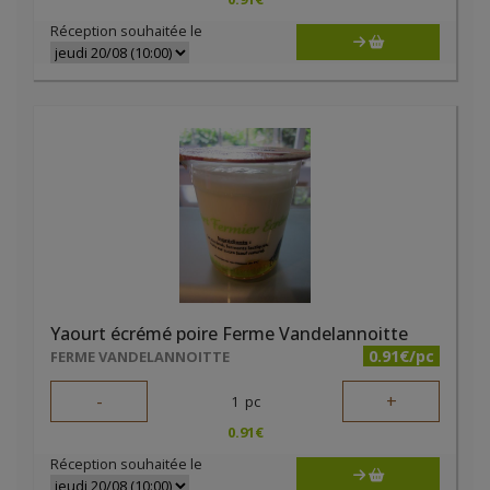
Réception souhaitée le
Yaourt écrémé poire Ferme Vandelannoitte
0.91€/pc
FERME VANDELANNOITTE
-
+
1
pc
0.91
€
Réception souhaitée le