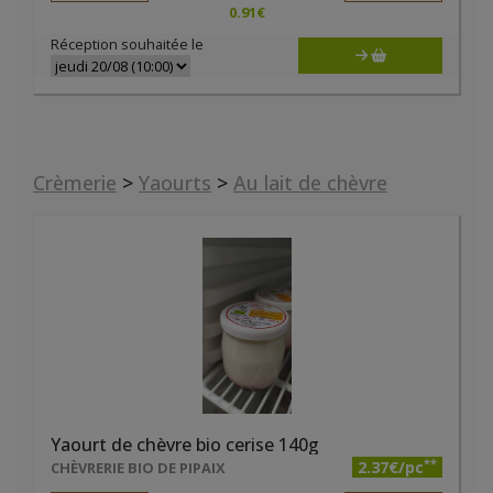
0.91
€
Réception souhaitée le
Crèmerie
>
Yaourts
>
Au lait de chèvre
Yaourt de chèvre bio cerise 140g
**
2.37€/pc
CHÈVRERIE BIO DE PIPAIX