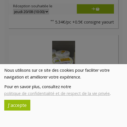
Réception souhaitée le
**
5.34€/pc +0.5€ consigne yaourt
Nous utilisons sur ce site des cookies pour faciliter votre
navigation et améliorer votre expérience.
Pour en savoir plus, consultez notre
politique de confidentialité et de respect de la vie privée
.
Yaourt de chèvre bio poire 140g
**
2.37€/pc
CHÈVRERIE BIO DE PIPAIX
J'accepte
-
+
1
pc
2.37
€