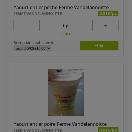
Yaourt entier pêche Ferme Vandelannoitte
0.91€/pc
FERME VANDELANNOITTE
-
+
1
pc
0.91
€
Réception souhaitée le
Yaourt entier poire Ferme Vandelannoitte
0.91€/pc
FERME VANDELANNOITTE