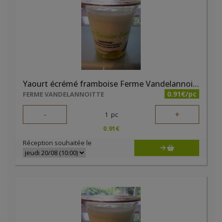
Yaourt écrémé framboise Ferme Vandelannoitte
0.91€/pc
FERME VANDELANNOITTE
-
+
1
pc
0.91
€
Réception souhaitée le