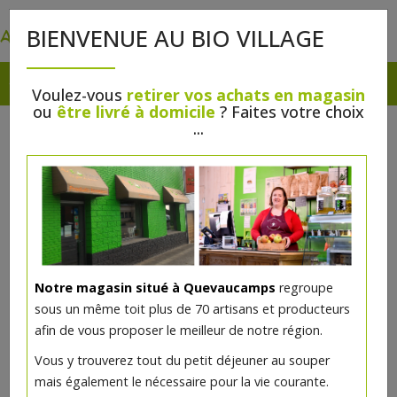
0
BIENVENUE AU BIO VILLAGE
Voulez-vous
retirer vos achats en magasin
ou
être livré à domicile
? Faites votre choix
YAOURTS
...
Crèmerie
>
Yaourts
>
Au lait de vache
Notre magasin situé à Quevaucamps
regroupe
sous un même toit plus de 70 artisans et producteurs
afin de vous proposer le meilleur de notre région.
Vous y trouverez tout du petit déjeuner au souper
mais également le nécessaire pour la vie courante.