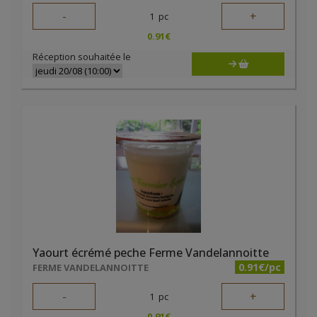
-
+
1
pc
0.91
€
Réception souhaitée le
Yaourt écrémé peche Ferme Vandelannoitte
0.91€/pc
FERME VANDELANNOITTE
-
+
1
pc
0.91
€