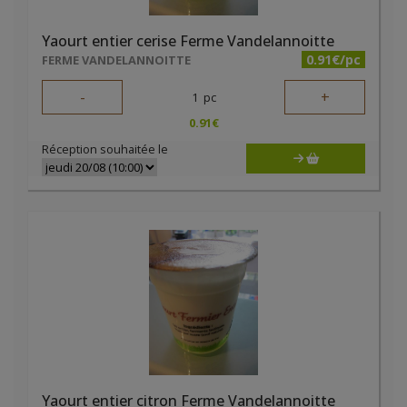
Yaourt entier cerise Ferme Vandelannoitte
0.91€/pc
FERME VANDELANNOITTE
-
+
1
pc
0.91
€
Réception souhaitée le
Yaourt entier citron Ferme Vandelannoitte