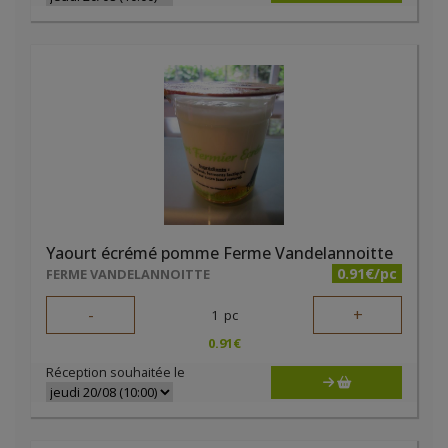
Yaourt écrémé pomme Ferme Vandelannoitte
0.91€/pc
FERME VANDELANNOITTE
-
+
1
pc
0.91
€
Réception souhaitée le