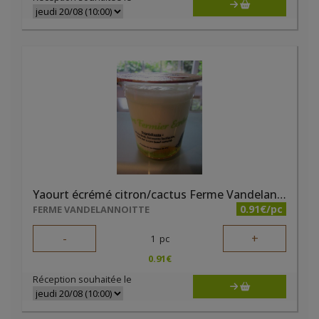
Yaourt écrémé citron/cactus Ferme Vandelannoitte
0.91€/pc
FERME VANDELANNOITTE
-
+
1
pc
0.91
€
Réception souhaitée le