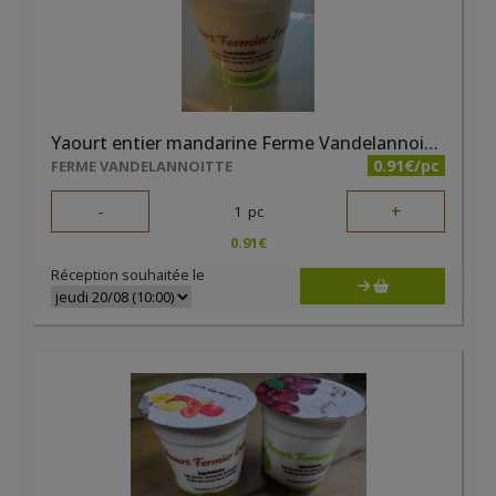
Yaourt entier mandarine Ferme Vandelannoitte
0.91€/pc
FERME VANDELANNOITTE
-
+
1
pc
0.91
€
Réception souhaitée le