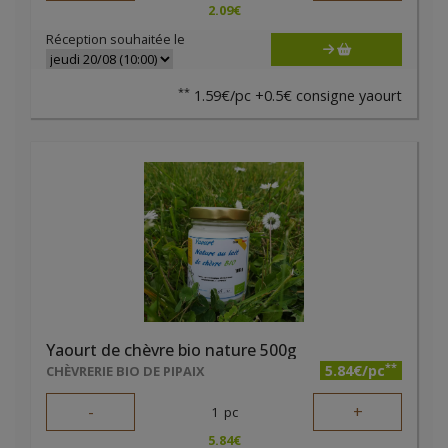
2.09
€
Réception souhaitée le
**
1.59€/pc +0.5€ consigne yaourt
Yaourt de chèvre bio nature 500g
**
5.84€/pc
CHÈVRERIE BIO DE PIPAIX
-
+
1
pc
5.84
€