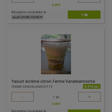
0.91
€
Réception souhaitée le
Yaourt écrémé citron Ferme Vandelannoitte
0.91€/pc
FERME VANDELANNOITTE
-
+
1
pc
0.91
€
Réception souhaitée le