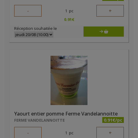
-
+
1
pc
0.91
€
Réception souhaitée le
Yaourt entier pomme Ferme Vandelannoitte
0.91€/pc
FERME VANDELANNOITTE
-
+
1
pc