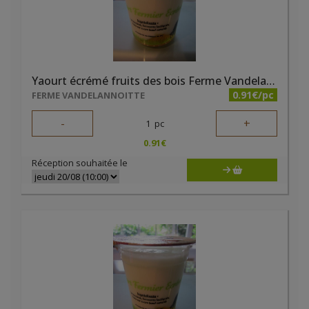
Yaourt écrémé fruits des bois Ferme Vandelannoitte
0.91€/pc
FERME VANDELANNOITTE
-
+
1
pc
0.91
€
Réception souhaitée le