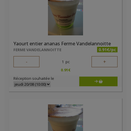
Yaourt entier ananas Ferme Vandelannoitte
0.91€/pc
FERME VANDELANNOITTE
-
+
1
pc
0.91
€
Réception souhaitée le