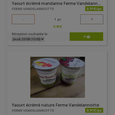
Yaourt écrémé mandarine Ferme Vandelannoitte
0.91€/pc
FERME VANDELANNOITTE
-
+
1
pc
0.91
€
Réception souhaitée le
Yaourt écrémé nature Ferme Vandelannoitte
0.91€/pc
FERME VANDELANNOITTE