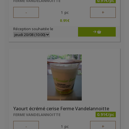
0.91€/pc
FERME VANDELANNOITTE
-
+
1
pc
0.91
€
Réception souhaitée le
Yaourt écrémé cerise Ferme Vandelannoitte
0.91€/pc
FERME VANDELANNOITTE
-
+
1
pc