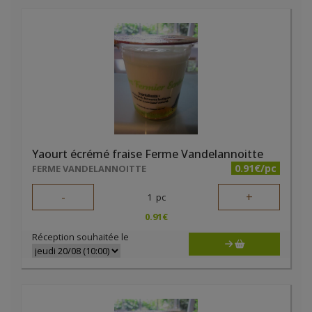
Yaourt écrémé fraise Ferme Vandelannoitte
0.91€/pc
FERME VANDELANNOITTE
-
+
1
pc
0.91
€
Réception souhaitée le