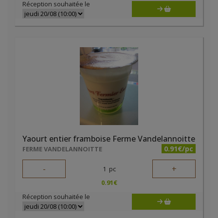
Réception souhaitée le
Yaourt entier framboise Ferme Vandelannoitte
0.91€/pc
FERME VANDELANNOITTE
-
+
1
pc
0.91
€
Réception souhaitée le