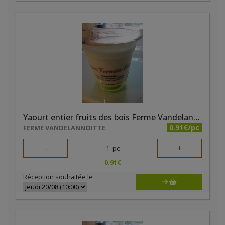
Yaourt entier fruits des bois Ferme Vandelannoitte
0.91€/pc
FERME VANDELANNOITTE
-
+
1
pc
0.91
€
Réception souhaitée le