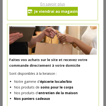
En savoir plus
Je viendrai au magasin
Yaourt écrémé abricot Ferme Vandelannoitte
0.91€/pc
FERME VANDELANNOITTE
-
+
1
pc
0.91
€
Réception souhaitée le
Faites vos achats sur le site et recevez votre
commande directement à votre domicile
Sont disponibles à la livraison :
Notre gamme d'
épicerie locale/bio
Nos produits de
soins pour le corps
Nos produits d'
entretien de la maison
Nos paniers cadeaux