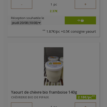
-
+
1
pc
2.37
€
Réception souhaitée le
**
1.87€/pc +0.5€ consigne yaourt
Yaourt de chèvre bio framboise 140g
**
2.18€/pc
CHÈVRERIE BIO DE PIPAIX
1
pc