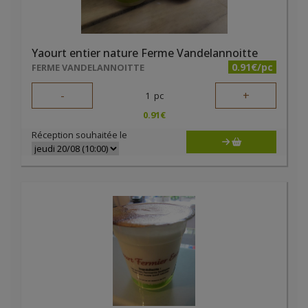
Yaourt entier nature Ferme Vandelannoitte
0.91€/pc
FERME VANDELANNOITTE
-
+
1
pc
0.91
€
Réception souhaitée le