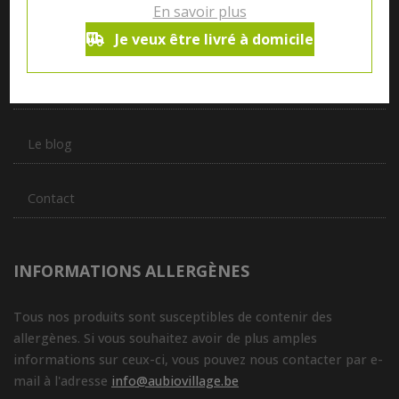
En savoir plus
produits de plus de 50 artisans et producteurs régionaux pour
vous servir du petit déjeuner au souper.
Je veux être livré à domicile
Qui sommes nous ?
Le blog
Contact
INFORMATIONS ALLERGÈNES
Tous nos produits sont susceptibles de contenir des
allergènes. Si vous souhaitez avoir de plus amples
informations sur ceux-ci, vous pouvez nous contacter par e-
mail à l'adresse
info@aubiovillage.be