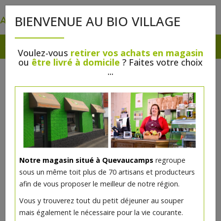
0
BIENVENUE AU BIO VILLAGE
Voulez-vous
retirer vos achats en magasin
ou
être livré à domicile
? Faites votre choix
...
Notre magasin situé à Quevaucamps
regroupe
sous un même toit plus de 70 artisans et producteurs
afin de vous proposer le meilleur de notre région.
Escargots 24 p au court bouillon
Vous y trouverez tout du petit déjeuner au souper
mais également le nécessaire pour la vie courante.
11.9€/pc