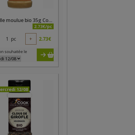
Cannelle moulue bio 35g Cook
2.73€/pc
1
pc
+
2.73
€
on souhaitée le
ercredi 12/08