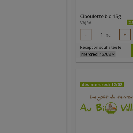
Ciboulette bio 15g
2.
VAJRA
-
1
pc
+
Réception souhaitée le
dès mercredi 12/08