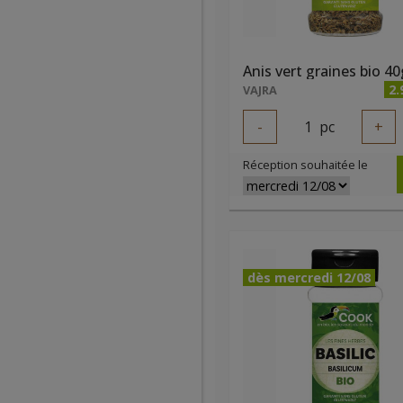
Anis vert graines bio 40
2.
VAJRA
-
1
pc
+
Réception souhaitée le
dès mercredi 12/08