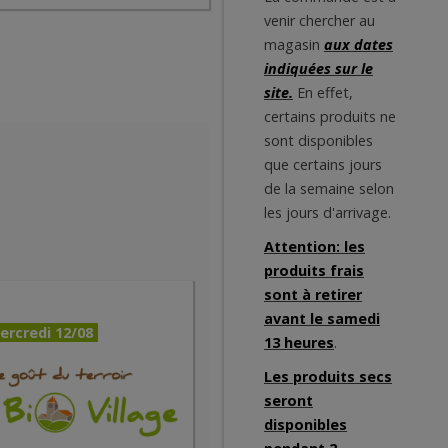
venir chercher au
magasin
aux dates
indiquées sur le
site.
En effet,
certains produits ne
sont disponibles
que certains jours
de la semaine selon
les jours d'arrivage.
Attention: les
produits frais
sont à retirer
avant le samedi
ercredi 12/08
13 heures
.
Les produits secs
seront
disponibles