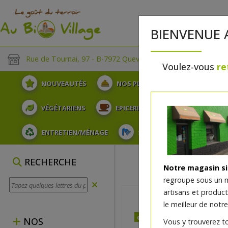
BIENVENUE 
Rue de Tournai, 97 - B-7972 Quevaucamps
Voulez-vous
re
NOUVEAUTÉS
NOS PLATEAUX
FRUITS
VÉGÉTARIENS
EPICERIE
PLATS TRAITEUR
ENTRETIEN/MÉNAGE
SOINS ET HYGIÈNE DU COR
RECHERCHE
Notre magasin s
regroupe sous un 
artisans et produc
le meilleur de notre
dès mercredi 12/08
NOS
Vous y trouverez t