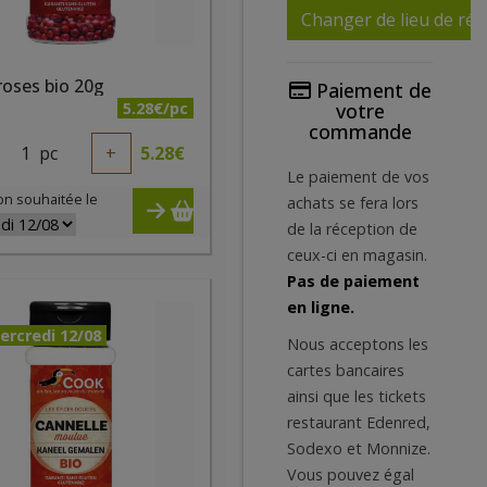
Changer de lieu de réc
roses bio 20g
Paiement de
5.28€/pc
votre
commande
1
pc
+
5.28
€
Le paiement de vos
on souhaitée le
achats se fera lors
de la réception de
ceux-ci en magasin.
Pas de paiement
en ligne.
ercredi 12/08
Nous acceptons les
cartes bancaires
ainsi que les tickets
restaurant Edenred,
Sodexo et Monnize.
Vous pouvez égal