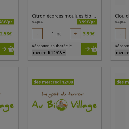
Citron écorces moulues bio 32g
Clou d
58€/pc
3.99€/pc
VAJRA
VAJRA
2.58
€
-
1
pc
+
3.99
€
-
Réception souhaitée le
Récepti
dès mercredi 12/08
dès m