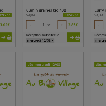
io
Cumin graines bio 40g
Curry
02€/pc
3.85€/pc
VAJRA
VAJRA
3.02
€
-
1
pc
+
3.85
€
-
Réception souhaitée le
Récepti
dès mercredi 12/08
dès m