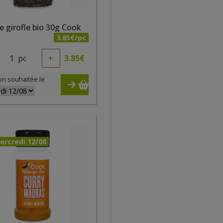
e girofle bio 30g Cook
3.85€/pc
1
pc
+
3.85
€
on souhaitée le
ercredi 12/08