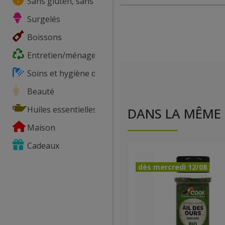
Sans gluten, sans lactose, ...
Surgelés
Boissons
Entretien/ménage
Soins et hygiène du corps
Beauté
Huiles essentielles
DANS LA MÊME 
Maison
Cadeaux
dès mercredi 12/08