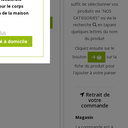
suffit de sélectionner vos
our le corps
3.01
€
produits via "NOS
n de la maison
CATEGORIES" ou via la
recherche
en tapant
quelques lettres du nom
lus
du produit
ré à domicile
Cliquez ensuite sur le
bouton
sur la
fiche du produit pour
l'ajouter à votre panier
Retrait de
votre
commande
Magasin
La commande est à