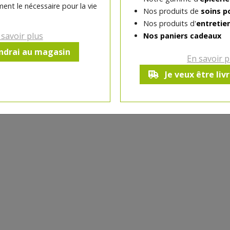
ent le nécessaire pour la vie
Nos produits de
soins p
-
1
pc
+
Nos produits d'
entretie
Réception souhaitée le
 savoir plus
Nos paniers cadeaux
endrai au magasin
En savoir p
Je veux être liv