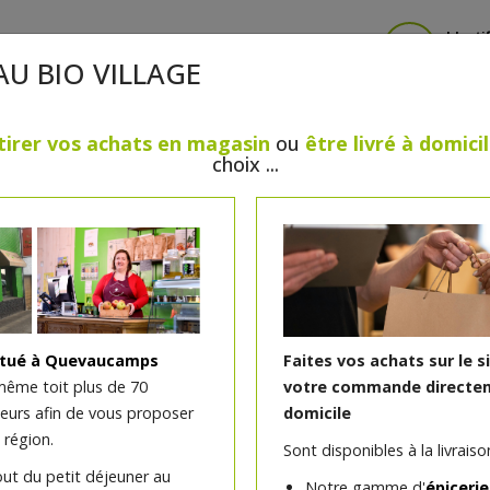
Identi
AU BIO VILLAGE
tirer vos achats en magasin
ou
être livré à domici
choix ...
CRÈMERIE
FROMAGES
VIANDES & VOLAILLES
BOULANGERIE / PÂTISSERIE
SANS GLUTEN, SANS LAC
PS
BEAUTÉ
HUILES ESSENTIELLES
MAISON
itué à Quevaucamps
Faites vos achats sur le s
même toit plus de 70
votre commande directem
teurs afin de vous proposer
domicile
Sarriette bio feuilles 20g
 région.
Sont disponibles à la livraison
out du petit déjeuner au
Notre gamme d'
épicerie