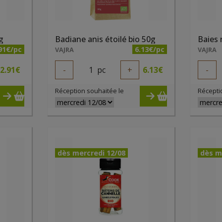
g
Badiane anis étoilé bio 50g
Baies 
91€/pc
6.13€/pc
VAJRA
VAJRA
2.91
€
-
1
pc
+
6.13
€
-
Réception souhaitée le
Récepti
dès mercredi 12/08
dès m