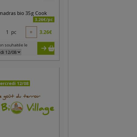
 madras bio 35g Cook
3.26€/pc
1
pc
+
3.26
€
on souhaitée le
ercredi 12/08