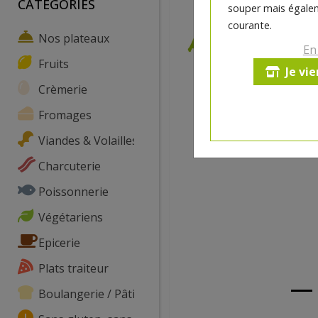
CATEGORIES
souper mais égalem
courante.
Nos plateaux
En
Fruits
Je vi
Crèmerie
Fromages
Viandes & Volailles
Charcuterie
Poissonnerie
Végétariens
Epicerie
Plats traiteur
Boulangerie / Pâtisserie