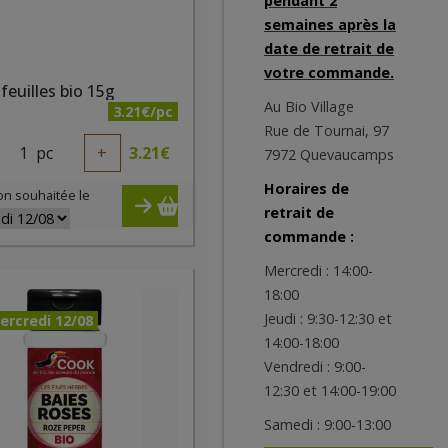
pendant 2
semaines après la
date de retrait de
votre commande.
feuilles bio 15g
Au Bio Village
3.21€/pc
Rue de Tournai, 97
1
pc
+
3.21
€
7972 Quevaucamps
Horaires de
on souhaitée le
retrait de
commande :
Mercredi : 14:00-
18:00
Jeudi : 9:30-12:30 et
ercredi 12/08
14:00-18:00
Vendredi : 9:00-
12:30 et 14:00-19:00
Samedi : 9:00-13:00