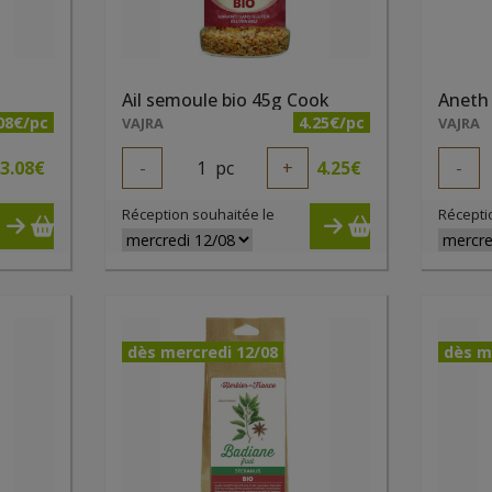
Ail semoule bio 45g Cook
Aneth 
08€/pc
4.25€/pc
VAJRA
VAJRA
3.08
€
-
1
pc
+
4.25
€
-
Réception souhaitée le
Récepti
dès mercredi 12/08
dès m