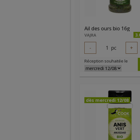
Ail des ours bio 16g
3.
VAJRA
-
1
pc
+
Réception souhaitée le
dès mercredi 12/08