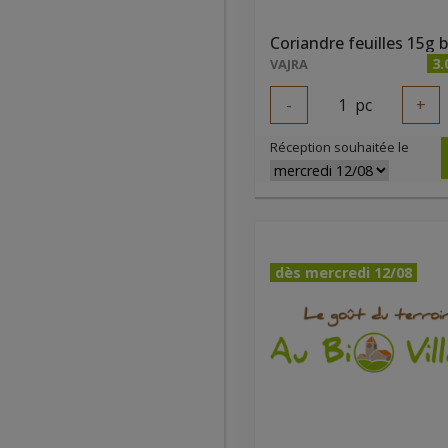
Coriandre feuilles 15g b
3.
VAJRA
-
1
pc
+
Réception souhaitée le
dès mercredi 12/08