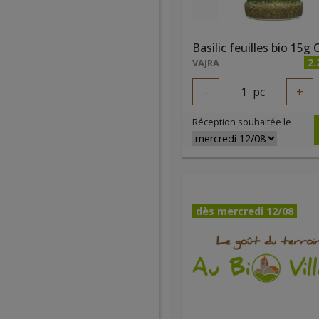
Basilic feuilles bio 15g
2.
VAJRA
-
1
pc
+
Réception souhaitée le
dès mercredi 12/08