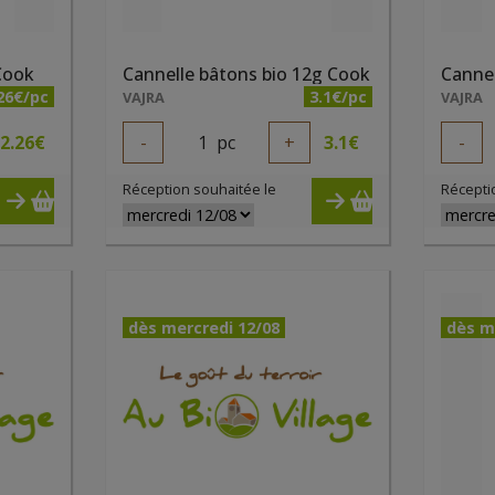
 Cook
Cannelle bâtons bio 12g Cook
26€/pc
3.1€/pc
VAJRA
VAJRA
2.26
€
-
1
pc
+
3.1
€
-
Réception souhaitée le
Récepti
dès mercredi 12/08
dès m