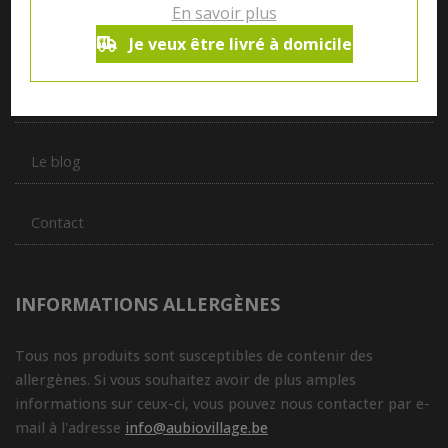
En savoir plus
produits de plus de 50 artisans et producteurs régionaux pour
vous servir du petit déjeuner au souper.
Je veux être livré à domicile
Qui sommes nous ?
Le blog
Contact
INFORMATIONS ALLERGÈNES
Tous nos produits sont susceptibles de contenir des
allergènes. Si vous souhaitez avoir de plus amples
informations sur ceux-ci, vous pouvez nous contacter par e-
mail à l'adresse
info@aubiovillage.be