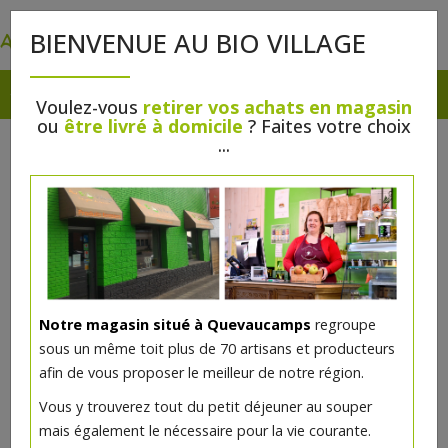
0
BIENVENUE AU BIO VILLAGE
Voulez-vous
retirer vos achats en magasin
ou
être livré à domicile
? Faites votre choix
...
Notre magasin situé à Quevaucamps
regroupe
sous un même toit plus de 70 artisans et producteurs
afin de vous proposer le meilleur de notre région.
Trio de quinoa bio 500g
Vous y trouverez tout du petit déjeuner au souper
mais également le nécessaire pour la vie courante.
8.87€/pc