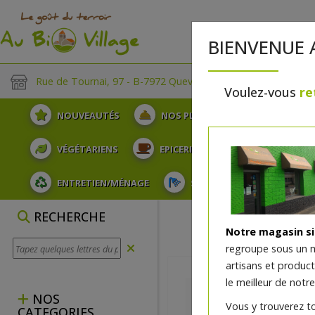
BIENVENUE 
Rue de Tournai, 97 - B-7972 Quevaucamps
Voulez-vous
re
NOUVEAUTÉS
NOS PLATEAUX
FRUITS
VÉGÉTARIENS
EPICERIE
PLATS TRAITEUR
ENTRETIEN/MÉNAGE
SOINS ET HYGIÈNE DU COR
RECHERCHE
Notre magasin s
regroupe sous un 
artisans et produc
le meilleur de notre
NOS
Vous y trouverez t
CATEGORIES