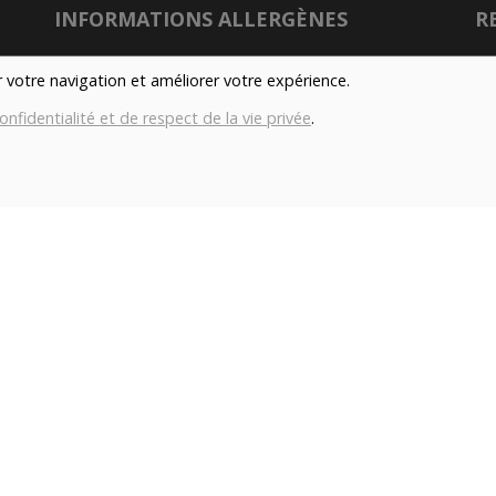
INFORMATIONS ALLERGÈNES
R
Tous nos produits sont susceptibles de contenir
er votre navigation et améliorer votre expérience.
des allergènes. Si vous souhaitez avoir de plus
onfidentialité et de respect de la vie privée
.
amples informations sur ceux-ci, vous pouvez
son
nous contacter par e-mail à l'adresse
info@aubiovillage.be
Nu
IMAGES
Gé
Les images présentées pour illuster les produits
Co
en vente sur ce site ne sont pas contractuelles.
con
TAGS
Local
Durable
Fermier
Magasin
H