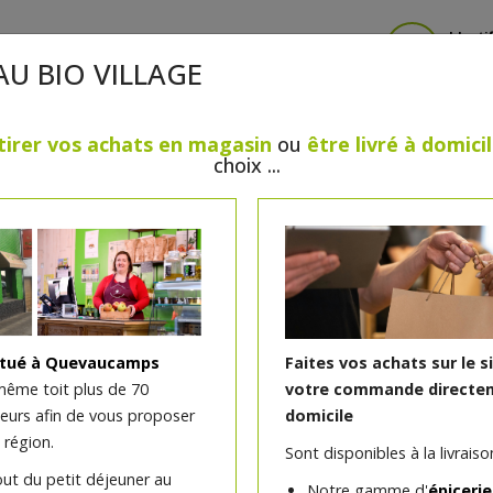
Identi
AU BIO VILLAGE
tirer vos achats en magasin
ou
être livré à domici
choix ...
CRÈMERIE
FROMAGES
VIANDES & VOLAILLES
BOULANGERIE / PÂTISSERIE
SANS GLUTEN, SANS LAC
PS
BEAUTÉ
HUILES ESSENTIELLES
MAISON
itué à Quevaucamps
Faites vos achats sur le s
même toit plus de 70
votre commande directem
teurs afin de vous proposer
domicile
Sorbet trou normand Poir
 région.
Sont disponibles à la livraison
(flûte)
out du petit déjeuner au
Notre gamme d'
épicerie