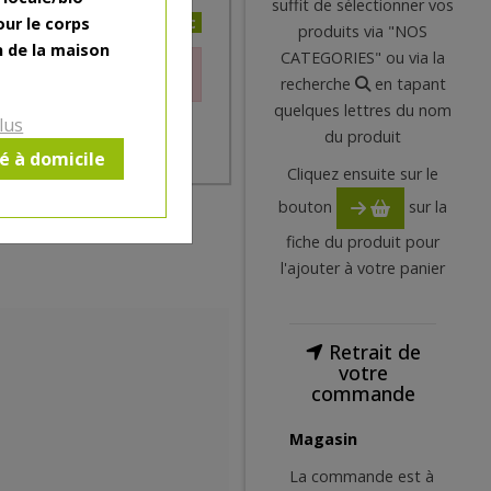
suffit de sélectionner vos
2.9€/pc
our le corps
produits via "NOS
n de la maison
CATEGORIES" ou via la
le moment.
recherche
en tapant
quelques lettres du nom
lus
du produit
ré à domicile
Cliquez ensuite sur le
bouton
sur la
fiche du produit pour
l'ajouter à votre panier
Retrait de
votre
commande
Magasin
La commande est à