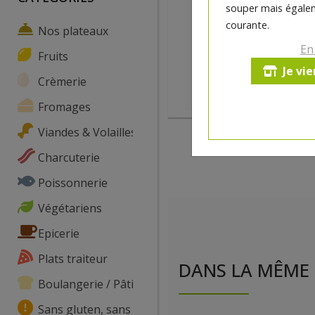
souper mais égalem
courante.
Nos plateaux
En
Fruits
Je vi
Crèmerie
Fromages
Viandes & Volailles
Charcuterie
Poissonnerie
Végétariens
Epicerie
Plats traiteur
DANS LA MÊME 
Boulangerie / Pâtisserie
Sans gluten, sans lactose, ...