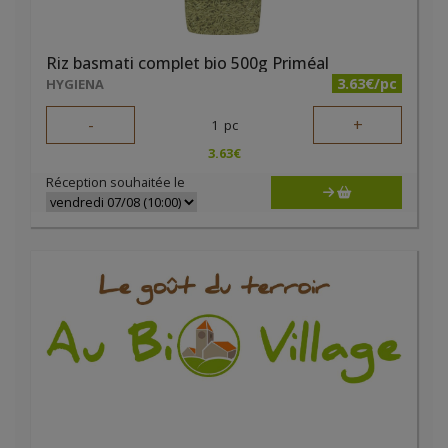
Riz basmati complet bio 500g Priméal
3.63€/pc
HYGIENA
-
+
1
pc
3.63
€
Réception souhaitée le