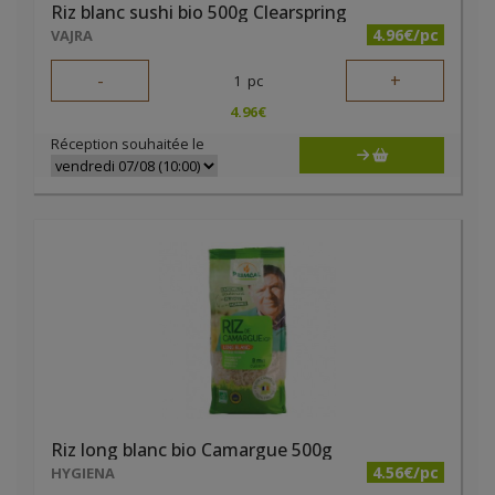
Riz blanc sushi bio 500g Clearspring
4.96€/pc
VAJRA
-
+
1
pc
4.96
€
Réception souhaitée le
Riz long blanc bio Camargue 500g
4.56€/pc
HYGIENA