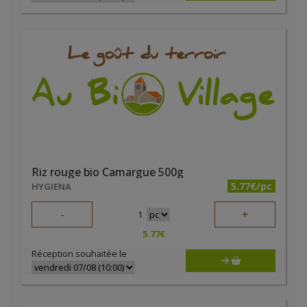
Riz rouge bio Camargue 500g
5.77€/pc
HYGIENA
-
+
1
5.77
€
Réception souhaitée le