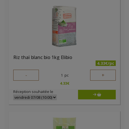
Riz thaï blanc bio 1kg Elibio
4.33€/pc
-
+
1
pc
4.33
€
Réception souhaitée le