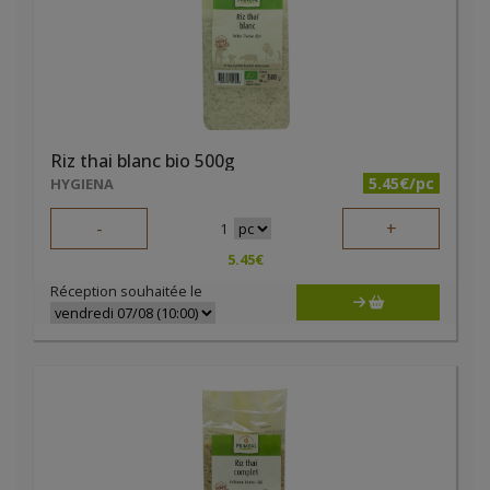
Riz thai blanc bio 500g
5.45€/pc
HYGIENA
-
+
1
5.45
€
Réception souhaitée le