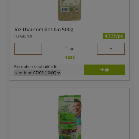
Riz thai complet bio 500g
4.53€/pc
HYGIENA
-
+
1
pc
4.53
€
Réception souhaitée le