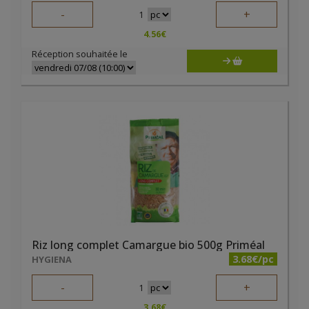
-
+
1
4.56
€
Réception souhaitée le
Riz long complet Camargue bio 500g Priméal
3.68€/pc
HYGIENA
-
+
1
3.68
€