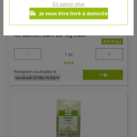
En savoir plus
Je veux être livré à domicile
Riz basmati blanc bio 1kg Elibio
4.51€/pc
-
+
1
pc
4.51
€
Réception souhaitée le