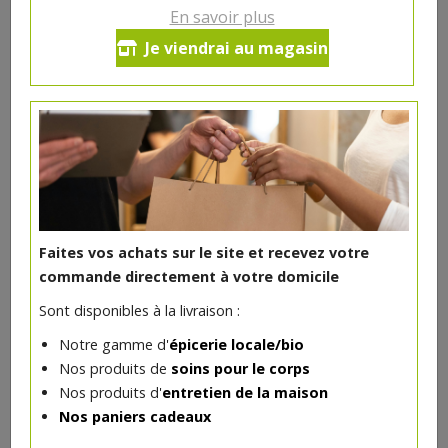
En savoir plus
Riz arborio bio 500g
Je viendrai au magasin
4.9€/pc
-
+
1
4.9
€
Réception souhaitée le
Faites vos achats sur le site et recevez votre
commande directement à votre domicile
DANS LA MÊME CATÉGORIE ...
Sont disponibles à la livraison :
Notre gamme d'
épicerie locale/bio
Nos produits de
soins pour le corps
Nos produits d'
entretien de la maison
Nos paniers cadeaux