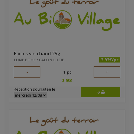
Epices vin chaud 25g
3.93€/pc
LUNE E THÉ / CALON LUCIE
-
+
1
pc
3.93
€
Réception souhaitée le