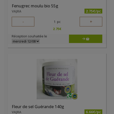
Fenugrec moulu bio 55g
2.75€/pc
VAJRA
-
+
1
pc
2.75
€
Réception souhaitée le
Fleur de sel Guérande 140g
6.66€/pc
VAJRA