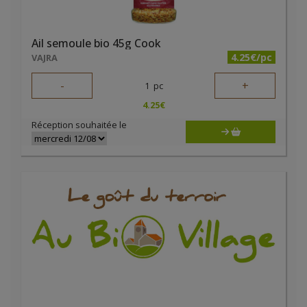
Ail semoule bio 45g Cook
4.25€/pc
VAJRA
-
+
1
pc
4.25
€
Réception souhaitée le