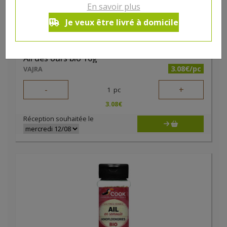
En savoir plus
Je veux être livré à domicile
Ail des ours bio 16g
3.08€/pc
VAJRA
-
+
1
pc
3.08
€
Réception souhaitée le