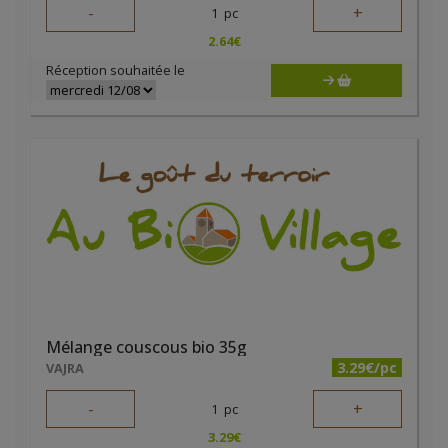
-
+
1
pc
2.64
€
Réception souhaitée le
Mélange couscous bio 35g
3.29€/pc
VAJRA
-
+
1
pc
3.29
€