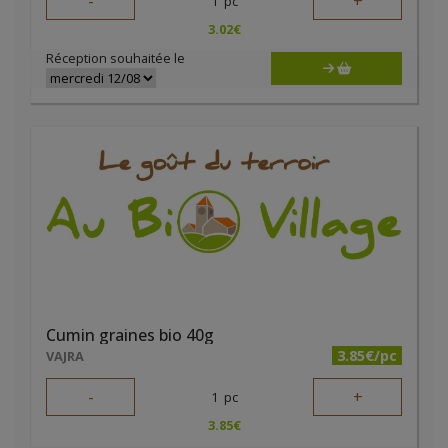
-
+
1
pc
3.02
€
Réception souhaitée le
Cumin graines bio 40g
3.85€/pc
VAJRA
-
+
1
pc
3.85
€