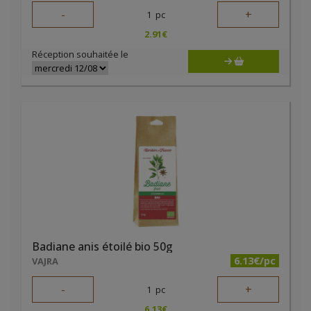
-
+
1
pc
2.91
€
Réception souhaitée le
Badiane anis étoilé bio 50g
6.13€/pc
VAJRA
-
+
1
pc
6.13
€