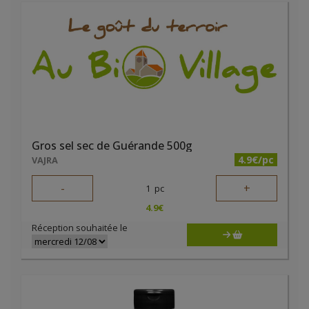
Gros sel sec de Guérande 500g
4.9€/pc
VAJRA
-
+
1
pc
4.9
€
Réception souhaitée le