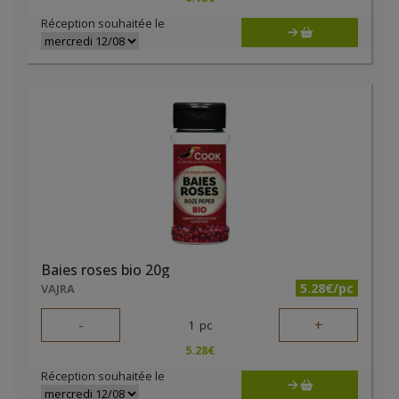
Réception souhaitée le
Baies roses bio 20g
5.28€/pc
VAJRA
-
+
1
pc
5.28
€
Réception souhaitée le