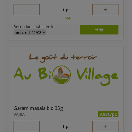
-
+
1
pc
6.66
€
Réception souhaitée le
Garam masala bio 35g
3.88€/pc
VAJRA
-
+
1
pc