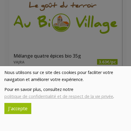
Mélange quatre épices bio 35g
3.63€/pc
VAJRA
Nous utilisons sur ce site des cookies pour faciliter votre
-
+
1
pc
navigation et améliorer votre expérience.
3.63
€
Pour en savoir plus, consultez notre
Réception souhaitée le
politique de confidentialité et de respect de la vie privée
.
J'accepte