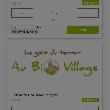
3.85€/pc
VAJRA
-
+
1
pc
3.85
€
Réception souhaitée le
Coriandre feuilles 15g bio
3.02€/pc
VAJRA