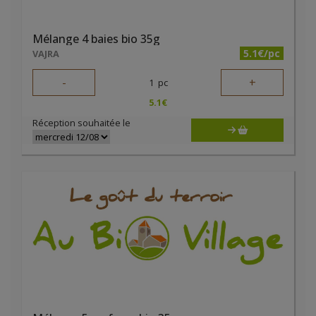
Mélange 4 baies bio 35g
5.1€/pc
VAJRA
-
+
1
pc
5.1
€
Réception souhaitée le