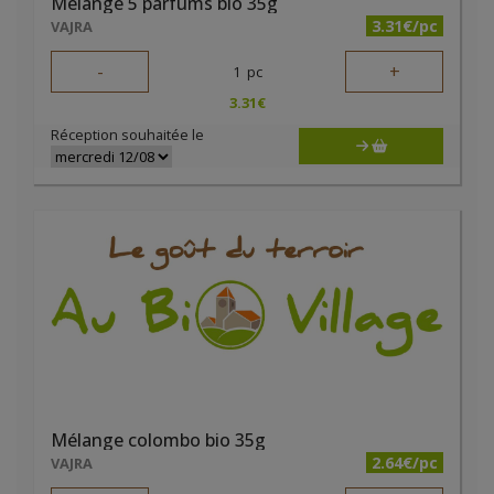
Mélange 5 parfums bio 35g
3.31€/pc
VAJRA
-
+
1
pc
3.31
€
Réception souhaitée le
Mélange colombo bio 35g
2.64€/pc
VAJRA