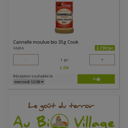
Cannelle moulue bio 35g Cook
2.73€/pc
VAJRA
-
+
1
pc
2.73
€
Réception souhaitée le