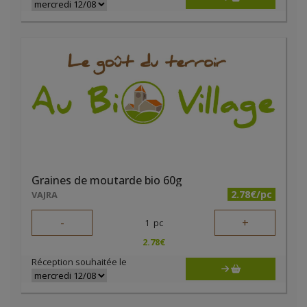
Graines de moutarde bio 60g
2.78€/pc
VAJRA
-
+
1
pc
2.78
€
Réception souhaitée le