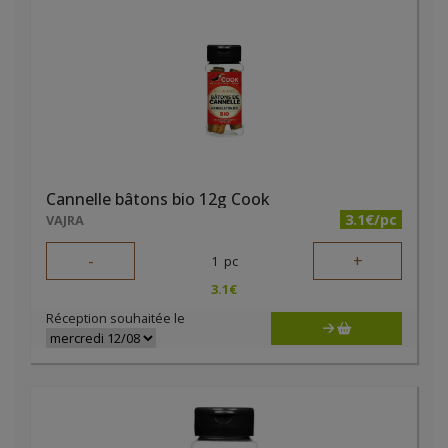
Cannelle bâtons bio 12g Cook
3.1€/pc
VAJRA
-
+
1
pc
3.1
€
Réception souhaitée le