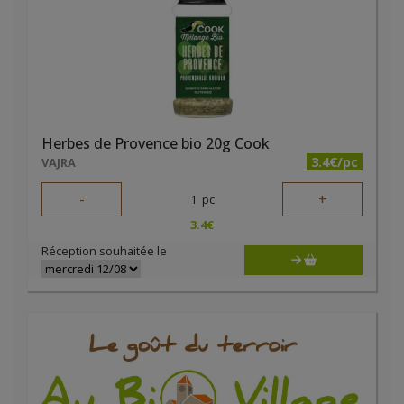
Herbes de Provence bio 20g Cook
3.4€/pc
VAJRA
-
+
1
pc
3.4
€
Réception souhaitée le