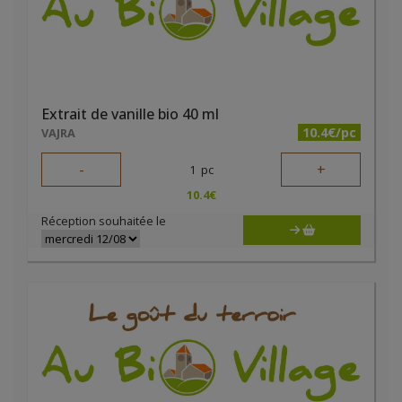
Extrait de vanille bio 40 ml
10.4€/pc
VAJRA
-
+
1
pc
10.4
€
Réception souhaitée le