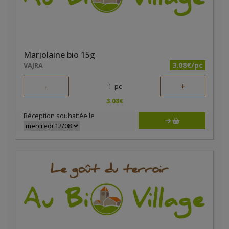
Marjolaine bio 15g
3.08€/pc
VAJRA
-
+
1
pc
3.08
€
Réception souhaitée le