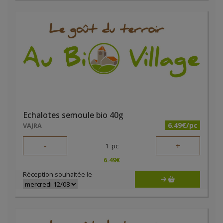
Echalotes semoule bio 40g
6.49€/pc
VAJRA
-
+
1
pc
6.49
€
Réception souhaitée le