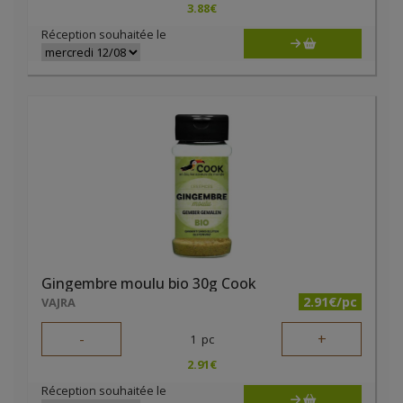
3.88
€
Réception souhaitée le
Gingembre moulu bio 30g Cook
2.91€/pc
VAJRA
-
+
1
pc
2.91
€
Réception souhaitée le