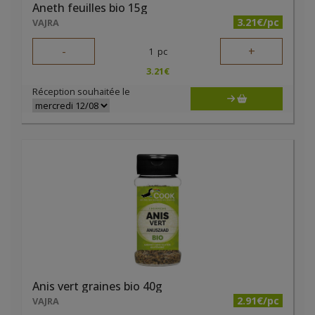
Aneth feuilles bio 15g
3.21€/pc
VAJRA
-
+
1
pc
3.21
€
Réception souhaitée le
Anis vert graines bio 40g
2.91€/pc
VAJRA