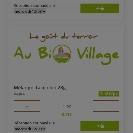
Réception souhaitée le
Mélange italien bio 28g
3.18€/pc
VAJRA
-
+
1
pc
3.18
€
Réception souhaitée le