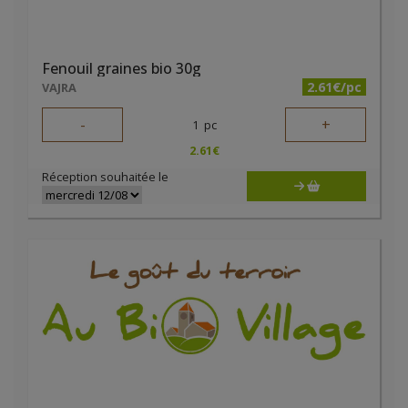
Fenouil graines bio 30g
2.61€/pc
VAJRA
-
+
1
pc
2.61
€
Réception souhaitée le