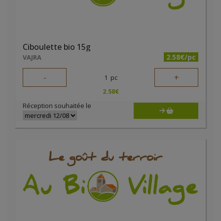
Ciboulette bio 15g
2.58€/pc
VAJRA
-
+
1
pc
2.58
€
Réception souhaitée le