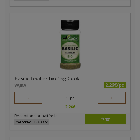
Basilic feuilles bio 15g Cook
2.26€/pc
VAJRA
-
+
1
pc
2.26
€
Réception souhaitée le