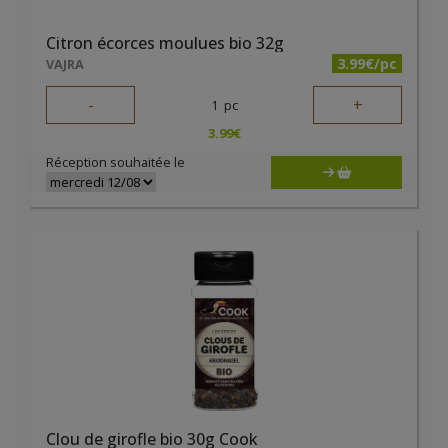
Citron écorces moulues bio 32g
3.99€/pc
VAJRA
-
+
1
pc
3.99
€
Réception souhaitée le
Clou de girofle bio 30g Cook