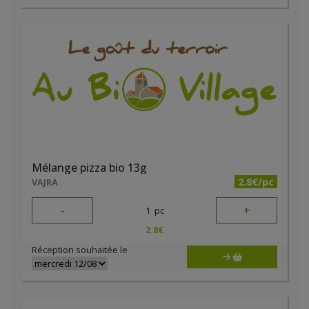
Mélange pizza bio 13g
2.8€/pc
VAJRA
-
+
1
pc
2.8
€
Réception souhaitée le