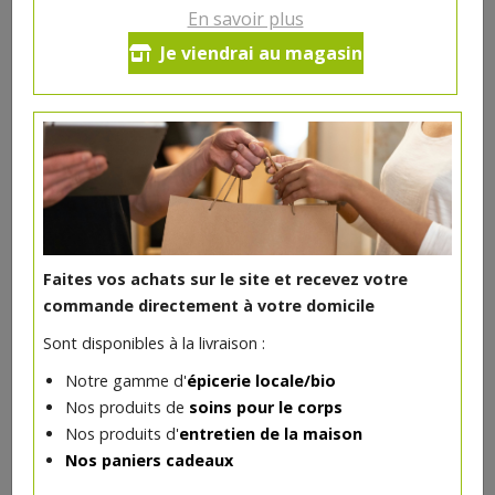
En savoir plus
Muscade noix bio 30g
Je viendrai au magasin
5.49€/pc
-
+
1
pc
5.49
€
Réception souhaitée le
Faites vos achats sur le site et recevez votre
commande directement à votre domicile
DANS LA MÊME CATÉGORIE ...
Sont disponibles à la livraison :
Notre gamme d'
épicerie locale/bio
Nos produits de
soins pour le corps
Nos produits d'
entretien de la maison
Nos paniers cadeaux