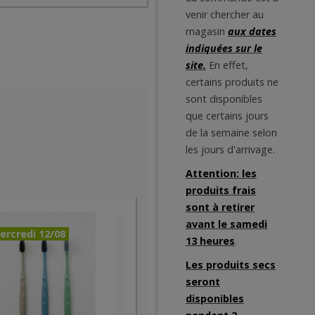
venir chercher au
magasin
aux dates
indiquées sur le
site.
En effet,
certains produits ne
sont disponibles
que certains jours
de la semaine selon
les jours d'arrivage.
Attention: les
produits frais
sont à retirer
avant le samedi
ercredi 12/08
13 heures
.
Les produits secs
seront
disponibles