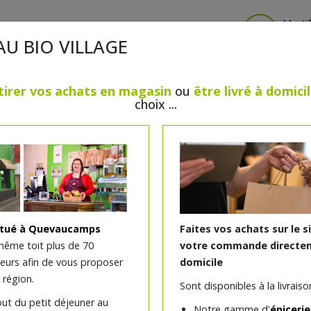
Identi
AU BIO VILLAGE
tirer vos achats en magasin
ou
être livré à domici
choix ...
CRÈMERIE
FROMAGES
VIANDES & VOLAILLES
BOULANGERIE / PÂTISSERIE
SANS GLUTEN, SANS LAC
PS
BEAUTÉ
HUILES ESSENTIELLES
MAISON
itué à Quevaucamps
Faites vos achats sur le s
même toit plus de 70
votre commande directem
teurs afin de vous proposer
domicile
Déodorant bio tout type 
 région.
Sont disponibles à la livraison
vera 50ml Douce Nature
out du petit déjeuner au
Notre gamme d'
épicerie