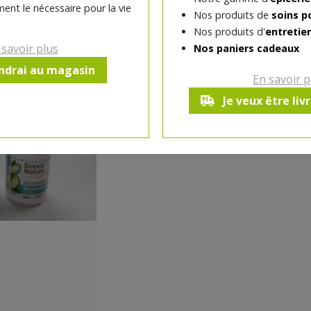
Déodorant bille hydratant à l'aloé vera
ent le nécessaire pour la vie
Nos produits de
soins p
Nos produits d'
entretie
 savoir plus
Nos paniers cadeaux
-
1
pc
+
endrai au magasin
En savoir p
Réception souhaitée le
Je veux être liv