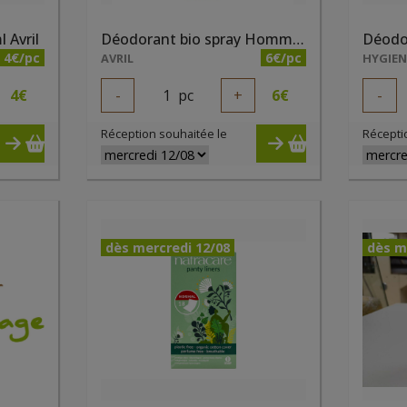
 Avril
Déodorant bio spray Homme 150ml Avril
4€/pc
6€/pc
AVRIL
HYGIE
4
€
-
1
pc
+
6
€
-
Réception souhaitée le
Récepti
dès mercredi 12/08
dès m