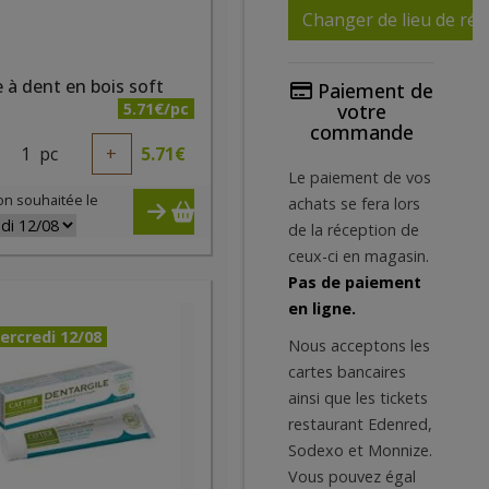
Changer de lieu de réc
 à dent en bois soft
Paiement de
5.71€/pc
votre
commande
1
pc
+
5.71
€
Le paiement de vos
on souhaitée le
achats se fera lors
de la réception de
ceux-ci en magasin.
Pas de paiement
en ligne.
ercredi 12/08
Nous acceptons les
cartes bancaires
ainsi que les tickets
restaurant Edenred,
Sodexo et Monnize.
Vous pouvez égal