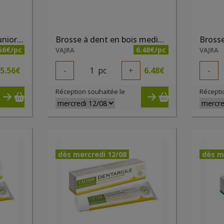
Brosse à dent en bois juniors 7-10 ans
Brosse à dent en bois medium
Brosse
56€/pc
6.48€/pc
VAJRA
VAJRA
5.56
€
-
1
pc
+
6.48
€
-
Réception souhaitée le
Récepti
dès mercredi 12/08
dès m