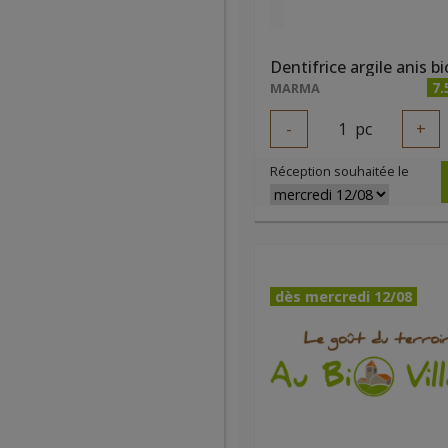
7.
MARMA
-
1
pc
+
Réception souhaitée le
dès mercredi 12/08