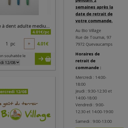
pendant 2
semaines après la
date de retrait de
votre commande.
Brosse à dent adulte medium Bioseptyl
Au Bio Village
4.01€/pc
Rue de Tournai, 97
1
pc
+
4.01
€
7972 Quevaucamps
Horaires de
on souhaitée le
retrait de
commande :
Mercredi : 14:00-
18:00
Jeudi : 9:30-12:30 et
ercredi 12/08
14:00-18:00
Vendredi : 9:00-
12:30 et 14:00-19:00
Samedi : 9:00-13:00