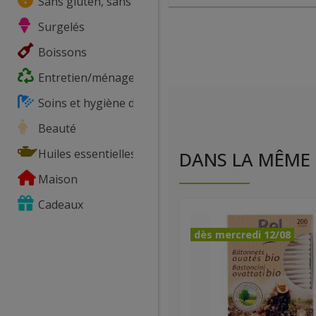
Sans gluten, sans lactose, ...
Surgelés
Boissons
Entretien/ménage
Soins et hygiène du corps
Beauté
Huiles essentielles
DANS LA MÊME 
Maison
Cadeaux
dès mercredi 12/08