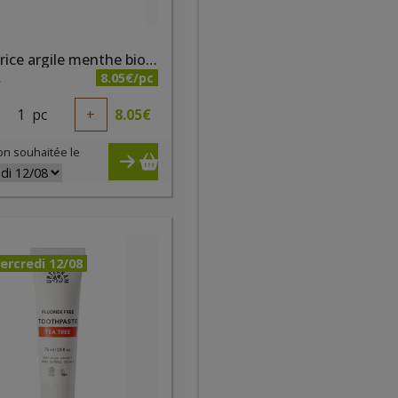
Dentifrice argile menthe bio 75ml Cattier
8.05€/pc
A
1
pc
+
8.05
€
on souhaitée le
ercredi 12/08