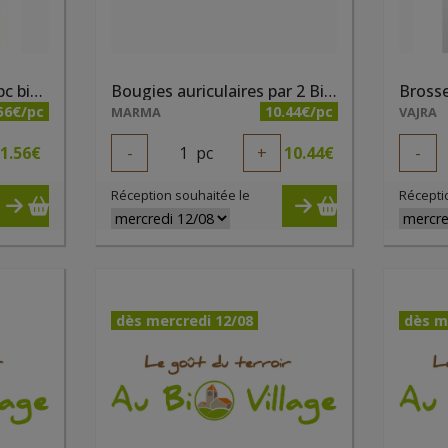
Bâtonnets oreilles 200 pc bio Bel Nature
Bougies auriculaires par 2 Biosun
56€/pc
10.44€/pc
MARMA
VAJRA
1.56
€
-
1
pc
+
10.44
€
-
Réception souhaitée le
Récepti
dès mercredi 12/08
dès m