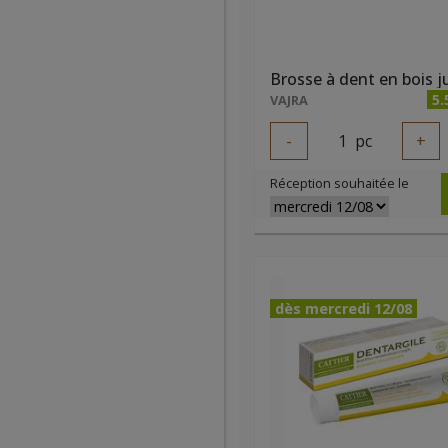
5.
VAJRA
-
1
pc
+
Réception souhaitée le
dès mercredi 12/08