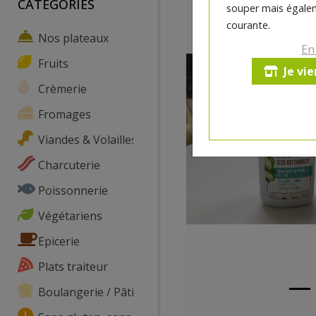
CATEGORIES
souper mais égalem
courante.
Nos plateaux
En
Fruits
Je vi
Crèmerie
Fromages
Viandes & Volailles
Charcuterie
Poissonnerie
Végétariens
Epicerie
Plats traiteur
Boulangerie / Pâtisserie