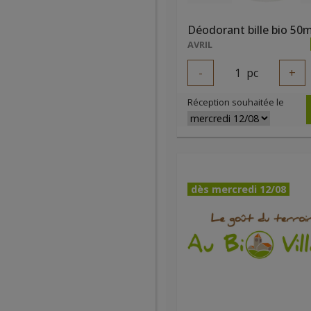
Déodorant bille bio 50ml
AVRIL
-
1
pc
+
Réception souhaitée le
dès mercredi 12/08