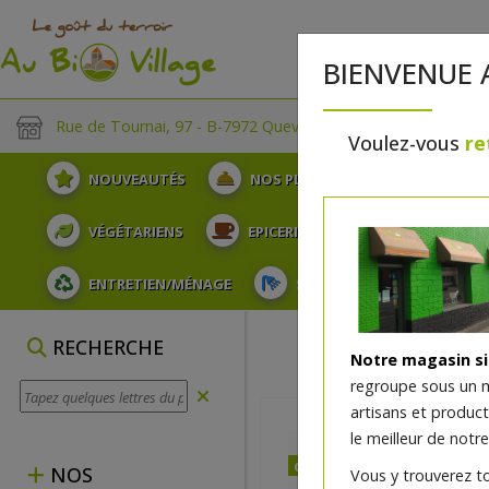
BIENVENUE 
Rue de Tournai, 97 - B-7972 Quevaucamps
Voulez-vous
re
NOUVEAUTÉS
NOS PLATEAUX
FRUITS
VÉGÉTARIENS
EPICERIE
PLATS TRAITEUR
ENTRETIEN/MÉNAGE
SOINS ET HYGIÈNE DU COR
RECHERCHE
Notre magasin s
regroupe sous un 
artisans et produc
le meilleur de notre
dès mercredi 12/08
NOS
Vous y trouverez t