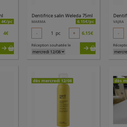
ml
Dentifrice salin Weleda 75ml
4€/pc
6.15€/pc
MARMA
VAJRA
4
€
-
1
pc
+
6.15
€
-
Réception souhaitée le
Récepti
dès mercredi 12/08
dès m