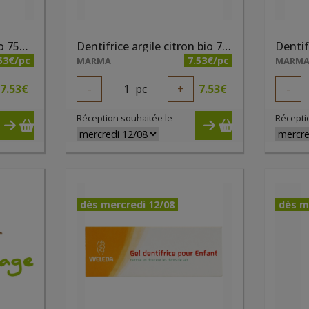
Dentifrice argile anis bio 75ml Cattier
Dentifrice argile citron bio 75ml Cattier
53€/pc
7.53€/pc
MARMA
MARM
7.53
€
-
1
pc
+
7.53
€
-
Réception souhaitée le
Récepti
dès mercredi 12/08
dès m