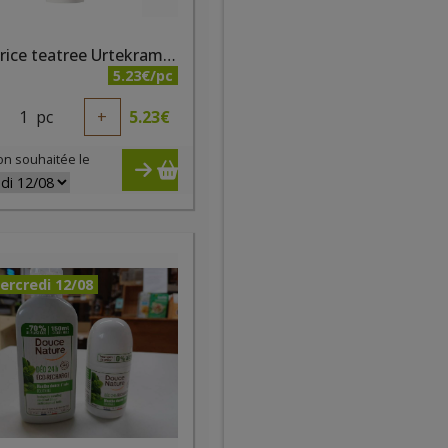
Dentifrice teatree Urtekram 75 ml
5.23€/pc
1
pc
+
5.23
€
on souhaitée le
ercredi 12/08