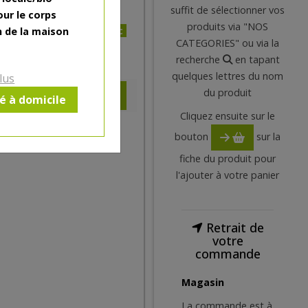
suffit de sélectionner vos
our le corps
produits via "NOS
8.11€/pc
n de la maison
CATEGORIES" ou via la
8.11
€
recherche
en tapant
quelques lettres du nom
lus
du produit
ré à domicile
Cliquez ensuite sur le
bouton
sur la
fiche du produit pour
l'ajouter à votre panier
Retrait de
votre
commande
Magasin
La commande est à