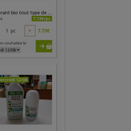
Déodorant bio tout type de peaux à la menthe 50ml Douce Nature
7.73€/pc
NA
1
pc
+
7.73
€
on souhaitée le
ercredi 12/08