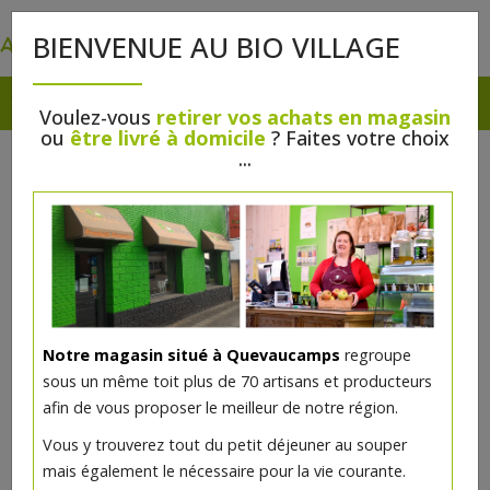
0
BIENVENUE AU BIO VILLAGE
Voulez-vous
retirer vos achats en magasin
ou
être livré à domicile
? Faites votre choix
...
Notre magasin situé à Quevaucamps
regroupe
Spirelli riz complet bio 250g
sous un même toit plus de 70 artisans et producteurs
afin de vous proposer le meilleur de notre région.
2.46€/pc
Vous y trouverez tout du petit déjeuner au souper
mais également le nécessaire pour la vie courante.
Ce produit est indisponible pour le moment.