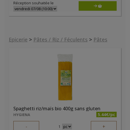
Réception souhaitée le
Epicerie
>
Pâtes / Riz / Féculents
>
Pâtes
Spaghetti riz/maïs bio 400g sans gluten
5.44€/pc
HYGIENA
-
+
1