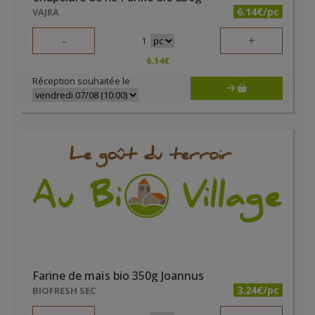
6.14€/pc
VAJRA
-
+
1
6.14
€
Réception souhaitée le
Farine de maïs bio 350g Joannus
3.24€/pc
BIOFRESH SEC