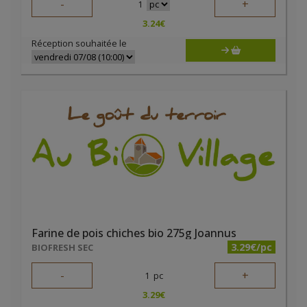
-
+
1
3.24
€
Réception souhaitée le
Farine de pois chiches bio 275g Joannus
3.29€/pc
BIOFRESH SEC
-
+
1
pc
3.29
€