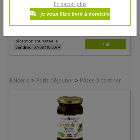
Pain des fleurs quinoa bio 150g
En savoir plus
5.25€/pc
HYGIENA
Je veux être livré à domicile
-
+
1
5.25
€
Réception souhaitée le
Epicerie
>
Petit déjeuner
>
Pâtes à tartiner