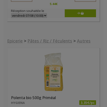
5.44
€
Réception souhaitée le
Epicerie
>
Pâtes / Riz / Féculents
>
Autres
Polenta bio 500g Priméal
3.35€/pc
HYGIENA