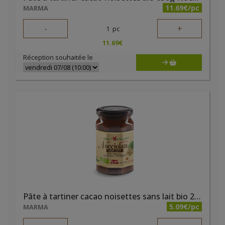
11.69€/pc
MARMA
-
+
1
pc
11.69
€
Réception souhaitée le
Pâte à tartiner cacao noisettes sans lait bio 250g Nocciolata
5.09€/pc
MARMA