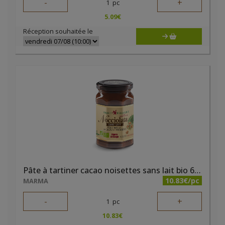
-
+
1
pc
5.09
€
Réception souhaitée le
Pâte à tartiner cacao noisettes sans lait bio 650g Nocciolata
10.83€/pc
MARMA
-
+
1
pc
10.83
€