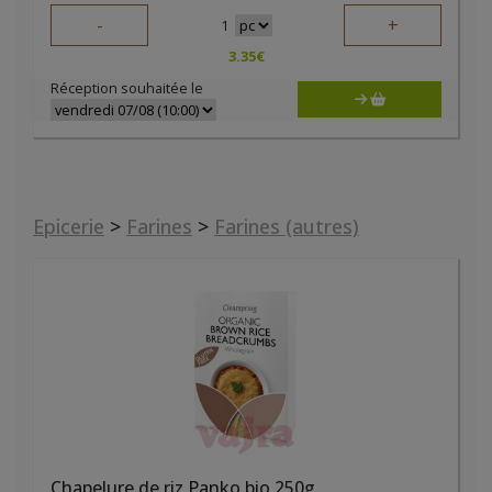
-
+
1
3.35
€
Réception souhaitée le
Epicerie
>
Farines
>
Farines (autres)
Chapelure de riz Panko bio 250g