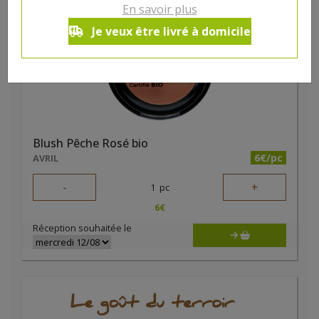
En savoir plus
Je veux être livré à domicile
Blush Pêche Rosé bio
6€/pc
AVRIL
-
+
1
pc
6
€
Réception souhaitée le