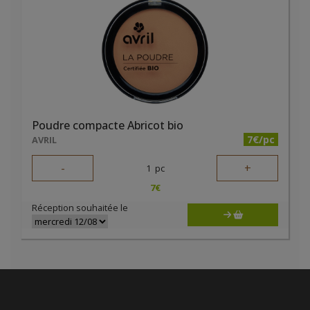
Poudre compacte Abricot bio
7€/pc
AVRIL
-
+
1
pc
7
€
Réception souhaitée le