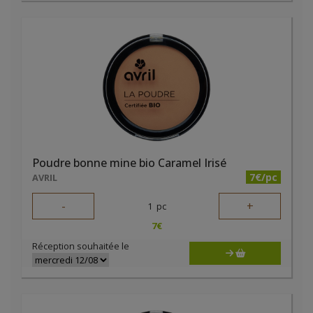
Poudre bonne mine bio Caramel Irisé
7€/pc
AVRIL
-
+
1
pc
7
€
Réception souhaitée le