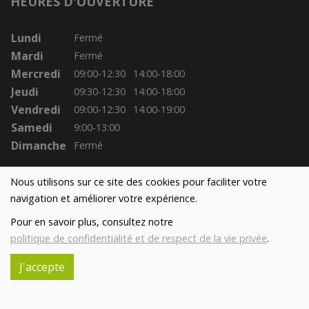
HEURES D'OUVERTURE
Lundi
Fermé
Mardi
Fermé
Mercredi
09:00-12:30
14:00-18:00
Jeudi
09:30-12:30
14:00-18:00
Vendredi
09:00-12:30
14:00-19:00
Samedi
9:00-13:00
Dimanche
Fermé
Nous utilisons sur ce site des cookies pour faciliter votre
navigation et améliorer votre expérience.
Pour en savoir plus, consultez notre
politique de confidentialité et de respect de la vie privée
.
J'accepte
Réalisé avec
par
MonSiteAMoi