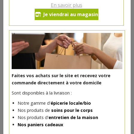
Avril va vous faire gagner du temps le matin ! C?est un
En savoir plus
véritable 5 en 1 : anti-oxydante, elle unifie, hydrate* et
Je viendrai au magasin
purifie votre peau. Et pour la protéger du rayonnement
solaire, elle affiche un SPF 10 !
Fabriquée en France
*Hydratation des couches supérieures de l?épiderme
9€/pc
Faites vos achats sur le site et recevez votre
Ce produit est indisponible pour le moment.
commande directement à votre domicile
Sont disponibles à la livraison :
Notre gamme d'
épicerie locale/bio
Nos produits de
soins pour le corps
DANS LA MÊME CATÉGORIE ...
Nos produits d'
entretien de la maison
Nos paniers cadeaux