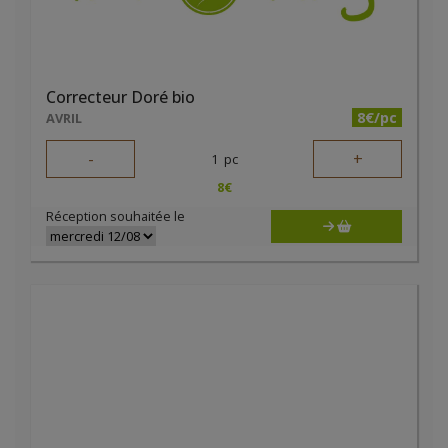
Correcteur Doré bio
8€/pc
AVRIL
-
+
1
pc
8
€
Réception souhaitée le