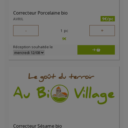
Correcteur Porcelaine bio
9€/pc
AVRIL
-
+
1
pc
9
€
Réception souhaitée le
Correcteur Sésame bio