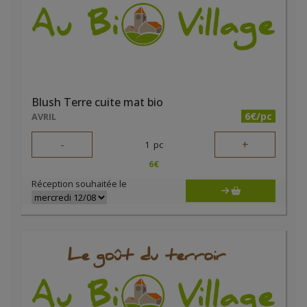
Blush Terre cuite mat bio
6€/pc
AVRIL
-
+
1
pc
6
€
Réception souhaitée le