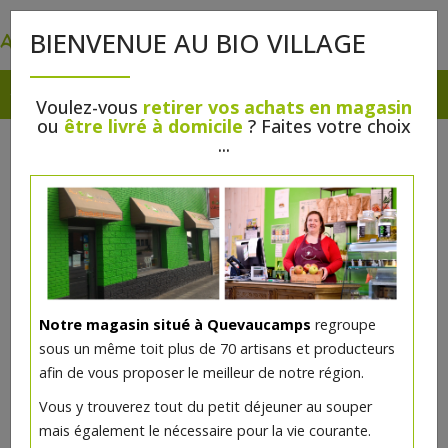
0
BIENVENUE AU BIO VILLAGE
Voulez-vous
retirer vos achats en magasin
ou
être livré à domicile
? Faites votre choix
...
Notre magasin situé à Quevaucamps
regroupe
sous un même toit plus de 70 artisans et producteurs
afin de vous proposer le meilleur de notre région.
BB crème claire bio 30ml
Vous y trouverez tout du petit déjeuner au souper
mais également le nécessaire pour la vie courante.
Mi soin mi make-up, la BB Cream Medium certifiée bio