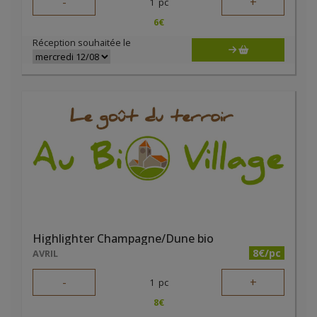
-
+
1
pc
6
€
Réception souhaitée le
Highlighter Champagne/Dune bio
8€/pc
AVRIL
-
+
1
pc
8
€