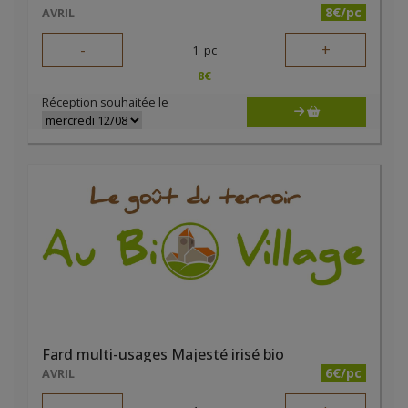
8€/pc
AVRIL
-
+
1
pc
8
€
Réception souhaitée le
Fard multi-usages Majesté irisé bio
6€/pc
AVRIL