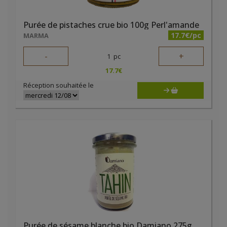
Purée de pistaches crue bio 100g Perl'amande
17.7€/pc
MARMA
-
+
1
pc
17.7
€
Réception souhaitée le
Purée de sésame blanche bio Damiano 275g