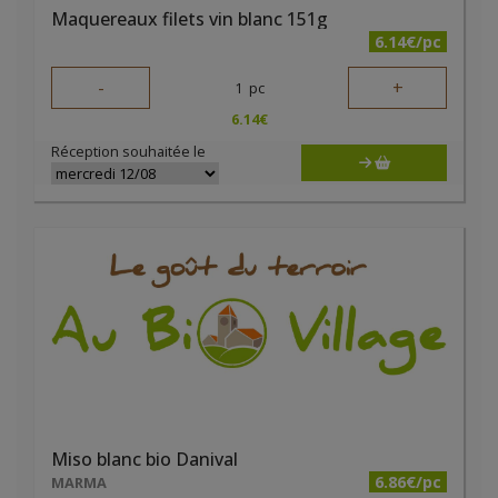
Maquereaux filets vin blanc 151g
6.14€/pc
-
+
1
pc
6.14
€
Réception souhaitée le
Miso blanc bio Danival
6.86€/pc
MARMA