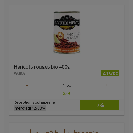
Haricots rouges bio 400g
2.1€/pc
VAJRA
-
+
1
pc
2.1
€
Réception souhaitée le