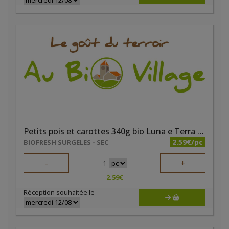
Petits pois et carottes 340g bio Luna e Terra DEMETER
2.59€/pc
BIOFRESH SURGELES - SEC
-
+
1
2.59
€
Réception souhaitée le