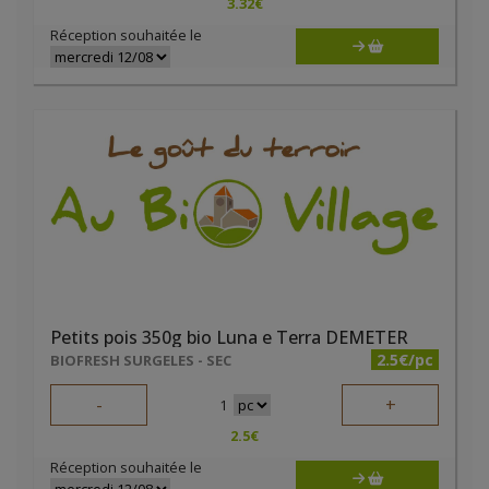
3.32
€
Réception souhaitée le
Petits pois 350g bio Luna e Terra DEMETER
2.5€/pc
BIOFRESH SURGELES - SEC
-
+
1
2.5
€
Réception souhaitée le