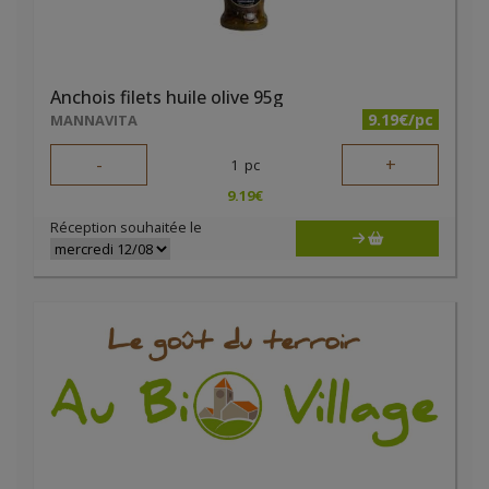
Anchois filets huile olive 95g
9.19€/pc
MANNAVITA
-
+
1
pc
9.19
€
Réception souhaitée le