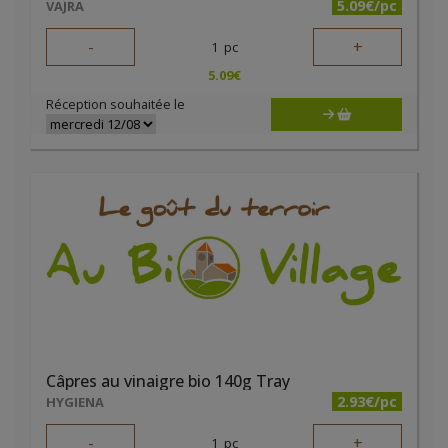
5.09€/pc
VAJRA
-
+
1
pc
5.09
€
Réception souhaitée le
Câpres au vinaigre bio 140g Tray
2.93€/pc
HYGIENA
-
+
1
pc