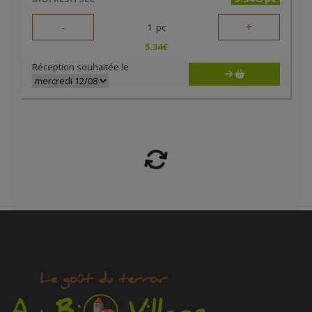
-
+
1
pc
5.34
€
Réception souhaitée le