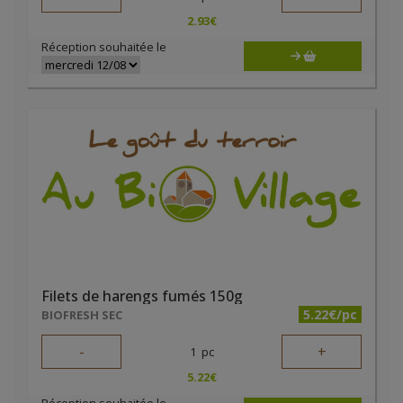
2.93
€
Réception souhaitée le
Filets de harengs fumés 150g
5.22€/pc
BIOFRESH SEC
-
+
1
pc
5.22
€