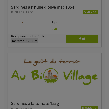
Sardines à l' huile d'olive msc 135g
5.4€/pc
BIOFRESH SEC
-
+
1
pc
5.4
€
Réception souhaitée le
Sardines à la tomate 135g
5.34€/pc
BIOFRESH SEC