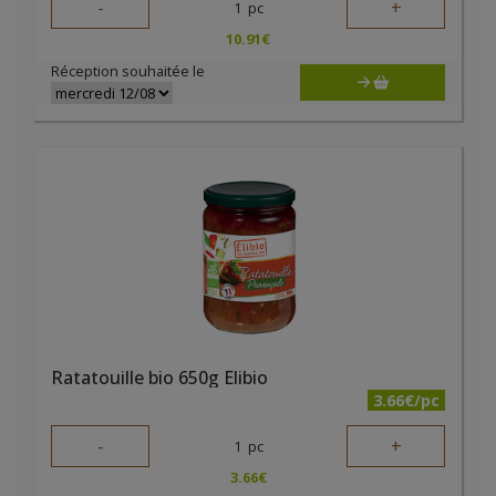
-
+
1
pc
10.91
€
Réception souhaitée le
Ratatouille bio 650g Elibio
3.66€/pc
-
+
1
pc
3.66
€