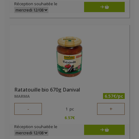
Réception souhaitée le
Ratatouille bio 670g Danival
6.57€/pc
MARMA
-
+
1
pc
6.57
€
Réception souhaitée le