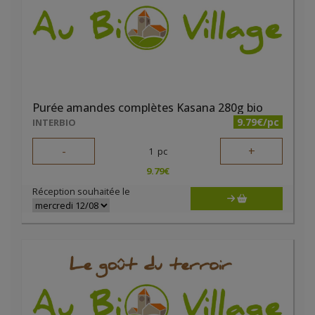
Purée amandes complètes Kasana 280g bio
9.79€/pc
INTERBIO
-
+
1
pc
9.79
€
Réception souhaitée le