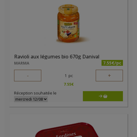
Ravioli aux légumes bio 670g Danival
7.55€/pc
MARMA
-
+
1
pc
7.55
€
Réception souhaitée le