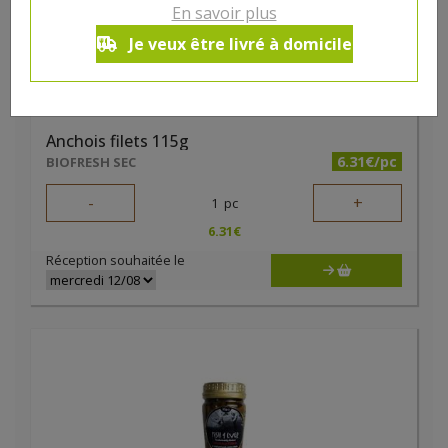
En savoir plus
Je veux être livré à domicile
Anchois filets 115g
6.31€/pc
BIOFRESH SEC
-
+
1
pc
6.31
€
Réception souhaitée le