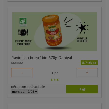
Ravioli au boeuf bio 670g Danival
8.71€/pc
MARMA
-
+
1
pc
8.71
€
Réception souhaitée le