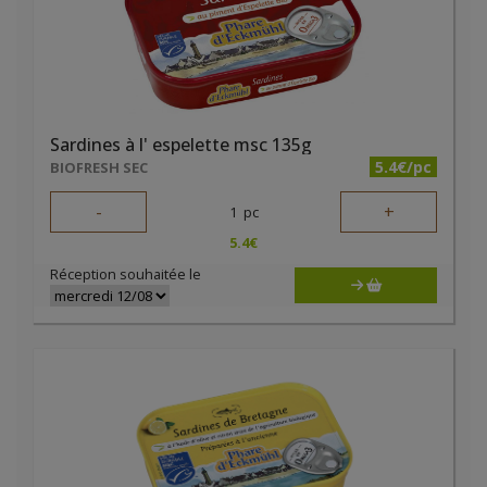
Sardines à l' espelette msc 135g
5.4€/pc
BIOFRESH SEC
-
+
1
pc
5.4
€
Réception souhaitée le