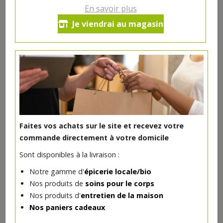
En savoir plus
Maquereaux filets au naturel
Je viendrai au magasin
151g
5.82€/pc
-
+
1
pc
5.82
€
Réception souhaitée le
Faites vos achats sur le site et recevez votre
commande directement à votre domicile
Sont disponibles à la livraison :
DANS LA MÊME CATÉGORIE ...
Notre gamme d'
épicerie locale/bio
Nos produits de
soins pour le corps
Nos produits d'
entretien de la maison
Nos paniers cadeaux