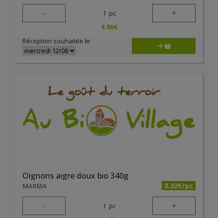
-
+
1
pc
6.86
€
Réception souhaitée le
Oignons aigre doux bio 340g
3.32€/pc
MARMA
-
+
1
pc