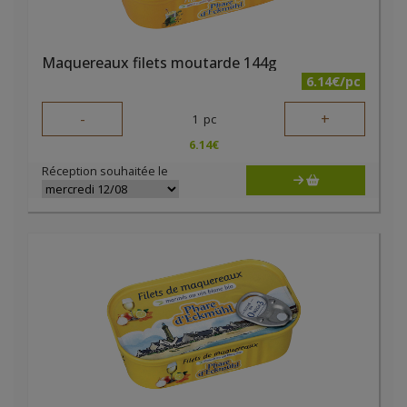
Maquereaux filets moutarde 144g
6.14€/pc
-
+
1
pc
6.14
€
Réception souhaitée le