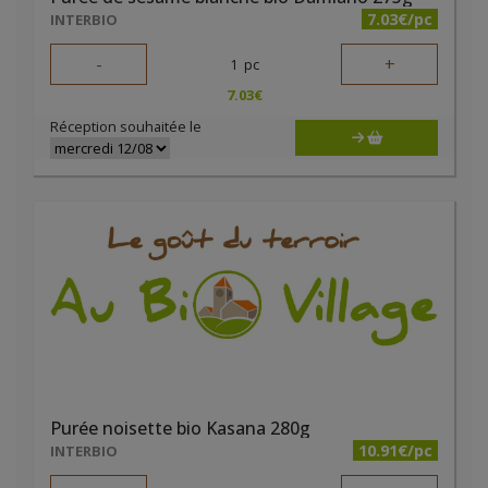
7.03€/pc
INTERBIO
-
+
1
pc
7.03
€
Réception souhaitée le
Purée noisette bio Kasana 280g
10.91€/pc
INTERBIO