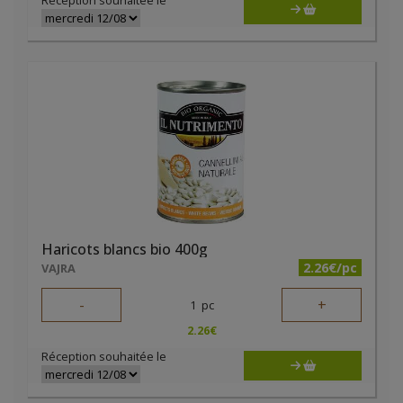
Réception souhaitée le
Haricots blancs bio 400g
2.26€/pc
VAJRA
-
+
1
pc
2.26
€
Réception souhaitée le