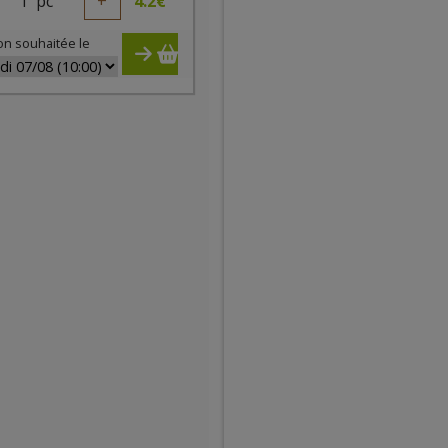
1
pc
+
4.2
€
on souhaitée le