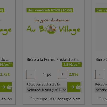
0)
dès vendredi 07/08 (10:00)
dès ve
Baraque 33 cl Brasserie du Borinage
Bière à la Ferme Friskette 33 cl BALF
**
**
3€/pc
2.81€/pc
2.73
€
-
1
pc
+
2.81
€
-
Réception souhaitée le
Récepti
**
**
 boutei
2.71€/pc +0.1€ consigne bière
2.6