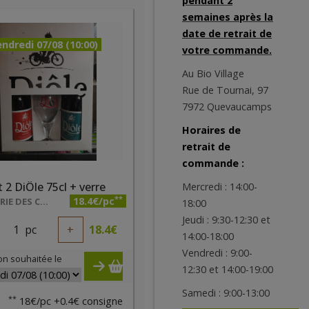
pendant 2
semaines après la
date de retrait de
ndredi 07/08 (10:00)
votre commande.
Au Bio Village
Rue de Tournai, 97
7972 Quevaucamps
Horaires de
retrait de
commande :
t 2 DiÔle 75cl + verre
Mercredi : 14:00-
**
18.4€/pc
BRASSERIE DES CARRIÈRES
18:00
Jeudi : 9:30-12:30 et
1
pc
+
18.4
€
14:00-18:00
Vendredi : 9:00-
on souhaitée le
12:30 et 14:00-19:00
Samedi : 9:00-13:00
**
18€/pc +0.4€ consigne