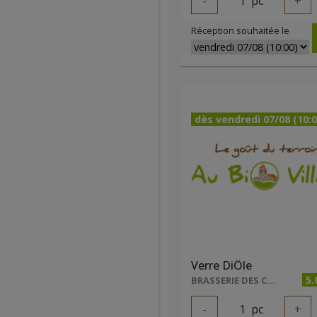
-
1
pc
+
Réception souhaitée le
dès vendredi 07/08 (10:0
Verre DiÔle
5.
BRASSERIE DES CARRIÈRES
-
1
pc
+