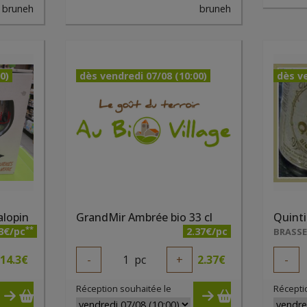
bruneh
bruneh
0)
dès vendredi 07/08 (10:00)
dès ve
alopin
GrandMir Ambrée bio 33 cl
Quinti
**
3€/pc
2.37€/pc
14.3
€
-
1
pc
+
2.37
€
-
Réception souhaitée le
Récepti