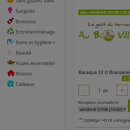
Sans gluten, sans lactose, ...
Surgelés
dès vendredi 07/08 (10:0
Boissons
Entretien/ménage
Soins et hygiène du corps
Beauté
Huiles essentielles
Maison
2.7
Cadeaux
-
1
pc
+
Réception souhaitée le
**
2.63€/pc +0.1€ consigne