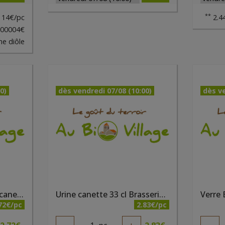
**
14€/pc
2.44
000004€
ne diôle
0)
dès vendredi 07/08 (10:00)
dès ve
Sunlight des tropiques canette 33 cl Brasserie du Borinage
Urine canette 33 cl Brasserie du Borinage
Verre 
72€/pc
2.83€/pc