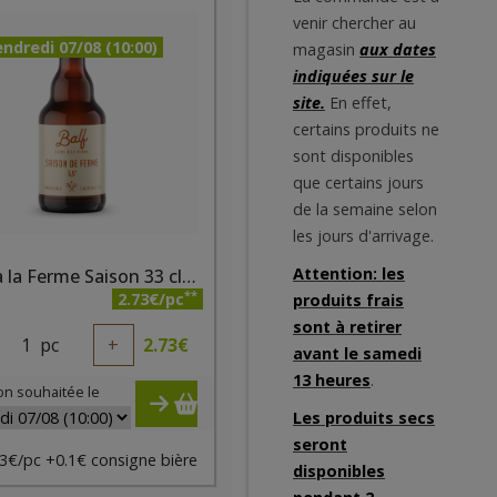
venir chercher au
ndredi 07/08 (10:00)
magasin
aux dates
indiquées sur le
site.
En effet,
certains produits ne
sont disponibles
que certains jours
de la semaine selon
les jours d'arrivage.
Attention: les
Bière à la Ferme Saison 33 cl BALF
**
2.73€/pc
produits frais
sont à retirer
1
pc
+
2.73
€
avant le samedi
13 heures
.
on souhaitée le
Les produits secs
seront
3€/pc +0.1€ consigne bière
disponibles