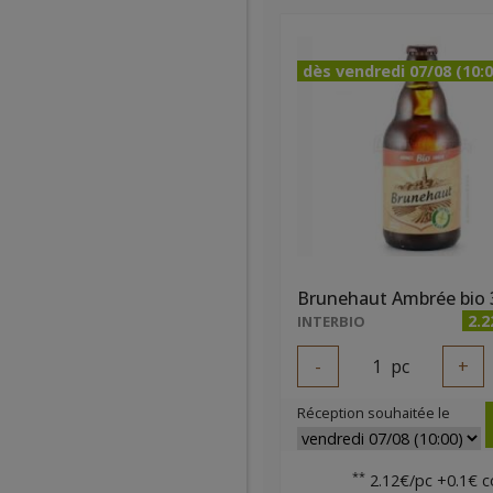
dès vendredi 07/08 (10:0
Brunehaut Ambrée bio 
2.2
INTERBIO
-
1
pc
+
Réception souhaitée le
**
2.12€/pc +0.1€ c