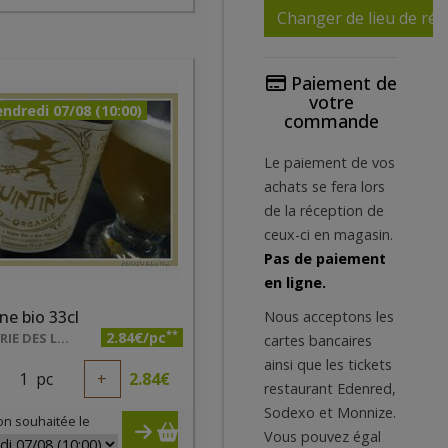
Changer de lieu de réc
Paiement de
votre
ndredi 07/08 (10:00)
commande
Le paiement de vos
achats se fera lors
de la réception de
ceux-ci en magasin.
Pas de paiement
en ligne.
ne bio 33cl
Nous acceptons les
**
2.84€/pc
BRASSERIE DES LÉGENDES
cartes bancaires
ainsi que les tickets
1
pc
+
2.84
€
restaurant Edenred,
Sodexo et Monnize.
on souhaitée le
Vous pouvez égal