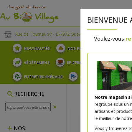
BIENVENUE 
Rue de Tournai, 97 - B-7972 Quevaucamps
Voulez-vous
re
NOUVEAUTÉS
NOS PLATEAUX
FRUITS
VÉGÉTARIENS
EPICERIE
PLATS TRAITEUR
ENTRETIEN/MÉNAGE
SOINS ET HYGIÈNE DU COR
RECHERCHE
Notre magasin s
regroupe sous un 
artisans et produc
le meilleur de notre
NOS
Vous y trouverez t