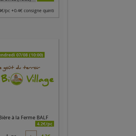
€/pc +0.4€ consigne quinti
ndredi 07/08 (10:00)
Bière à la Ferme BALF
4.2€/pc