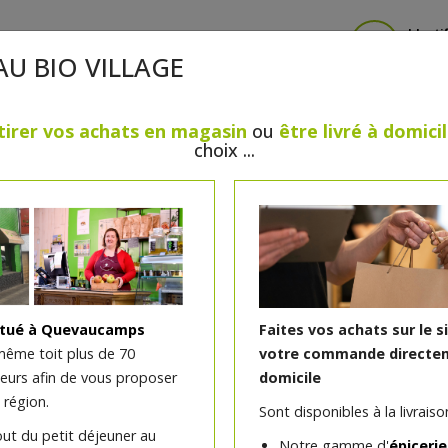
Identi
AU BIO VILLAGE
tirer vos achats en magasin
ou
être livré à domici
choix ...
CRÈMERIE
FROMAGES
VIANDES & VOLAILLES
BOULANGERIE / PÂTISSERIE
SANS GLUTEN, SANS LAC
PS
BEAUTÉ
HUILES ESSENTIELLES
MAISON
itué à Quevaucamps
Faites vos achats sur le s
même toit plus de 70
votre commande directem
teurs afin de vous proposer
domicile
Saison Dupont bio 33cl
 région.
Sont disponibles à la livraison
out du petit déjeuner au
Notre gamme d'
épicerie