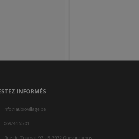
ESTEZ INFORMÉS
info@aubiovillage.be
069/44.55.01
Rue de Tournai, 97 - B-7972 Quevaucamps