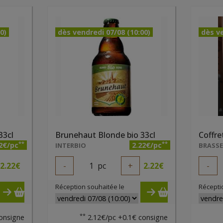
0)
dès vendredi 07/08 (10:00)
dès ve
33cl
Brunehaut Blonde bio 33cl
Coffre
**
**
2€/pc
2.22€/pc
INTERBIO
2.22
€
-
1
pc
+
2.22
€
-
Réception souhaitée le
Récepti
**
onsigne
2.12€/pc +0.1€ consigne