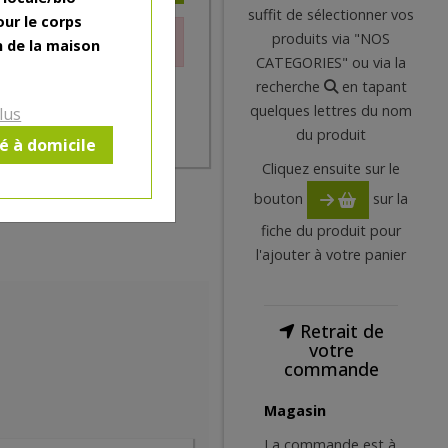
suffit de sélectionner vos
our le corps
produits via "NOS
le moment.
n de la maison
CATEGORIES" ou via la
recherche
en tapant
quelques lettres du nom
lus
du produit
ré à domicile
Cliquez ensuite sur le
bouton
sur la
fiche du produit pour
l'ajouter à votre panier
Retrait de
votre
commande
Magasin
La commande est à