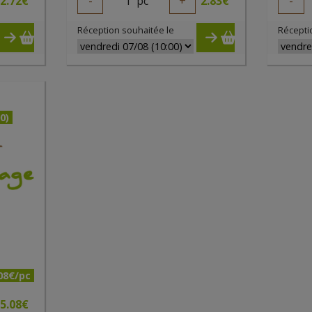
2.72
€
-
1
pc
+
2.83
€
-
Réception souhaitée le
Récepti
0)
08€/pc
5.08
€