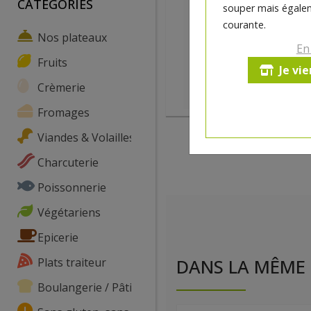
CATEGORIES
souper mais égalem
courante.
Nos plateaux
En
Fruits
Je vi
Crèmerie
Fromages
Viandes & Volailles
Charcuterie
Poissonnerie
Végétariens
Epicerie
Plats traiteur
DANS LA MÊME 
Boulangerie / Pâtisserie