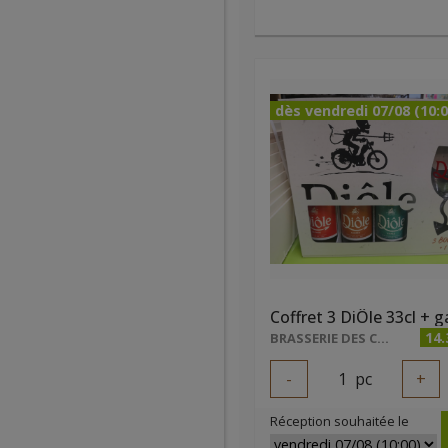
dès vendredi 07/08 (10:0
Coffret 3 DiÔle 33cl + g
14.
BRASSERIE DES CARRIÈRES
-
1
pc
+
Réception souhaitée le