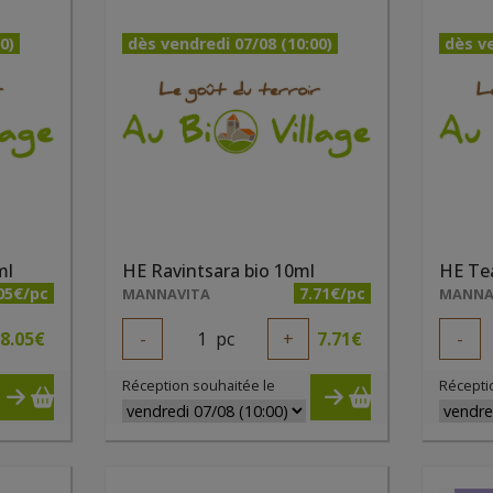
0)
dès vendredi 07/08 (10:00)
dès ve
ml
HE Ravintsara bio 10ml
HE Tea
05€/pc
7.71€/pc
MANNAVITA
MANNA
8.05
€
-
1
pc
+
7.71
€
-
Réception souhaitée le
Récepti