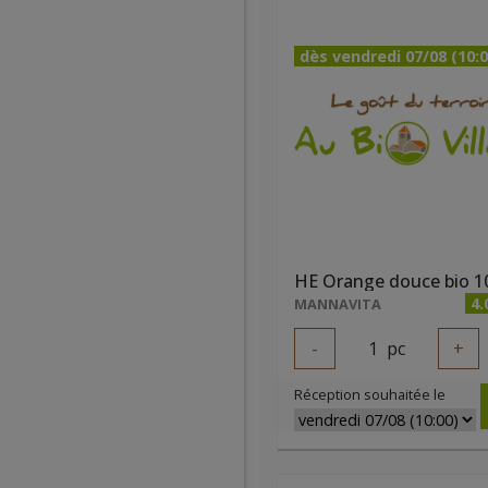
dès vendredi 07/08 (10:0
HE Orange douce bio 1
4.
MANNAVITA
-
1
pc
+
Réception souhaitée le