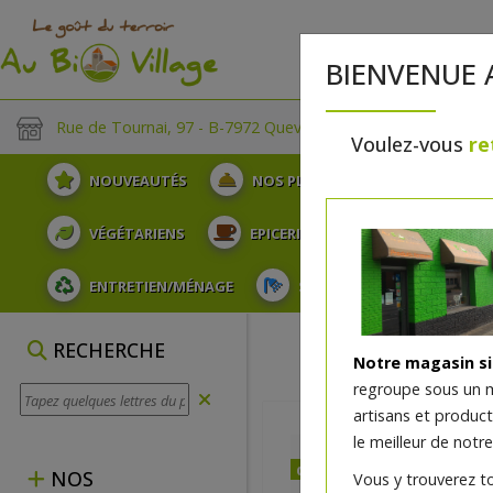
BIENVENUE 
Rue de Tournai, 97 - B-7972 Quevaucamps
Voulez-vous
re
NOUVEAUTÉS
NOS PLATEAUX
FRUITS
VÉGÉTARIENS
EPICERIE
PLATS TRAITEUR
ENTRETIEN/MÉNAGE
SOINS ET HYGIÈNE DU COR
RECHERCHE
Notre magasin s
regroupe sous un 
artisans et produc
le meilleur de notre
dès vendredi 07/08 (10:00
NOS
Vous y trouverez t