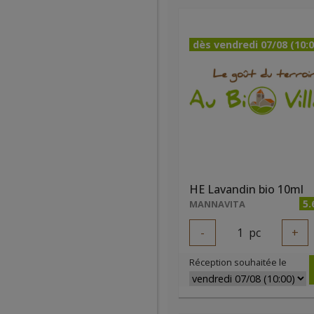
dès vendredi 07/08 (10:0
HE Lavandin bio 10ml
5.
MANNAVITA
-
1
pc
+
Réception souhaitée le