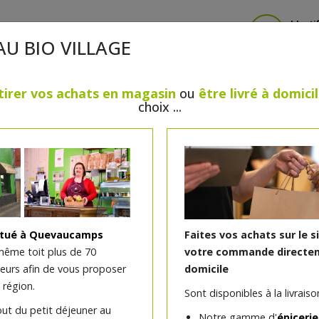
Identi
AU BIO VILLAGE
tirer vos achats en magasin
ou
être livré à domici
choix ...
CRÈMERIE
FROMAGES
VIANDES & VOLAILLES
BOULANGERIE / PÂTISSERIE
SANS GLUTEN, SANS LAC
PS
BEAUTÉ
HUILES ESSENTIELLES
MAISON
itué à Quevaucamps
Faites vos achats sur le s
même toit plus de 70
votre commande directem
teurs afin de vous proposer
domicile
Flexarome – articulation
 région.
Sont disponibles à la livraison
)
50ml
out du petit déjeuner au
Notre gamme d'
épicerie