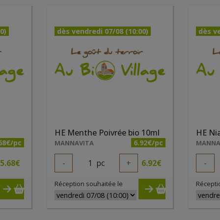
0)
dès vendredi 07/08 (10:00)
dès ve
HE Menthe Poivrée bio 10ml
HE Nia
68€/pc
6.92€/pc
MANNAVITA
MANNA
5.68
€
-
1
pc
+
6.92
€
-
Réception souhaitée le
Récepti