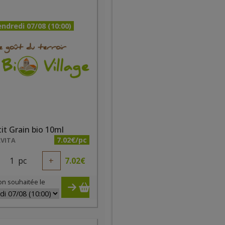
ndredi 07/08 (10:00)
it Grain bio 10ml
7.02€/pc
VITA
1
pc
+
7.02
€
on souhaitée le