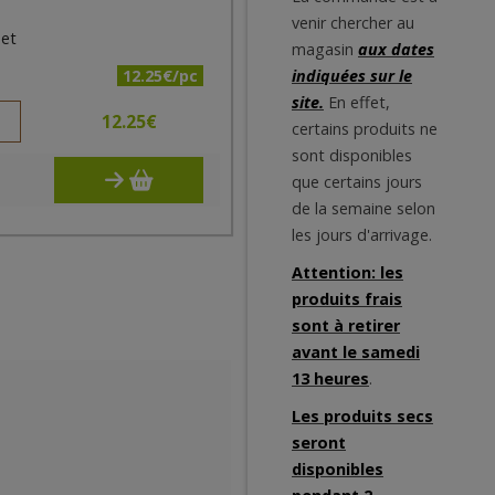
venir chercher au
net
magasin
aux dates
12.25€/pc
indiquées sur le
site.
En effet,
12.25
€
certains produits ne
sont disponibles
que certains jours
de la semaine selon
les jours d'arrivage.
Attention: les
produits frais
sont à retirer
avant le samedi
13 heures
.
Les produits secs
seront
disponibles