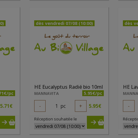
0)
dès vendredi 07/08 (10:00)
dès ve
HE Eucalyptus Radié bio 10ml
HE Lav
71€/pc
5.95€/pc
MANNAVITA
MANNA
5.71
€
-
1
pc
+
5.95
€
-
Réception souhaitée le
Récepti