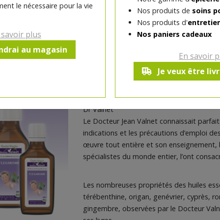
Flexarome, préparation pour les articulati
ent le nécessaire pour la vie
Nos produits de
soins p
aux huiles essentielles 100% BIO
Nos produits d'
entretie
Le confort apporté par Flexarome depuis c
 savoir plus
Nos paniers cadeaux
une solide réputation auprès des kinésith
endrai au magasin
ostéopathes et préparateurs sportifs.
En savoir p
« La nature des huiles essentielles entran
Je veux être liv
produit, comme leur exceptionnel pouvoir d
téguments, suffisent à expliquer l’action 
Dr Valnet
Le Docteur Jean Valnet connaissait parfait
indications et les précautions d’emploi des
œuvre tout entière et son enseignement, 
spécialistes du monde entier, l’ont consac
Les nombreuses propriétés des huiles ess
térébenthine, origan, genévrier, cyprès, ro
gingembre, observées par le Docteur Val