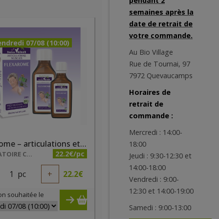
pendant 2
semaines après la
date de retrait de
votre commande.
ndredi 07/08 (10:00)
Au Bio Village
Rue de Tournai, 97
7972 Quevaucamps
Horaires de
retrait de
commande :
Mercredi : 14:00-
Flexarome – articulations et muscleso 100ml
18:00
22.2€/pc
LABORATOIRE COSBIONAT
Jeudi : 9:30-12:30 et
14:00-18:00
1
pc
+
22.2
€
Vendredi : 9:00-
12:30 et 14:00-19:00
on souhaitée le
Samedi : 9:00-13:00