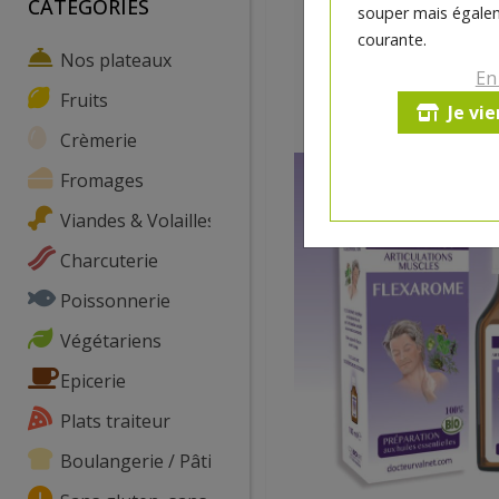
CATEGORIES
souper mais égalem
courante.
Nos plateaux
En
Fruits
Je vi
Crèmerie
Fromages
Viandes & Volailles
Charcuterie
Poissonnerie
Végétariens
Epicerie
Plats traiteur
Boulangerie / Pâtisserie