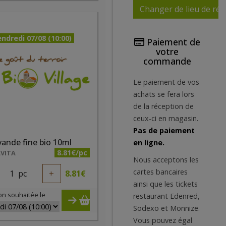
Changer de lieu de réc
ndredi 07/08 (10:00)
Paiement de
votre
commande
Le paiement de vos
achats se fera lors
de la réception de
ceux-ci en magasin.
Pas de paiement
ande fine bio 10ml
en ligne.
8.81€/pc
VITA
Nous acceptons les
cartes bancaires
1
pc
+
8.81
€
ainsi que les tickets
on souhaitée le
restaurant Edenred,
Sodexo et Monnize.
Vous pouvez égal