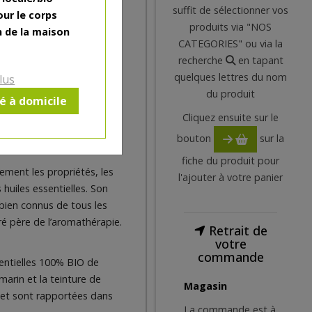
ons et les muscles
suffit de sélectionner vos
our le corps
produits via "NOS
n de la maison
inq décennies lui a valu
CATEGORIES" ou via la
érapeutes, chiropracteurs,
recherche
en tapant
quelques lettres du nom
lus
du produit
t dans la composition de ce
ré à domicile
e diffusion à travers les
Cliquez ensuite sur le
de Flexarome. »
bouton
sur la
fiche du produit pour
ement les propriétés, les
l'ajouter à votre panier
 huiles essentielles. Son
bien connus de tous les
ré père de l’aromathérapie.
Retrait de
votre
commande
entielles 100% BIO de
marin et la teinture de
Magasin
net sont rapportées dans
La commande est à