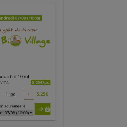
ndredi 07/08 (10:00)
ouli bio 10 ml
5.25€/pc
VITA
1
pc
+
5.25
€
on souhaitée le