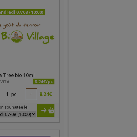
ndredi 07/08 (10:00)
 Tree bio 10ml
8.24€/pc
VITA
1
pc
+
8.24
€
on souhaitée le