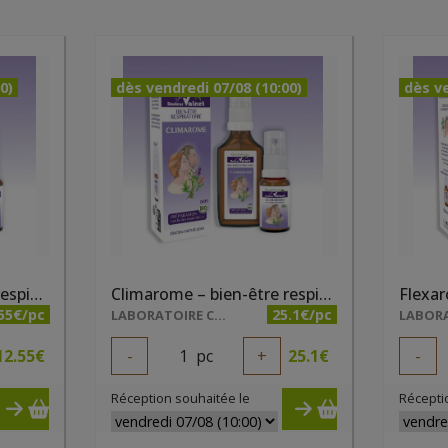
0)
dès vendredi 07/08 (10:00)
dès ve
Climarome – bien-être respiratoire 15ml
Climarome – bien-être respiratoire 50ml
55€/pc
25.1€/pc
LABORATOIRE COSBIONAT
12.55
€
-
1
pc
+
25.1
€
-
Réception souhaitée le
Récepti