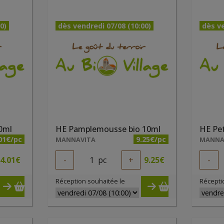
0)
dès vendredi 07/08 (10:00)
dès ve
0ml
HE Pamplemousse bio 10ml
HE Pet
01€/pc
9.25€/pc
MANNAVITA
MANNA
4.01
€
-
1
pc
+
9.25
€
-
Réception souhaitée le
Récepti