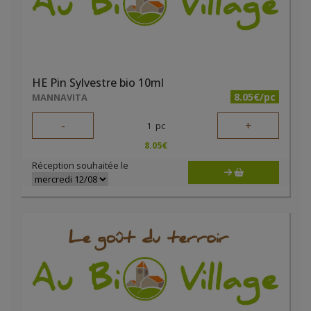
HE Pin Sylvestre bio 10ml
8.05€/pc
MANNAVITA
-
+
1
pc
8.05
€
Réception souhaitée le