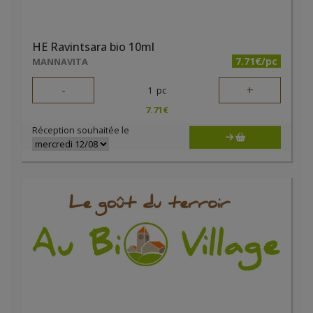
HE Ravintsara bio 10ml
7.71€/pc
MANNAVITA
-
+
1
pc
7.71
€
Réception souhaitée le