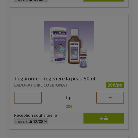
Tégarome – régénère la peau 50ml
28€/pc
LABORATOIRE COSBIONAT
-
+
1
pc
28
€
Réception souhaitée le