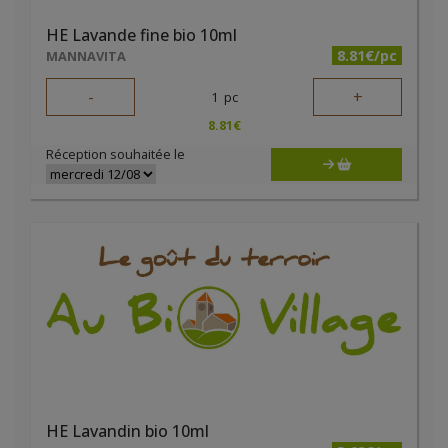
HE Lavande fine bio 10ml
8.81€/pc
MANNAVITA
-
+
1
pc
8.81
€
Réception souhaitée le
HE Lavandin bio 10ml