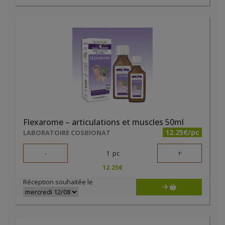
Flexarome – articulations et muscles 50ml
12.25€/pc
LABORATOIRE COSBIONAT
-
+
1
pc
12.25
€
Réception souhaitée le