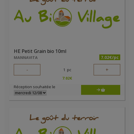
HE Petit Grain bio 10ml
7.02€/pc
MANNAVITA
-
+
1
pc
7.02
€
Réception souhaitée le