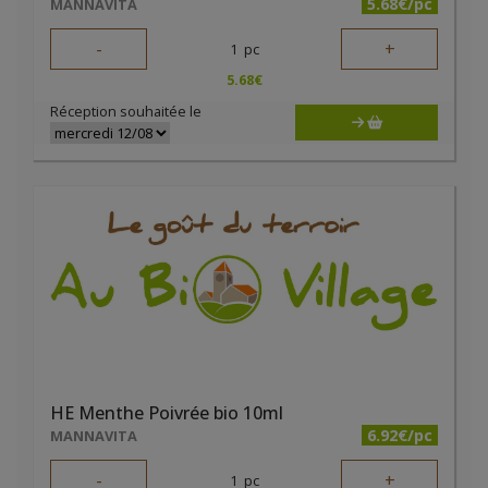
5.68€/pc
MANNAVITA
-
+
1
pc
5.68
€
Réception souhaitée le
HE Menthe Poivrée bio 10ml
6.92€/pc
MANNAVITA
-
+
1
pc