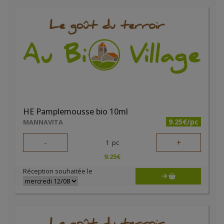
HE Pamplemousse bio 10ml
9.25€/pc
MANNAVITA
-
+
1
pc
9.25
€
Réception souhaitée le