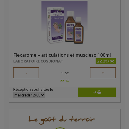
Flexarome – articulations et muscleso 100ml
22.2€/pc
LABORATOIRE COSBIONAT
-
+
1
pc
22.2
€
Réception souhaitée le