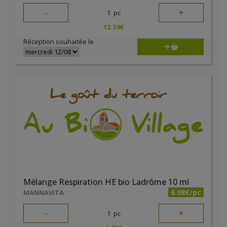
-
+
1
pc
12.34
€
Réception souhaitée le
Mélange Respiration HE bio Ladrôme 10 ml
6.08€/pc
MANNAVITA
-
+
1
pc