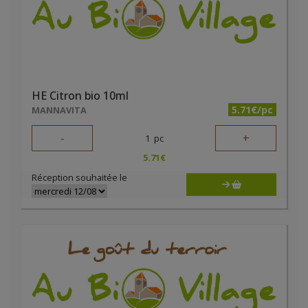
HE Citron bio 10ml
5.71€/pc
MANNAVITA
-
+
1
pc
5.71
€
Réception souhaitée le