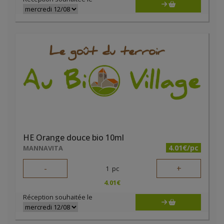
HE Orange douce bio 10ml
4.01€/pc
MANNAVITA
-
+
1
pc
4.01
€
Réception souhaitée le