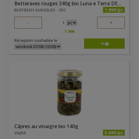
Betteraves rouges 340g bio Luna e Terra DEMETER
1.99€/pc
BIOFRESH SURGELES - SEC
-
+
1
1.99
€
Réception souhaitée le
Câpres au vinaigre bio 140g
5.09€/pc
VAJRA