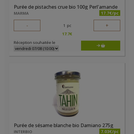
Purée de pistaches crue bio 100g Perl'amande
17.7€/pc
MARMA
-
+
1
pc
17.7
€
Réception souhaitée le
Purée de sésame blanche bio Damiano 275g
7.03€/pc
INTERBIO