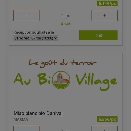
6.14€/pc
-
+
1
pc
6.14
€
Réception souhaitée le
Miso blanc bio Danival
6.86€/pc
MARMA