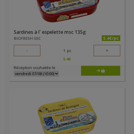
Sardines à l' espelette msc 135g
5.4€/pc
BIOFRESH SEC
-
+
1
pc
5.4
€
Réception souhaitée le