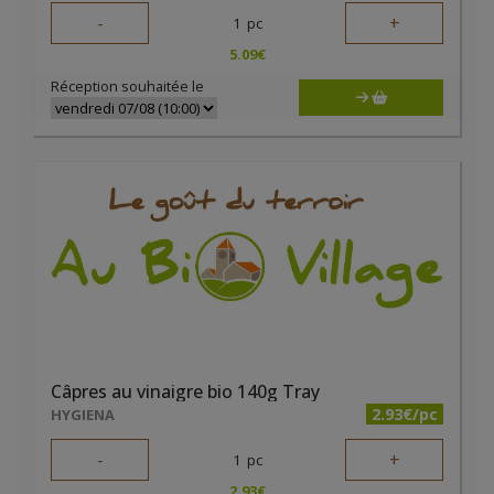
-
+
1
pc
5.09
€
Réception souhaitée le
Câpres au vinaigre bio 140g Tray
2.93€/pc
HYGIENA
-
+
1
pc
2.93
€