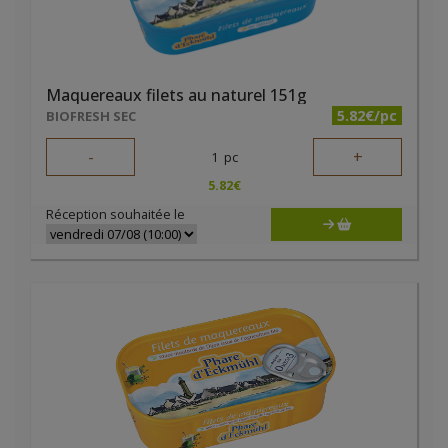
Maquereaux filets au naturel 151g
5.82€/pc
BIOFRESH SEC
-
+
1
pc
5.82
€
Réception souhaitée le