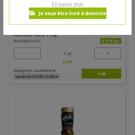
En savoir plus
Je veux être livré à domicile
Anchois filets 115g
6.31€/pc
BIOFRESH SEC
-
+
1
pc
6.31
€
Réception souhaitée le