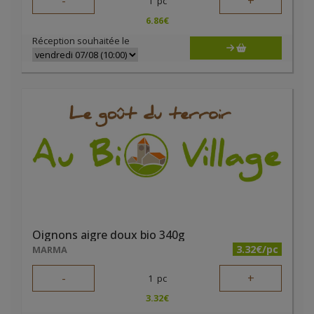
-
+
1
pc
6.86
€
Réception souhaitée le
Oignons aigre doux bio 340g
3.32€/pc
MARMA
-
+
1
pc
3.32
€