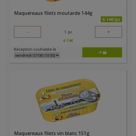
Maquereaux filets moutarde 144g
6.14€/pc
-
+
1
pc
6.14
€
Réception souhaitée le
Maquereaux filets vin blanc 151g