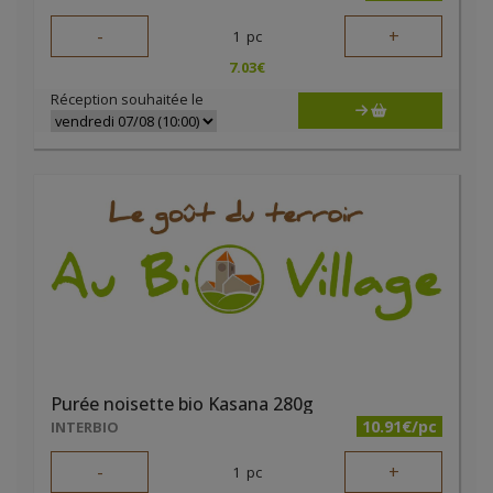
-
+
1
pc
7.03
€
Réception souhaitée le
Purée noisette bio Kasana 280g
10.91€/pc
INTERBIO
-
+
1
pc