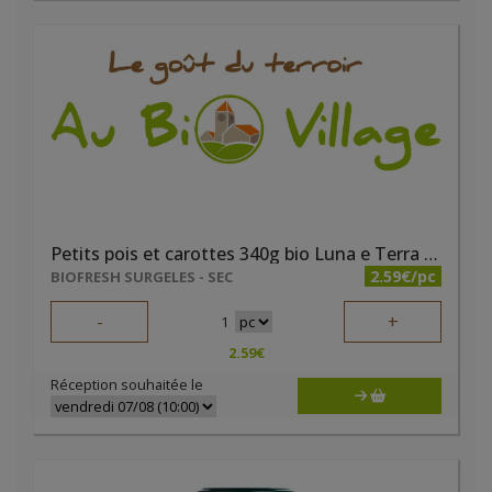
Petits pois et carottes 340g bio Luna e Terra DEMETER
2.59€/pc
BIOFRESH SURGELES - SEC
-
+
1
2.59
€
Réception souhaitée le