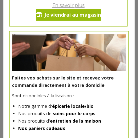
En savoir plus
Haricots rouges bio 400g
Je viendrai au magasin
2.1€/pc
-
+
1
pc
2.1
€
Réception souhaitée le
Faites vos achats sur le site et recevez votre
commande directement à votre domicile
DANS LA MÊME CATÉGORIE ...
Sont disponibles à la livraison :
Notre gamme d'
épicerie locale/bio
Nos produits de
soins pour le corps
Nos produits d'
entretien de la maison
Nos paniers cadeaux