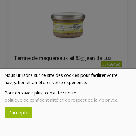
Terrine de maquereaux ail 85g Jean de Luz
5.75€/pc
Nous utilisons sur ce site des cookies pour faciliter votre
-
+
1
pc
navigation et améliorer votre expérience.
5.75
€
Pour en savoir plus, consultez notre
Réception souhaitée le
politique de confidentialité et de respect de la vie privée
.
J'accepte