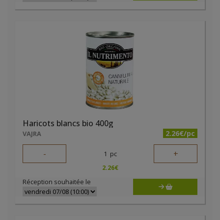
Haricots blancs bio 400g
2.26€/pc
VAJRA
-
+
1
pc
2.26
€
Réception souhaitée le