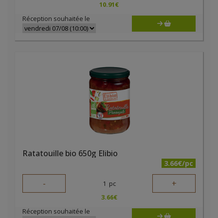
10.91
€
Réception souhaitée le
Ratatouille bio 650g Elibio
3.66€/pc
-
+
1
pc
3.66
€
Réception souhaitée le