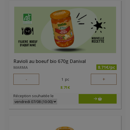
Ravioli au boeuf bio 670g Danival
8.71€/pc
MARMA
-
+
1
pc
8.71
€
Réception souhaitée le