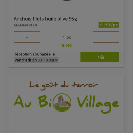
Anchois filets huile olive 95g
9.19€/pc
MANNAVITA
-
+
1
pc
9.19
€
Réception souhaitée le