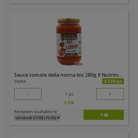
Sauce tomate della nonna bio 280g Il Nutrimento
3.37€/pc
VAJRA
-
+
1
pc
3.37
€
Réception souhaitée le