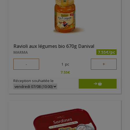
Ravioli aux légumes bio 670g Danival
7.55€/pc
MARMA
-
+
1
pc
7.55
€
Réception souhaitée le