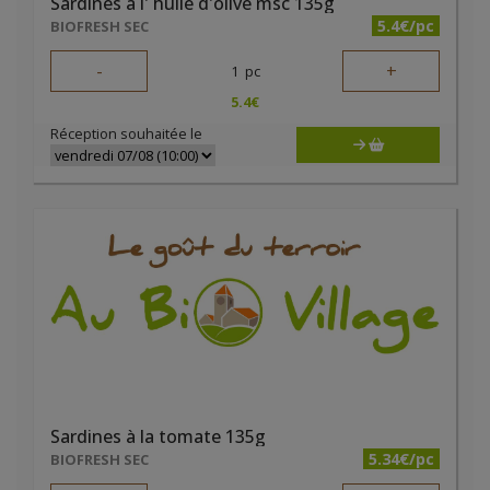
Sardines à l' huile d'olive msc 135g
5.4€/pc
BIOFRESH SEC
-
+
1
pc
5.4
€
Réception souhaitée le
Sardines à la tomate 135g
5.34€/pc
BIOFRESH SEC