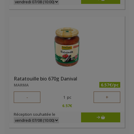
Ratatouille bio 670g Danival
6.57€/pc
MARMA
-
+
1
pc
6.57
€
Réception souhaitée le