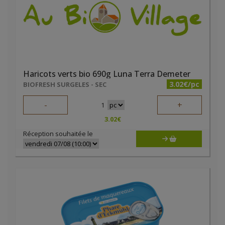
Haricots verts bio 690g Luna Terra Demeter
3.02€/pc
BIOFRESH SURGELES - SEC
-
+
1
3.02
€
Réception souhaitée le