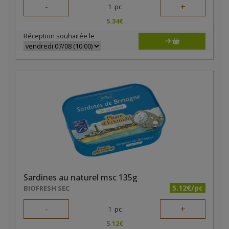
-
+
1
pc
5.34
€
Réception souhaitée le
Sardines au naturel msc 135g
5.12€/pc
BIOFRESH SEC
-
+
1
pc
5.12
€