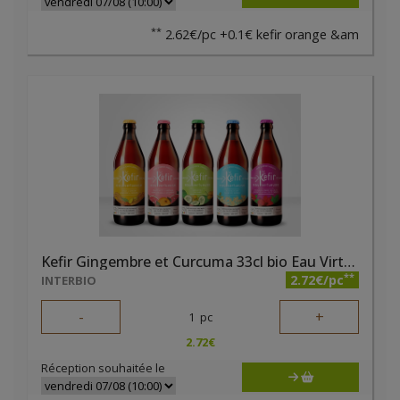
**
2.62€/pc +0.1€ kefir orange &am
Kefir Gingembre et Curcuma 33cl bio Eau Virtueuse
**
2.72€/pc
INTERBIO
-
+
1
pc
2.72
€
Réception souhaitée le