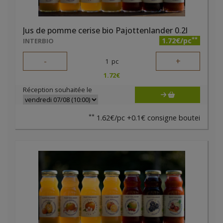
Jus de pomme cerise bio Pajottenlander 0.2l
**
1.72€/pc
INTERBIO
-
+
1
pc
1.72
€
Réception souhaitée le
**
1.62€/pc +0.1€ consigne boutei