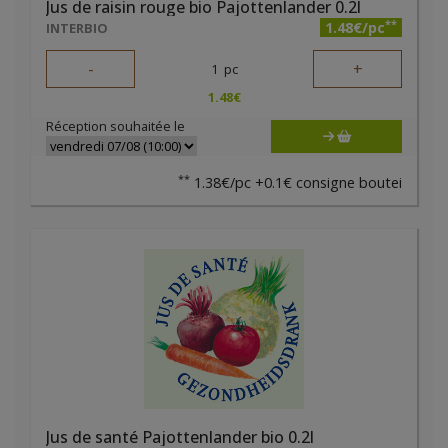
Jus de raisin rouge bio Pajottenlander 0.2l
**
1.48€/pc
INTERBIO
-
+
1
pc
1.48
€
Réception souhaitée le
**
1.38€/pc +0.1€ consigne boutei
Jus de santé Pajottenlander bio 0.2l