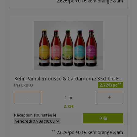
2.62€/pc +0.1€ kefir orange &am
Kefir Pamplemousse & Cardamome 33cl bio Eau Virtueuse
**
2.72€/pc
INTERBIO
-
+
1
pc
2.72
€
Réception souhaitée le
**
2.62€/pc +0.1€ kefir orange &am