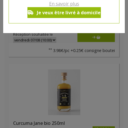
Boisson fleurs de sureau bio Pajottenlander 1l
En savoir plus
**
4.23€/pc
INTERBIO
Je veux être livré à domicile
-
+
1
pc
4.23
€
Réception souhaitée le
**
3.98€/pc +0.25€ consigne boutei
Curcuma Jane bio 250ml