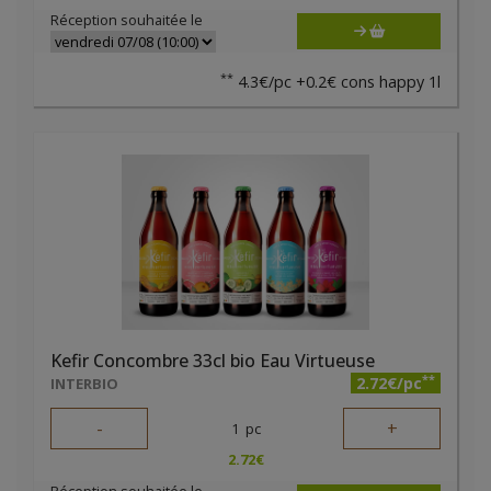
Réception souhaitée le
**
4.3€/pc +0.2€ cons happy 1l
Kefir Concombre 33cl bio Eau Virtueuse
**
2.72€/pc
INTERBIO
-
+
1
pc
2.72
€