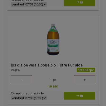
Jus d'aloe vera à boire bio 1 litre Pur aloe
19.16€/pc
VAJRA
-
+
1
pc
19.16
€
Réception souhaitée le