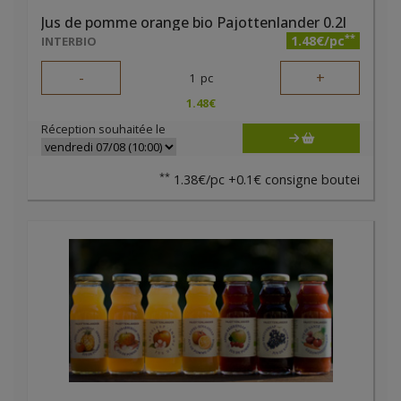
Jus de pomme orange bio Pajottenlander 0.2l
**
1.48€/pc
INTERBIO
-
+
1
pc
1.48
€
Réception souhaitée le
**
1.38€/pc +0.1€ consigne boutei