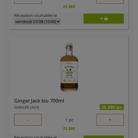
25.88
€
Réception souhaitée le
Ginger Jack bio 700ml
25.88€/pc
GINGER JACK
-
+
1
pc
25.88
€
Réception souhaitée le