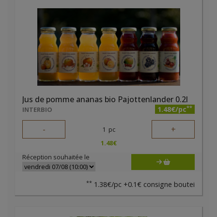
Jus de pomme ananas bio Pajottenlander 0.2l
**
1.48€/pc
INTERBIO
-
+
1
pc
1.48
€
Réception souhaitée le
**
1.38€/pc +0.1€ consigne boutei