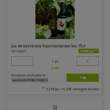
Jus de betterave Pajottenlander bio 75cl
**
3.56€/pc
INTERBIO
-
+
1
pc
3.56
€
Réception souhaitée le
**
3.31€/pc +0.25€ consigne boutei