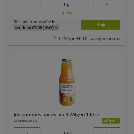
-
+
1
pc
1.35
€
Réception souhaitée le
**
1.25€/pc +0.1€ consigne boutei
Jus pommes poires bio 3 Wilgen 1 litre
**
4€/pc
MANNAVITA
-
+
1
pc