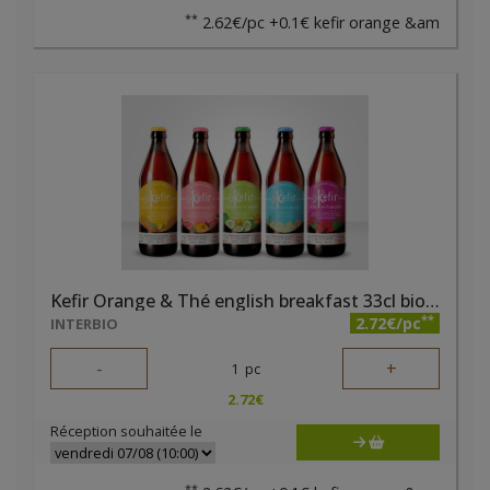
**
2.62€/pc +0.1€ kefir orange &am
Kefir Orange & Thé english breakfast 33cl bio Eau Virtueuse
**
2.72€/pc
INTERBIO
-
+
1
pc
2.72
€
Réception souhaitée le
**