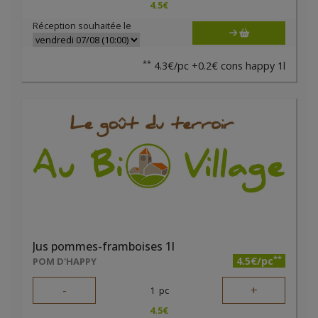
4.5
€
Réception souhaitée le
**
4.3€/pc +0.2€ cons happy 1l
Jus pommes-framboises 1l
**
4.5€/pc
POM D'HAPPY
-
+
1
pc
4.5
€