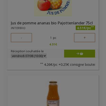
Jus de pomme ananas bio Pajottenlander 75cl
**
4.51€/pc
INTERBIO
-
+
1
pc
4.51
€
Réception souhaitée le
**
4.26€/pc +0.25€ consigne boutei