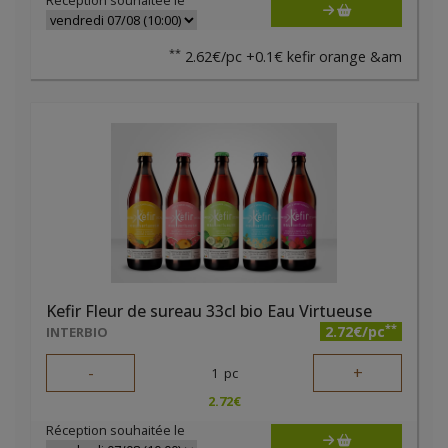
Réception souhaitée le
**
2.62€/pc +0.1€ kefir orange &am
Kefir Fleur de sureau 33cl bio Eau Virtueuse
**
2.72€/pc
INTERBIO
-
+
1
pc
2.72
€
Réception souhaitée le