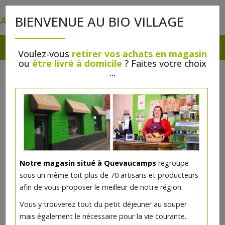
0
BIENVENUE AU BIO VILLAGE
Voulez-vous
retirer vos achats en magasin
ou
être livré à domicile
? Faites votre choix
...
Notre magasin situé à Quevaucamps
regroupe
sous un même toit plus de 70 artisans et producteurs
afin de vous proposer le meilleur de notre région.
[STOP] Jus de raisin rouge bio
Vous y trouverez tout du petit déjeuner au souper
Pajottenlander 0.75l
mais également le nécessaire pour la vie courante.