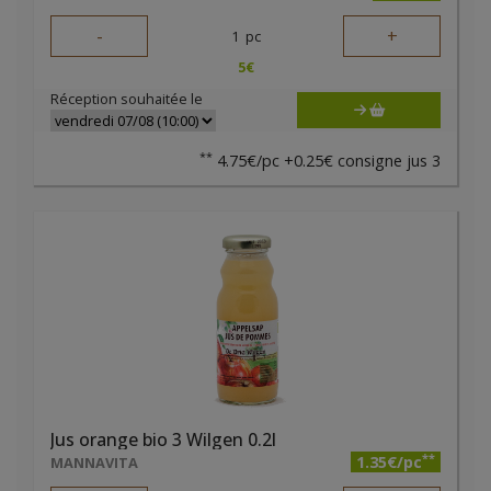
-
+
1
pc
5
€
Réception souhaitée le
**
4.75€/pc +0.25€ consigne jus 3
Jus orange bio 3 Wilgen 0.2l
**
1.35€/pc
MANNAVITA