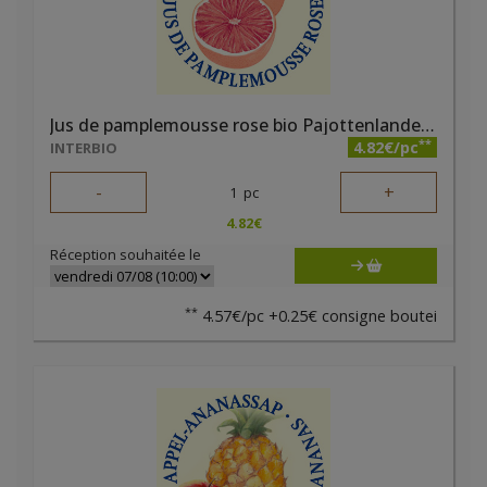
Jus de pamplemousse rose bio Pajottenlander 75cl
**
4.82€/pc
INTERBIO
-
+
1
pc
4.82
€
Réception souhaitée le
**
4.57€/pc +0.25€ consigne boutei