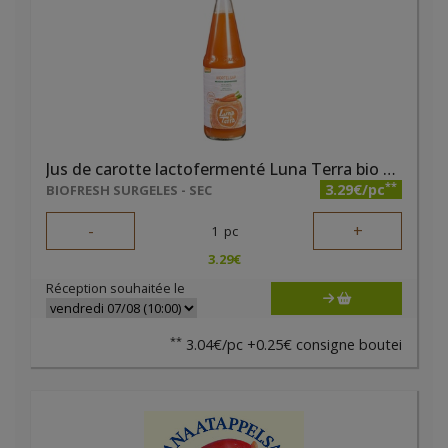
Jus de carotte lactofermenté Luna Terra bio 700ml Demeter
**
3.29€/pc
BIOFRESH SURGELES - SEC
-
+
1
pc
3.29
€
Réception souhaitée le
**
3.04€/pc +0.25€ consigne boutei