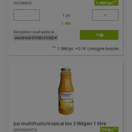
**
1.48€/pc
INTERBIO
-
+
1
pc
1.48
€
Réception souhaitée le
**
1.38€/pc +0.1€ consigne boutei
Jus multifruits/tropical bio 3 Wilgen 1 litre
**
5€/pc
MANNAVITA