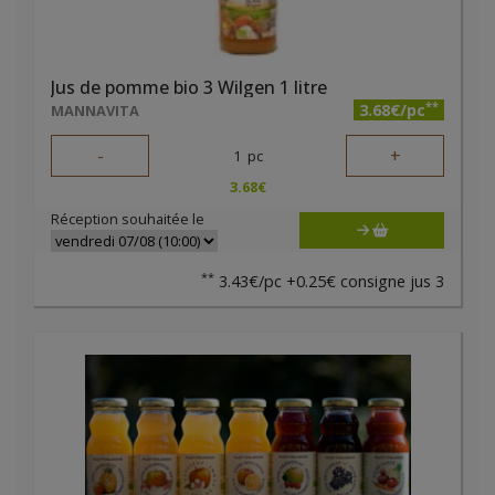
Jus de pomme bio 3 Wilgen 1 litre
**
3.68€/pc
MANNAVITA
-
+
1
pc
3.68
€
Réception souhaitée le
**
3.43€/pc +0.25€ consigne jus 3