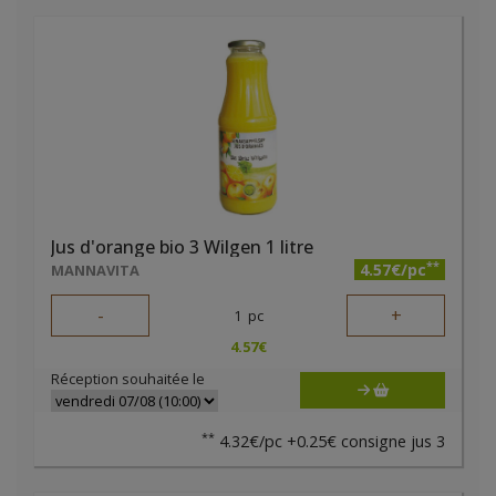
Jus d'orange bio 3 Wilgen 1 litre
**
4.57€/pc
MANNAVITA
-
+
1
pc
4.57
€
Réception souhaitée le
**
4.32€/pc +0.25€ consigne jus 3