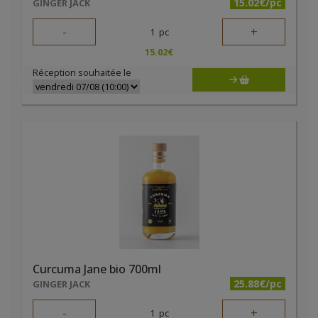
15.02€/pc
GINGER JACK
-
+
1
pc
15.02
€
Réception souhaitée le
Curcuma Jane bio 700ml
25.88€/pc
GINGER JACK
-
+
1
pc