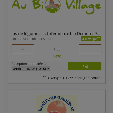
Jus de légumes lactofermenté bio Demeter 70cl Luna Terra
**
4.07€/pc
BIOFRESH SURGELES - SEC
-
+
1
pc
4.07
€
Réception souhaitée le
**
3.82€/pc +0.25€ consigne boutei