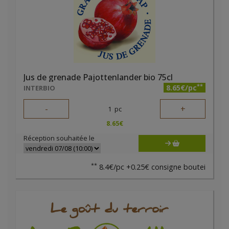
Jus de grenade Pajottenlander bio 75cl
**
8.65€/pc
INTERBIO
-
+
1
pc
8.65
€
Réception souhaitée le
**
8.4€/pc +0.25€ consigne boutei