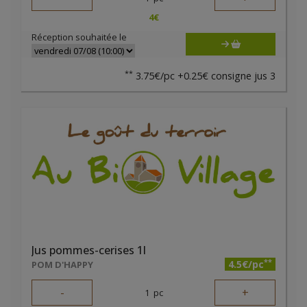
4
€
Réception souhaitée le
**
3.75€/pc +0.25€ consigne jus 3
Jus pommes-cerises 1l
**
4.5€/pc
POM D'HAPPY
-
+
1
pc