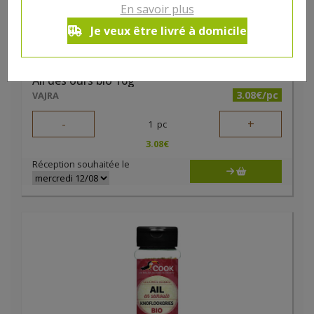
En savoir plus
Je veux être livré à domicile
Ail des ours bio 16g
3.08€/pc
VAJRA
-
+
1
pc
3.08
€
Réception souhaitée le