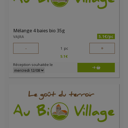
Mélange 4 baies bio 35g
5.1€/pc
VAJRA
-
+
1
pc
5.1
€
Réception souhaitée le