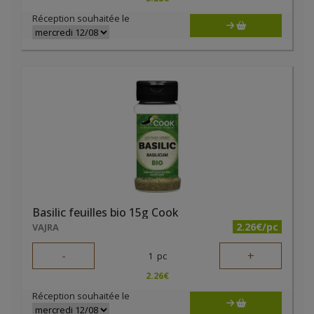
Réception souhaitée le
Basilic feuilles bio 15g Cook
2.26€/pc
VAJRA
-
+
1
pc
2.26
€
Réception souhaitée le