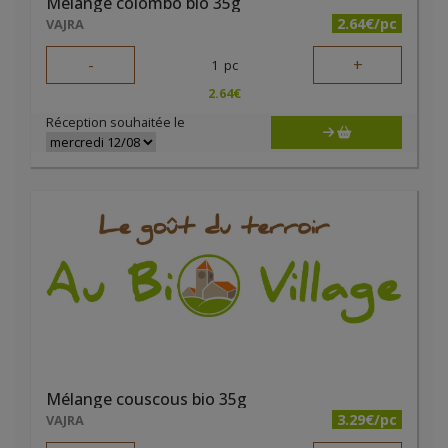
Mélange colombo bio 35g
2.64€/pc
VAJRA
-
+
1
pc
2.64
€
Réception souhaitée le
Mélange couscous bio 35g
3.29€/pc
VAJRA