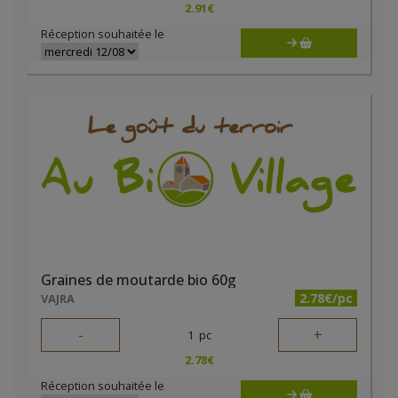
2.91
€
Réception souhaitée le
Graines de moutarde bio 60g
2.78€/pc
VAJRA
-
+
1
pc
2.78
€
Réception souhaitée le