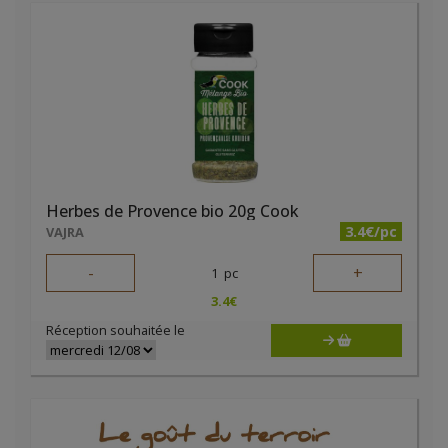
Herbes de Provence bio 20g Cook
3.4€/pc
VAJRA
-
+
1
pc
3.4
€
Réception souhaitée le