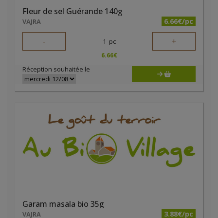
Fleur de sel Guérande 140g
6.66€/pc
VAJRA
-
+
1
pc
6.66
€
Réception souhaitée le
Garam masala bio 35g
3.88€/pc
VAJRA