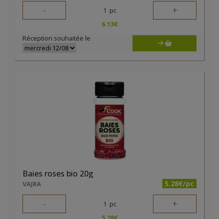
-
+
1
pc
6.13
€
Réception souhaitée le
Baies roses bio 20g
5.28€/pc
VAJRA
-
+
1
pc
5.28
€