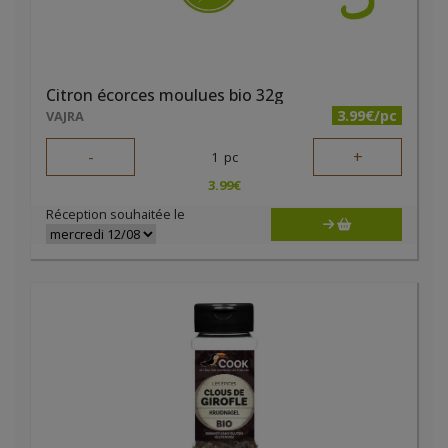
Citron écorces moulues bio 32g
3.99€/pc
VAJRA
-
+
1
pc
3.99
€
Réception souhaitée le