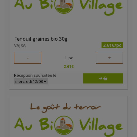
Fenouil graines bio 30g
2.61€/pc
VAJRA
-
+
1
pc
2.61
€
Réception souhaitée le