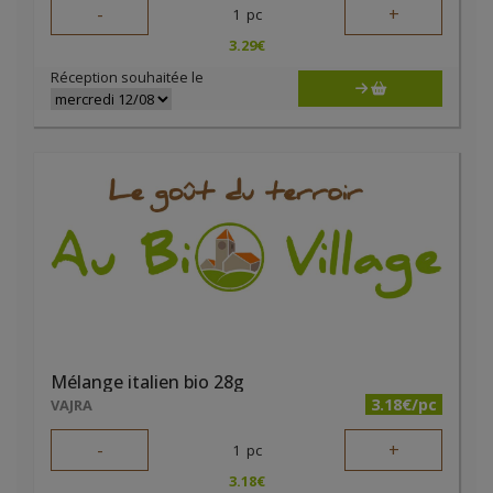
-
+
1
pc
3.29
€
Réception souhaitée le
Mélange italien bio 28g
3.18€/pc
VAJRA
-
+
1
pc
3.18
€