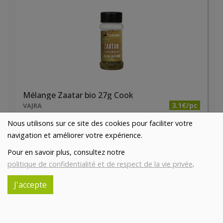
Mélange Zaatar bio 27g Cook
3.1€/pc
VAJRA
Nous utilisons sur ce site des cookies pour faciliter votre
-
+
1
pc
navigation et améliorer votre expérience.
3.1
€
Pour en savoir plus, consultez notre
Réception souhaitée le
politique de confidentialité et de respect de la vie privée
.
J'accepte