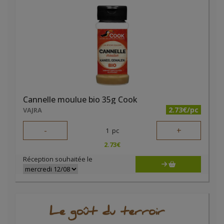
Cannelle moulue bio 35g Cook
2.73€/pc
VAJRA
-
+
1
pc
2.73
€
Réception souhaitée le