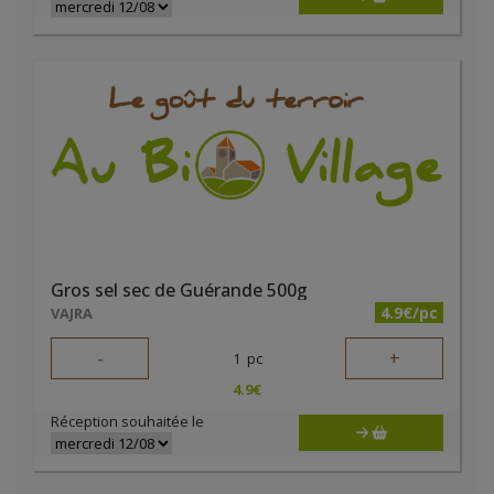
Gros sel sec de Guérande 500g
4.9€/pc
VAJRA
-
+
1
pc
4.9
€
Réception souhaitée le