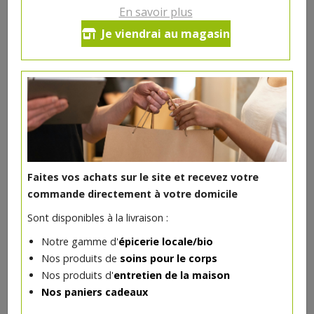
En savoir plus
Anis vert graines bio 40g
Je viendrai au magasin
2.91€/pc
-
+
1
pc
2.91
€
Réception souhaitée le
Faites vos achats sur le site et recevez votre
commande directement à votre domicile
DANS LA MÊME CATÉGORIE ...
Sont disponibles à la livraison :
Notre gamme d'
épicerie locale/bio
Nos produits de
soins pour le corps
Nos produits d'
entretien de la maison
Nos paniers cadeaux