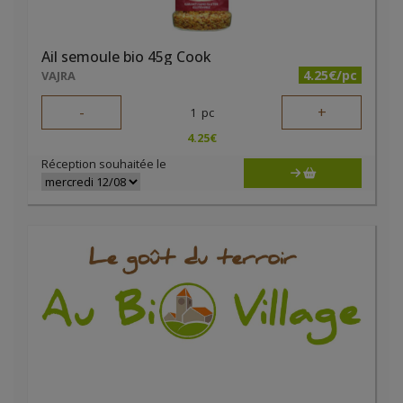
Ail semoule bio 45g Cook
4.25€/pc
VAJRA
-
+
1
pc
4.25
€
Réception souhaitée le