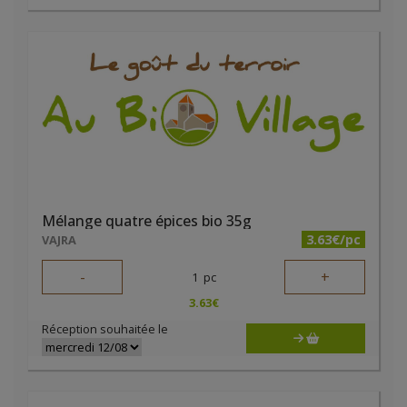
Mélange quatre épices bio 35g
3.63€/pc
VAJRA
-
+
1
pc
3.63
€
Réception souhaitée le