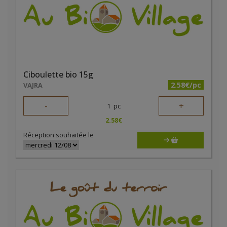
Ciboulette bio 15g
2.58€/pc
VAJRA
-
+
1
pc
2.58
€
Réception souhaitée le