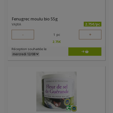
Fenugrec moulu bio 55g
2.75€/pc
VAJRA
-
+
1
pc
2.75
€
Réception souhaitée le