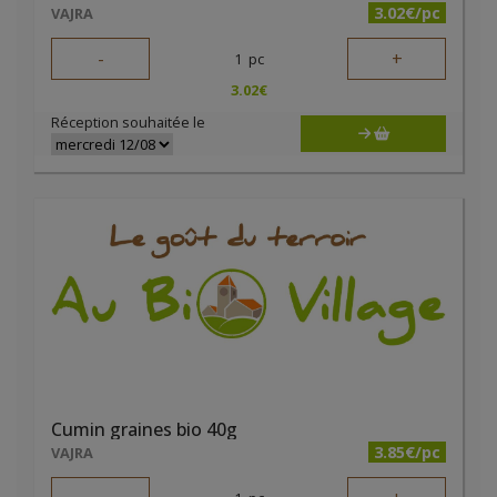
3.02€/pc
VAJRA
-
+
1
pc
3.02
€
Réception souhaitée le
Cumin graines bio 40g
3.85€/pc
VAJRA