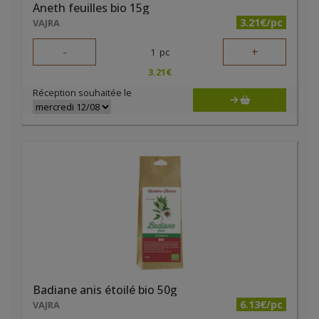
Aneth feuilles bio 15g
3.21€/pc
VAJRA
-
+
1
pc
3.21
€
Réception souhaitée le
Badiane anis étoilé bio 50g
6.13€/pc
VAJRA