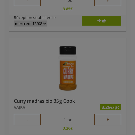
-
+
1
pc
3.85
€
Réception souhaitée le
Curry madras bio 35g Cook
3.26€/pc
VAJRA
-
+
1
pc
3.26
€