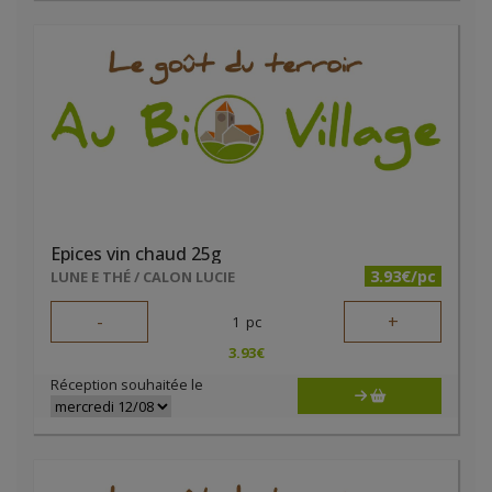
Epices vin chaud 25g
3.93€/pc
LUNE E THÉ / CALON LUCIE
-
+
1
pc
3.93
€
Réception souhaitée le