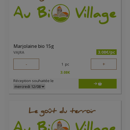
Marjolaine bio 15g
3.08€/pc
VAJRA
-
+
1
pc
3.08
€
Réception souhaitée le