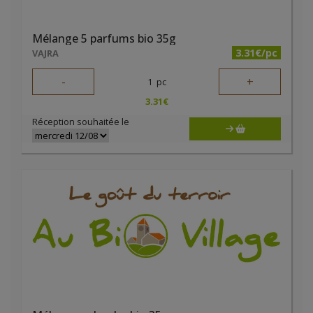
Mélange 5 parfums bio 35g
3.31€/pc
VAJRA
-
+
1
pc
3.31
€
Réception souhaitée le