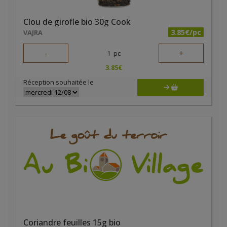
Clou de girofle bio 30g Cook
3.85€/pc
VAJRA
-
+
1
pc
3.85
€
Réception souhaitée le
Coriandre feuilles 15g bio