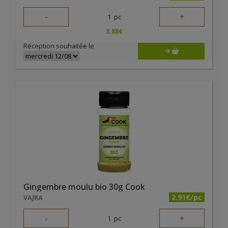
-
+
1
pc
3.88
€
Réception souhaitée le
Gingembre moulu bio 30g Cook
2.91€/pc
VAJRA
-
+
1
pc