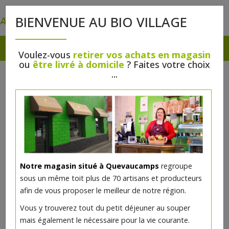
0
BIENVENUE AU BIO VILLAGE
Voulez-vous
retirer vos achats en magasin
ou
être livré à domicile
? Faites votre choix
...
Notre magasin situé à Quevaucamps
regroupe
sous un même toit plus de 70 artisans et producteurs
afin de vous proposer le meilleur de notre région.
Brie aux herbes bio
Vous y trouverez tout du petit déjeuner au souper
mais également le nécessaire pour la vie courante.
24.43€/kg