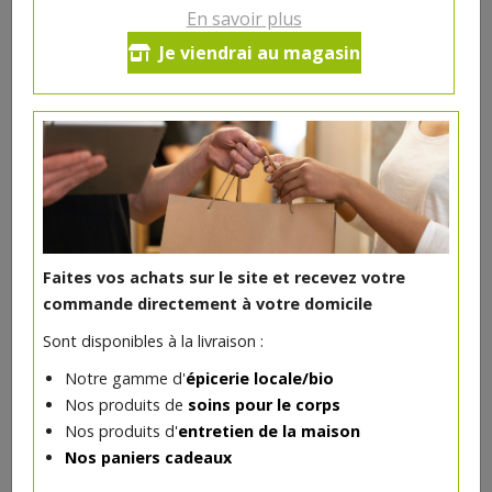
En savoir plus
Ce produit est indisponible pour le moment.
Je viendrai au magasin
DANS LA MÊME CATÉGORIE ...
Faites vos achats sur le site et recevez votre
commande directement à votre domicile
Sont disponibles à la livraison :
Notre gamme d'
épicerie locale/bio
Nos produits de
soins pour le corps
Nos produits d'
entretien de la maison
Nos paniers cadeaux
Burrata bio 125g Delibio
2.97€/pc