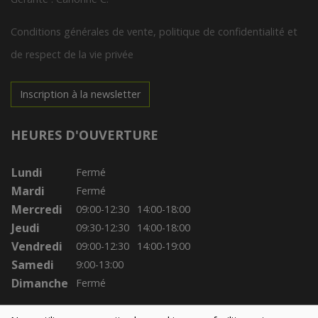
Conditions générales de vente, politique de confidentialité et
de respect de la vie privée
Inscription à la newsletter
HEURES D'OUVERTURE
Lundi
Fermé
Mardi
Fermé
Mercredi
09:00-12:30
14:00-18:00
Jeudi
09:30-12:30
14:00-18:00
Vendredi
09:00-12:30
14:00-19:00
Samedi
9:00-13:00
Dimanche
Fermé