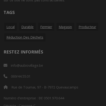
sur ce site ne sont pas contractuelles.
TAGS
Local
Durable
Fermier
Magasin
Producteur
Réduction Des Déchets
RESTEZ INFORMÉS
info@aubiovillage.be
069/44.55.01
Rue de Tournai, 97 - B-7972 Quevaucamps
Numéro d'entreprise : BE 0501.970.644
Gérante : Canonne C.