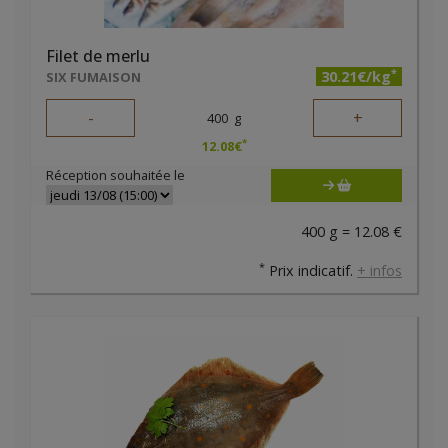
Filet de merlu
*
30.21€/kg
SIX FUMAISON
-
+
400
g
*
12.08
€
Réception souhaitée le
400 g = 12.08 €
*
Prix indicatif.
+ infos