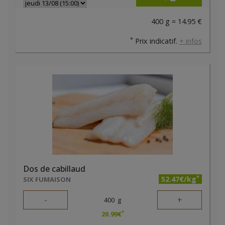
400 g = 14.95 €
*
Prix indicatif.
+ infos
Dos de cabillaud
*
52.47€/kg
SIX FUMAISON
-
+
400
g
*
20.99
€