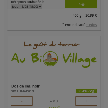
Réception souhaitée le
400 g = 20.99 €
*
Prix indicatif.
+ infos
Dos de lieu noir
*
36.41€/kg
SIX FUMAISON
-
+
400
g
*
14.56
€