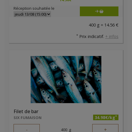
Réception souhaitée le
400 g = 14.56 €
*
Prix indicatif.
+ infos
Filet de bar
*
34.98€/kg
SIX FUMAISON
-
+
400
g