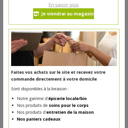
En savoir plus
Filet d'eglefin
Je viendrai au magasin
Ce poisson en provenance de la mer du Nord est
emballé sous-vide pour une meilleure conservation.
Vous pouvez le consommer de suite mais également le
congeler bien à plat.
*
29.1€/kg
-
+
400
g
*
11.64
€
Faites vos achats sur le site et recevez votre
Réception souhaitée le
commande directement à votre domicile
Sont disponibles à la livraison :
400 g = 11.64 €
Notre gamme d'
épicerie locale/bio
*
Nos produits de
soins pour le corps
Prix indicatif.
+ infos
Nos produits d'
entretien de la maison
Nos paniers cadeaux