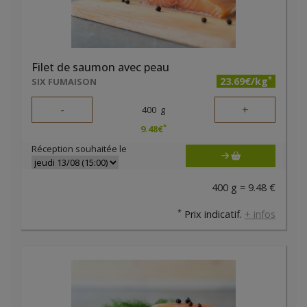
Filet de saumon avec peau
*
23.69€/kg
SIX FUMAISON
-
+
400
g
*
9.48
€
Réception souhaitée le
400 g = 9.48 €
*
Prix indicatif.
+ infos