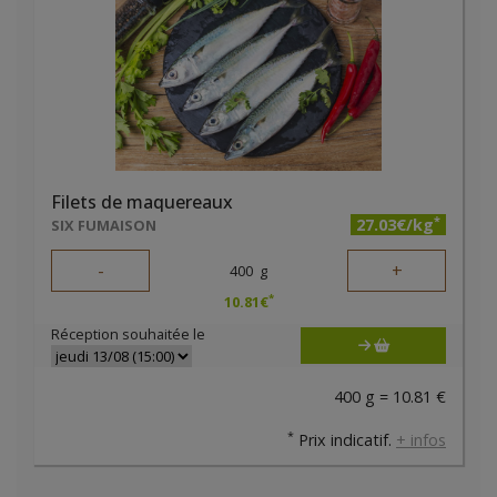
Filets de maquereaux
*
27.03€/kg
SIX FUMAISON
-
+
400
g
*
10.81
€
Réception souhaitée le
400 g = 10.81 €
*
Prix indicatif.
+ infos