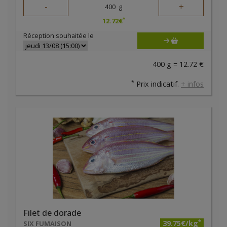
-
+
400
g
*
12.72
€
Réception souhaitée le
400 g = 12.72 €
*
Prix indicatif.
+ infos
Filet de dorade
*
39.75€/kg
SIX FUMAISON