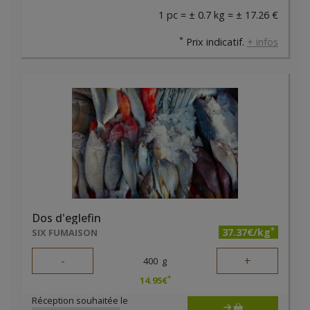
1 pc = ± 0.7 kg = ± 17.26 €
*
Prix indicatif.
+ infos
Dos d'eglefin
*
37.37€/kg
SIX FUMAISON
-
+
400
g
*
14.95
€
Réception souhaitée le