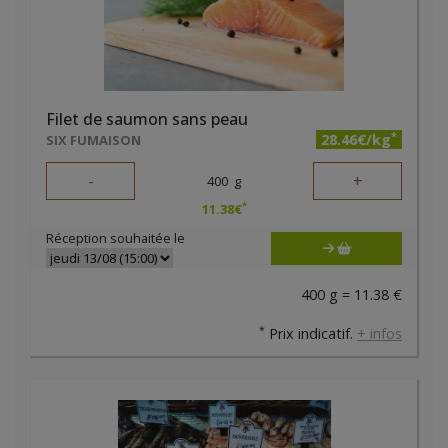
Filet de saumon sans peau
*
28.46€/kg
SIX FUMAISON
-
+
400
g
*
11.38
€
Réception souhaitée le
400 g = 11.38 €
*
Prix indicatif.
+ infos