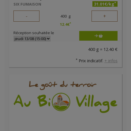
*
31.01€/kg
SIX FUMAISON
-
+
400
g
*
12.4
€
Réception souhaitée le
400 g = 12.40 €
*
Prix indicatif.
+ infos