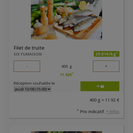
Filet de truite
*
29.81€/kg
SIX FUMAISON
-
+
400
g
*
11.92
€
Réception souhaitée le
400 g = 11.92 €
*
Prix indicatif.
+ infos