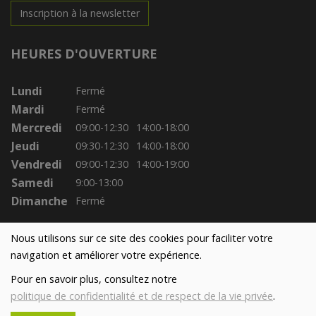
Inscription à la newsletter
HEURES D'OUVERTURE
Lundi
Fermé
Mardi
Fermé
Mercredi
09:00-12:30
14:00-18:00
Jeudi
09:30-12:30
14:00-18:00
Vendredi
09:00-12:30
14:00-19:00
Samedi
9:00-13:00
Dimanche
Fermé
Nous utilisons sur ce site des cookies pour faciliter votre
navigation et améliorer votre expérience.
Pour en savoir plus, consultez notre
politique de confidentialité et de respect de la vie privée
.