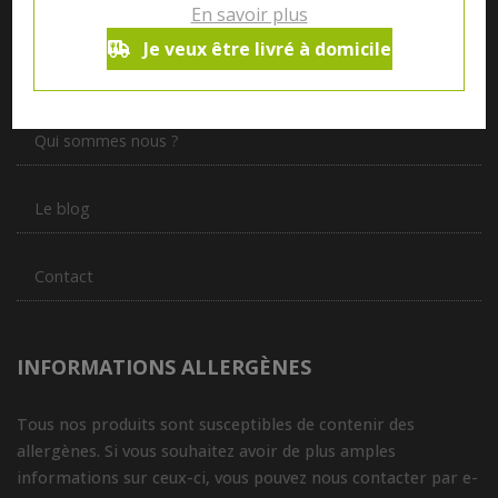
En savoir plus
Notre magasin situé à Quevaucamps réunit sous son toit les
produits de plus de 50 artisans et producteurs régionaux pour
Je veux être livré à domicile
vous servir du petit déjeuner au souper.
Qui sommes nous ?
Le blog
Contact
INFORMATIONS ALLERGÈNES
Tous nos produits sont susceptibles de contenir des
allergènes. Si vous souhaitez avoir de plus amples
informations sur ceux-ci, vous pouvez nous contacter par e-