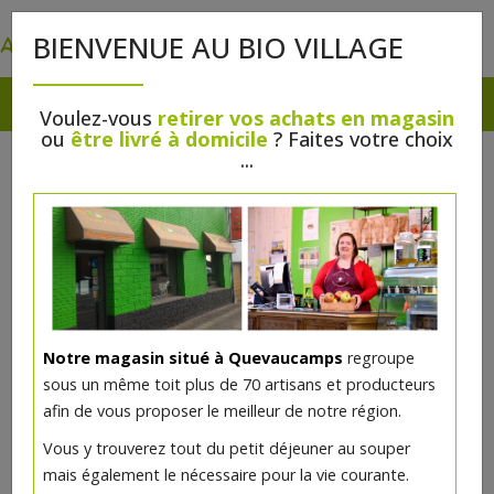
0
BIENVENUE AU BIO VILLAGE
Voulez-vous
retirer vos achats en magasin
ou
être livré à domicile
? Faites votre choix
...
Notre magasin situé à Quevaucamps
regroupe
sous un même toit plus de 70 artisans et producteurs
afin de vous proposer le meilleur de notre région.
Escargots 24p à la
Vous y trouverez tout du petit déjeuner au souper
méditerranéenne
mais également le nécessaire pour la vie courante.