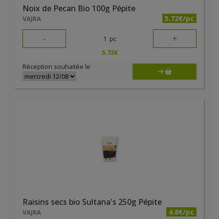
Noix de Pecan Bio 100g Pépite
5.72€/pc
VAJRA
-
+
1
pc
5.72
€
Réception souhaitée le
Raisins secs bio Sultana's 250g Pépite
4.8€/pc
VAJRA