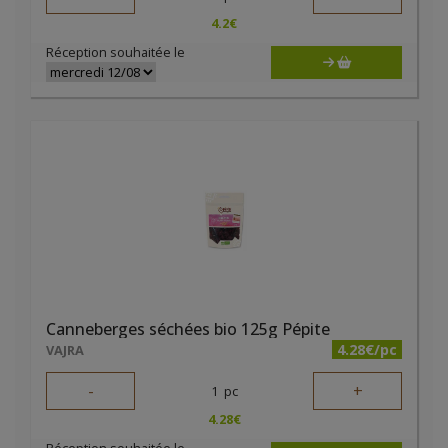
4.2
€
Réception souhaitée le
Canneberges séchées bio 125g Pépite
4.28€/pc
VAJRA
-
+
1
pc
4.28
€