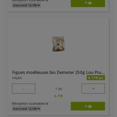
Réception souhaitée le
Figues moëlleuses bio Demeter 250g Lou Prunel
6.77€/pc
VAJRA
-
+
1
pc
6.77
€
Réception souhaitée le