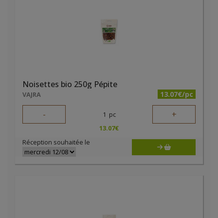
Noisettes bio 250g Pépite
13.07€/pc
VAJRA
-
+
1
pc
13.07
€
Réception souhaitée le