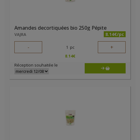
Amandes decortiquées bio 250g Pépite
8.14€/pc
VAJRA
-
+
1
pc
8.14
€
Réception souhaitée le