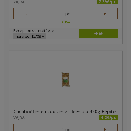
7.39€/pc
VAJRA
-
+
1
pc
7.39
€
Réception souhaitée le
Cacahuètes en coques grillées bio 330g Pépite
4.2€/pc
VAJRA
-
+
1
pc