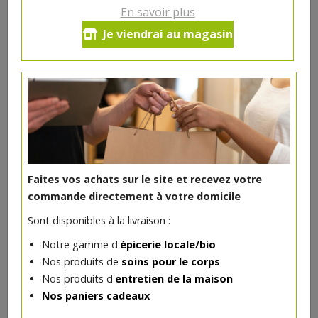
En savoir plus
Pruneaux d'Agen dénoyautés
Je viendrai au magasin
bio Demeter 250g Lou Prunel
6.69€/pc
-
+
1
pc
6.69
€
Réception souhaitée le
Faites vos achats sur le site et recevez votre
commande directement à votre domicile
Sont disponibles à la livraison :
DANS LA MÊME CATÉGORIE ...
Notre gamme d'
épicerie locale/bio
Nos produits de
soins pour le corps
Nos produits d'
entretien de la maison
Nos paniers cadeaux