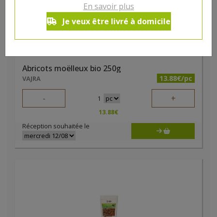
En savoir plus
Je veux être livré à domicile
Abricots moëlleux bio 250g
13.88€/pc
VAJRA
-
+
1
13.88
€
Réception souhaitée le