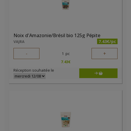
Noix d'Amazonie/Brésil bio 125g Pépite
7.43€/pc
VAJRA
-
+
1
pc
7.43
€
Réception souhaitée le