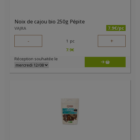
Noix de cajou bio 250g Pépite
7.9€/pc
VAJRA
-
+
1
pc
7.9
€
Réception souhaitée le