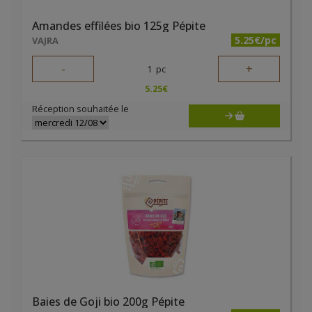
Amandes effilées bio 125g Pépite
5.25€/pc
VAJRA
-
+
1
pc
5.25
€
Réception souhaitée le
Baies de Goji bio 200g Pépite