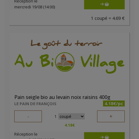
Réception le
mercredi 19/08 (14:00)
1 coupé = 4.69 €
Pain seigle bio au levain noix raisins 400g
4.18€/pc
LE PAIN DE FRANÇOIS
-
+
1
4.18
€
Réception le