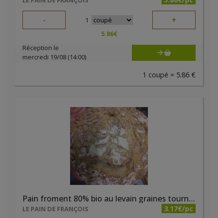
LE PAIN DE FRANÇOIS
-
+
1
5.86
€
Réception le
mercredi 19/08 (14:00)
1 coupé = 5.86 €
Pain froment 80% bio au levain graines tournesol 400g
3.17€/pc
LE PAIN DE FRANÇOIS