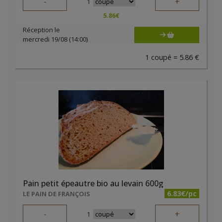
-
+
1
5.86
€
Réception le
mercredi 19/08 (14:00)
1 coupé = 5.86 €
Pain petit épeautre bio au levain 600g
6.83€/pc
LE PAIN DE FRANÇOIS
-
+
1