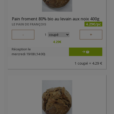
Pain froment 80% bio au levain aux noix 400g
4.29€/pc
LE PAIN DE FRANÇOIS
-
+
1
4.29
€
Réception le
mercredi 19/08 (14:00)
1 coupé = 4.29 €