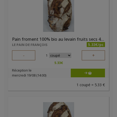
Pain froment 100% bio au levain fruits secs 400g
5.33€/pc
LE PAIN DE FRANÇOIS
-
+
1
5.33
€
Réception le
mercredi 19/08 (14:00)
1 coupé = 5.33 €