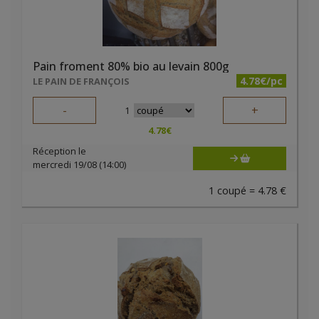
Pain froment 80% bio au levain 800g
4.78€/pc
LE PAIN DE FRANÇOIS
-
+
1
4.78
€
Réception le
mercredi 19/08 (14:00)
1 coupé = 4.78 €