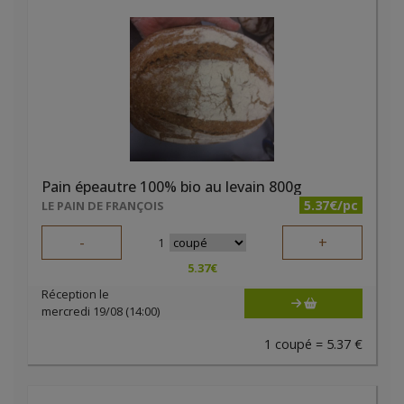
Pain épeautre 100% bio au levain 800g
5.37€/pc
LE PAIN DE FRANÇOIS
-
+
1
5.37
€
Réception le
mercredi 19/08 (14:00)
1 coupé = 5.37 €