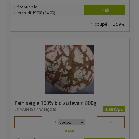
Réception le
mercredi 19/08 (14:00)
1 coupé = 2.59 €
Pain seigle 100% bio au levain 800g
4.69€/pc
LE PAIN DE FRANÇOIS
-
+
1
4.69
€