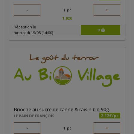
-
+
1
pc
1.92
€
Réception le
mercredi 19/08 (14:00)
Brioche au sucre de canne & raisin bio 90g
2.12€/pc
LE PAIN DE FRANÇOIS
-
+
1
pc