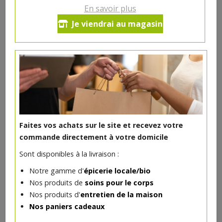
Le mercredi c'est le jour du pain de François
En savoir plus
au magasin. Les pains sont à la levure ou au
Je viendrai au magasin
levain.
ATTENTION:
La livraison des Pains de
François se fait dans l'avant midi. Le
chauffeur démarre de Sombreffe et fait
une tournée de livraiosn de plusieurs
magasins dans le Hainaut. Les pains ne
sont pas livrés à heure fixe. Si il y a un
problème au niveau de la livraison vous
serez avertis par sms. Merci de votre
Faites vos achats sur le site et recevez votre
compréhension.
commande directement à votre domicile
Sont disponibles à la livraison :
Notre gamme d'
épicerie locale/bio
Nos produits de
soins pour le corps
Nos produits d'
entretien de la maison
Nos paniers cadeaux