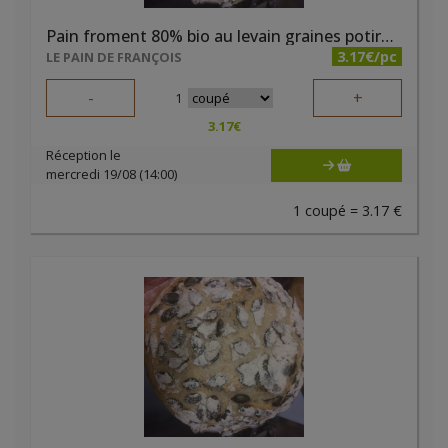
Pain froment 80% bio au levain graines potiron 400g
3.17€/pc
LE PAIN DE FRANÇOIS
-
+
1
3.17
€
Réception le
mercredi 19/08 (14:00)
1 coupé = 3.17 €