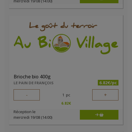
mercredi 19/08 (14:00)
Brioche bio 400g
6.82€/pc
LE PAIN DE FRANÇOIS
-
+
1
pc
6.82
€
Réception le
mercredi 19/08 (14:00)