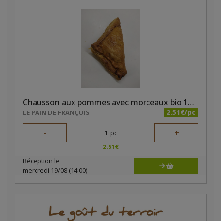
Chausson aux pommes avec morceaux bio 150g
2.51€/pc
LE PAIN DE FRANÇOIS
-
+
1
pc
2.51
€
Réception le
mercredi 19/08 (14:00)