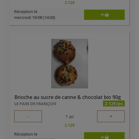
2.12
€
Réception le
mercredi 19/08 (14:00)
Brioche au sucre de canne & chocolat bio 90g
2.12€/pc
LE PAIN DE FRANÇOIS
-
+
1
pc
2.12
€
Réception le