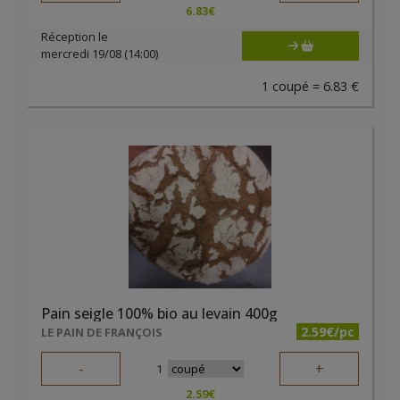
6.83
€
Réception le
mercredi 19/08 (14:00)
1 coupé = 6.83 €
Pain seigle 100% bio au levain 400g
2.59€/pc
LE PAIN DE FRANÇOIS
-
+
1
2.59
€