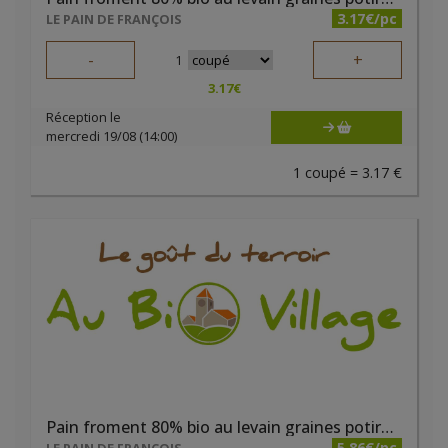
3.17€/pc
LE PAIN DE FRANÇOIS
-
+
1
3.17
€
Réception le
mercredi 19/08 (14:00)
1 coupé = 3.17 €
Pain froment 80% bio au levain graines potiron tournesol sésame 800g
5.86€/pc