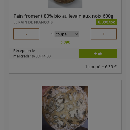
Pain froment 80% bio au levain aux noix 600g
6.39€/pc
LE PAIN DE FRANÇOIS
-
+
1
6.39
€
Réception le
mercredi 19/08 (14:00)
1 coupé = 6.39 €