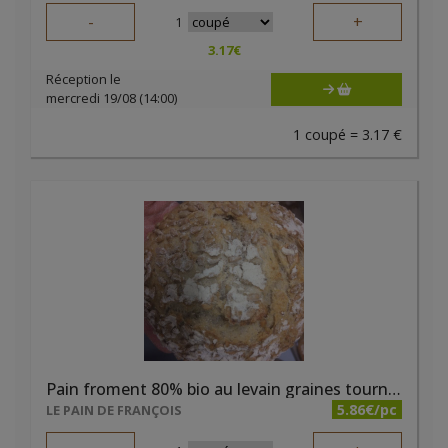
-
+
1
3.17
€
Réception le
mercredi 19/08 (14:00)
1 coupé = 3.17 €
Pain froment 80% bio au levain graines tournesol 800g
5.86€/pc
LE PAIN DE FRANÇOIS