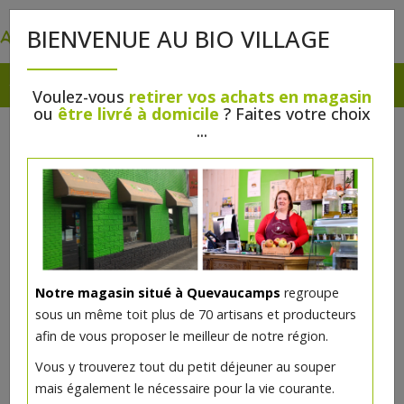
0
BIENVENUE AU BIO VILLAGE
Voulez-vous
retirer vos achats en magasin
ou
être livré à domicile
? Faites votre choix
PAINS LEVAIN/LEVURE LE
...
PAIN DE FRANÇOIS
Notre magasin situé à Quevaucamps
regroupe
sous un même toit plus de 70 artisans et producteurs
afin de vous proposer le meilleur de notre région.
Vous y trouverez tout du petit déjeuner au souper
mais également le nécessaire pour la vie courante.