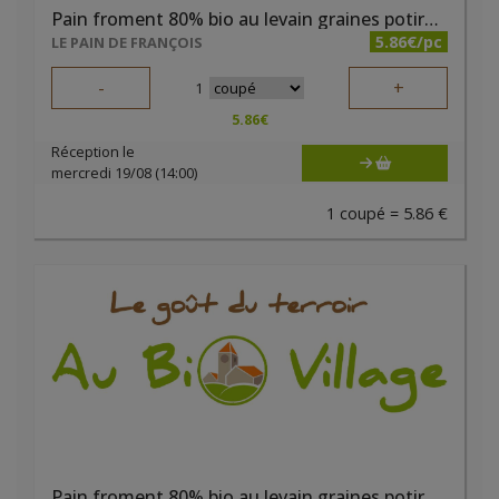
Pain froment 80% bio au levain graines potiron 800g
5.86€/pc
LE PAIN DE FRANÇOIS
-
+
1
5.86
€
Réception le
mercredi 19/08 (14:00)
1 coupé = 5.86 €
Pain froment 80% bio au levain graines potiron tournesol sésame 400g