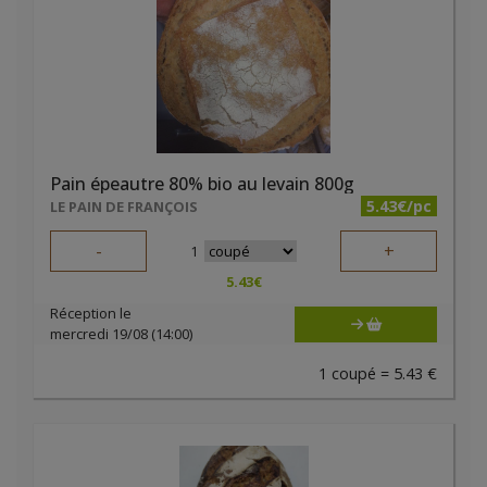
Pain épeautre 80% bio au levain 800g
5.43€/pc
LE PAIN DE FRANÇOIS
-
+
1
5.43
€
Réception le
mercredi 19/08 (14:00)
1 coupé = 5.43 €