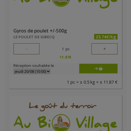
Gyros de poulet +/-500g
23.74€/kg
LE POULET DE GIBECQ
-
+
1
pc
11.87
€
Réception souhaitée le
1 pc = ± 0.5 kg = ± 11.87 €