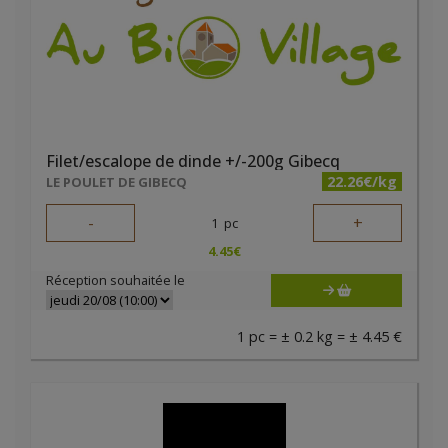
Filet/escalope de dinde +/-200g Gibecq
22.26€/kg
LE POULET DE GIBECQ
-
+
1
pc
4.45
€
Réception souhaitée le
1 pc = ± 0.2 kg = ± 4.45 €