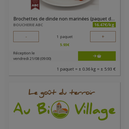
Brochettes de dinde non marinées (paquet de 2 pièces)
16.47€/kg
BOUCHERIE ABC
-
+
1
paquet
5.93
€
Réception le
vendredi 21/08 (09:00)
1 paquet = ± 0.36 kg = ± 5.93 €