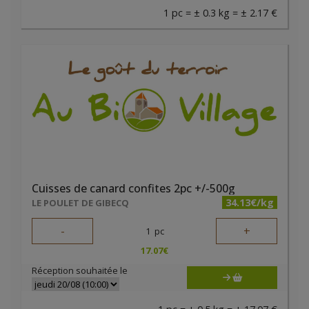
1 pc = ± 0.3 kg = ± 2.17 €
Cuisses de canard confites 2pc +/-500g
34.13€/kg
LE POULET DE GIBECQ
-
+
1
pc
17.07
€
Réception souhaitée le