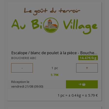
Escalope / blanc de poulet à la pièce - Boucherie ABC
14.47€/kg
BOUCHERIE ABC
-
+
1
pc
5.79
€
Réception le
vendredi 21/08 (09:00)
1 pc = ± 0.4 kg = ± 5.79 €