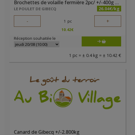
Brochettes de volaille fermière 2pc/ +/-400g Gibecq
26.04€/kg
LE POULET DE GIBECQ
-
+
1
pc
10.42
€
Réception souhaitée le
1 pc = ± 0.4 kg = ± 10.42 €
Canard de Gibecq +/-2.800kg