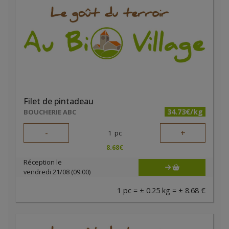
Filet de pintadeau
34.73€/kg
BOUCHERIE ABC
-
+
1
pc
8.68
€
Réception le
vendredi 21/08 (09:00)
1 pc = ± 0.25 kg = ± 8.68 €