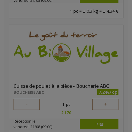
vendredi 21/08 (09:00)
1 pc = ± 0.3 kg = ± 4.34 €
Cuisse de poulet à la pièce - Boucherie ABC
7.24€/kg
BOUCHERIE ABC
-
+
1
pc
2.17
€
Réception le
vendredi 21/08 (09:00)