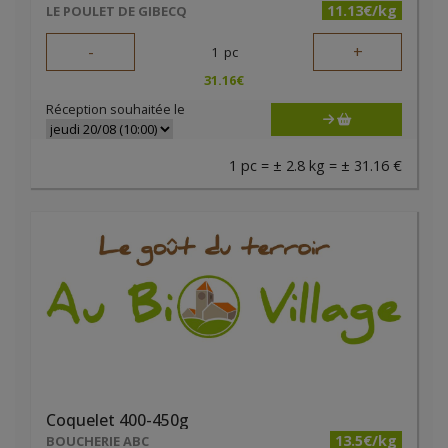
11.13€/kg
LE POULET DE GIBECQ
-
+
1
pc
31.16
€
Réception souhaitée le
1 pc = ± 2.8 kg = ± 31.16 €
Coquelet 400-450g
13.5€/kg
BOUCHERIE ABC