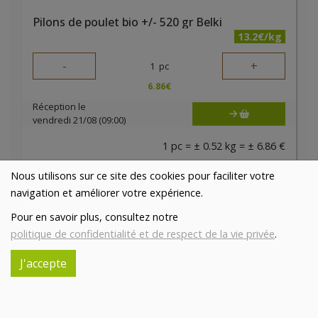
Pilons de poulet bio +/- 520 gr Belki
13.2€/kg
-
+
1
pc
6.86
€
Réception le
vendredi 21/08 (09:00)
1 pc = ± 0.52 kg = ± 6.86 €
Nous utilisons sur ce site des cookies pour faciliter votre
navigation et améliorer votre expérience.
Pour en savoir plus, consultez notre
politique de confidentialité et de respect de la vie privée
.
J'accepte