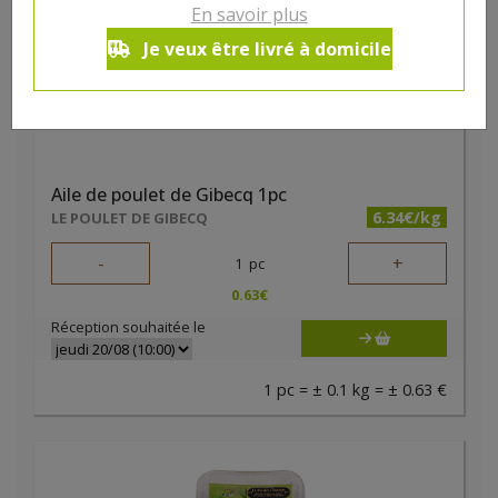
En savoir plus
Je veux être livré à domicile
Aile de poulet de Gibecq 1pc
6.34€/kg
LE POULET DE GIBECQ
-
+
1
pc
0.63
€
Réception souhaitée le
1 pc = ± 0.1 kg = ± 0.63 €