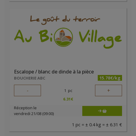
Escalope / blanc de dinde à la pièce
15.78€/kg
BOUCHERIE ABC
-
+
1
pc
6.31
€
Réception le
vendredi 21/08 (09:00)
1 pc = ± 0.4 kg = ± 6.31 €