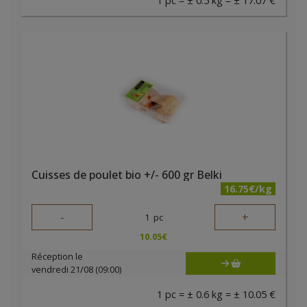
1 pc = ± 0.5 kg = ± 17.07 €
Cuisses de poulet bio +/- 600 gr Belki
16.75€/kg
-
+
1
pc
10.05
€
Réception le
vendredi 21/08 (09:00)
1 pc = ± 0.6 kg = ± 10.05 €