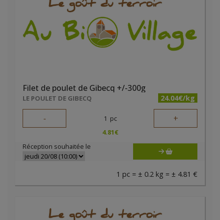
Filet de poulet de Gibecq +/-300g
24.04€/kg
LE POULET DE GIBECQ
-
+
1
pc
4.81
€
Réception souhaitée le
1 pc = ± 0.2 kg = ± 4.81 €