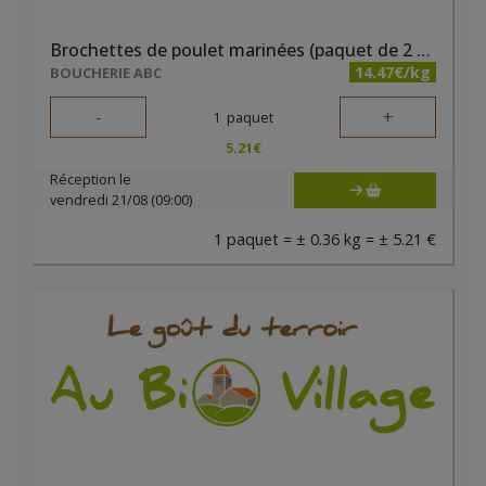
Brochettes de poulet marinées (paquet de 2 pièces) - Boucherie ABC
14.47€/kg
BOUCHERIE ABC
-
+
1
paquet
5.21
€
Réception le
vendredi 21/08 (09:00)
1 paquet = ± 0.36 kg = ± 5.21 €