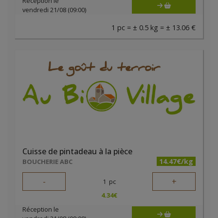
Réception le
vendredi 21/08 (09:00)
1 pc = ± 0.5 kg = ± 13.06 €
Cuisse de pintadeau à la pièce
14.47€/kg
BOUCHERIE ABC
-
+
1
pc
4.34
€
Réception le