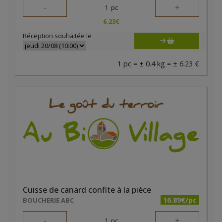
-
+
1
pc
6.23
€
Réception souhaitée le
1 pc = ± 0.4 kg = ± 6.23 €
Cuisse de canard confite à la pièce
16.89€/pc
BOUCHERIE ABC
-
+
1
pc