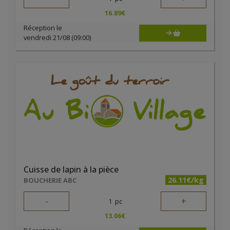
16.89
€
Réception le
vendredi 21/08 (09:00)
Cuisse de lapin à la pièce
26.11€/kg
BOUCHERIE ABC
-
+
1
pc
13.06
€