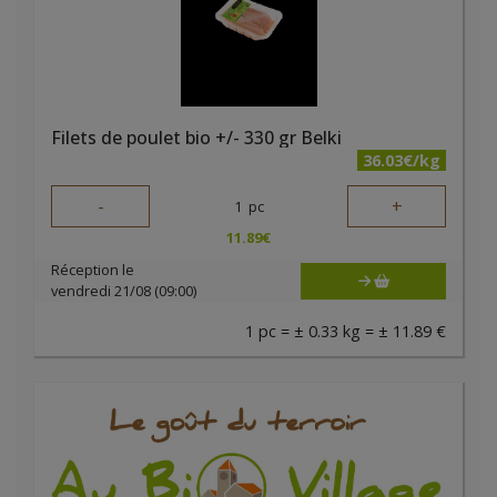
Filets de poulet bio +/- 330 gr Belki
36.03€/kg
-
+
1
pc
11.89
€
Réception le
vendredi 21/08 (09:00)
1 pc = ± 0.33 kg = ± 11.89 €