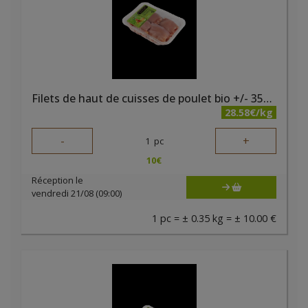
Filets de haut de cuisses de poulet bio +/- 350 gr Kari
28.58€/kg
-
+
1
pc
10
€
Réception le
vendredi 21/08 (09:00)
1 pc = ± 0.35 kg = ± 10.00 €