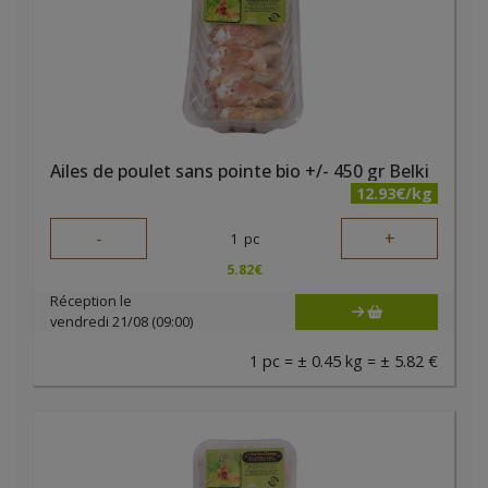
Ailes de poulet sans pointe bio +/- 450 gr Belki
12.93€/kg
-
+
1
pc
5.82
€
Réception le
vendredi 21/08 (09:00)
1 pc = ± 0.45 kg = ± 5.82 €