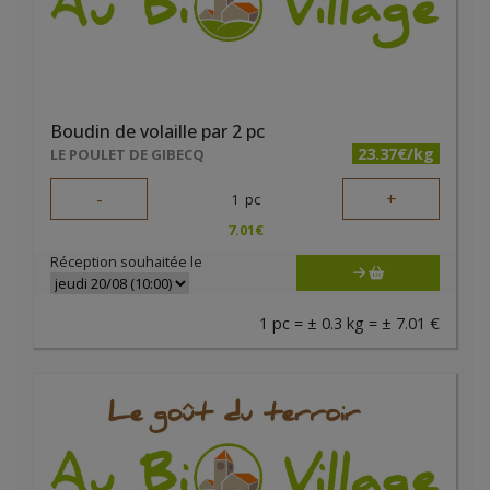
Boudin de volaille par 2 pc
23.37€/kg
LE POULET DE GIBECQ
-
+
1
pc
7.01
€
Réception souhaitée le
1 pc = ± 0.3 kg = ± 7.01 €