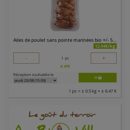
Ailes de poulet sans pointe marinées bio +/- 500 gr Belki
12.94€/kg
-
+
1
pc
6.47
€
Réception souhaitée le
1 pc = ± 0.5 kg = ± 6.47 €