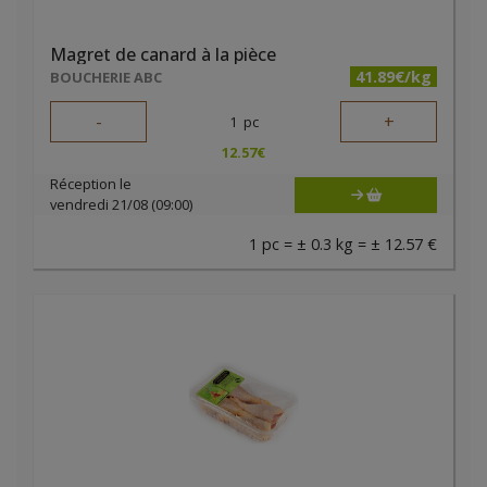
Magret de canard à la pièce
41.89€/kg
BOUCHERIE ABC
-
+
1
pc
12.57
€
Réception le
vendredi 21/08 (09:00)
1 pc = ± 0.3 kg = ± 12.57 €