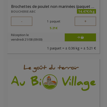
Brochettes de poulet non marinées (paquet de 2 pièces) - Boucherie ABC
14.47€/kg
BOUCHERIE ABC
-
+
1
paquet
5.21
€
Réception le
vendredi 21/08 (09:00)
1 paquet = ± 0.36 kg = ± 5.21 €