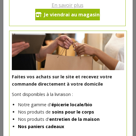
En savoir plus
Cuisse de poulet de Gibecq
Je viendrai au magasin
1pc/+/-500g
14.1€/kg
-
+
1
pc
7.05
€
Réception souhaitée le
1 pc = ± 0.5 kg = ± 7.05 €
Faites vos achats sur le site et recevez votre
commande directement à votre domicile
Sont disponibles à la livraison :
Notre gamme d'
épicerie locale/bio
DANS LA MÊME CATÉGORIE ...
Nos produits de
soins pour le corps
Nos produits d'
entretien de la maison
Nos paniers cadeaux