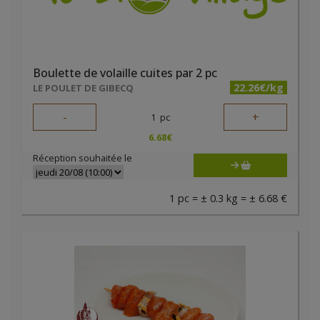
Boulette de volaille cuites par 2 pc
22.26€/kg
LE POULET DE GIBECQ
-
+
1
pc
6.68
€
Réception souhaitée le
1 pc = ± 0.3 kg = ± 6.68 €