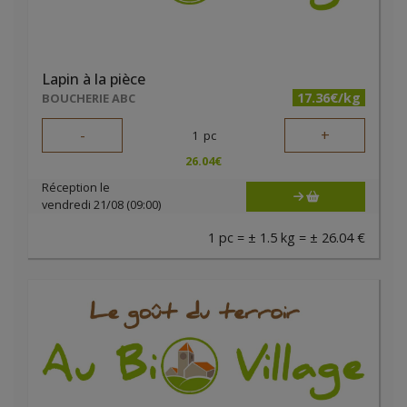
Lapin à la pièce
17.36€/kg
BOUCHERIE ABC
-
+
1
pc
26.04
€
Réception le
vendredi 21/08 (09:00)
1 pc = ± 1.5 kg = ± 26.04 €