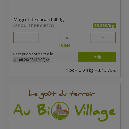
Magret de canard 400g
33.39€/kg
LE POULET DE GIBECQ
-
+
1
pc
13.36
€
Réception souhaitée le
1 pc = ± 0.4 kg = ± 13.36 €