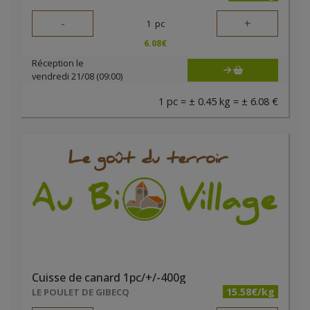
-
+
1
pc
6.08
€
Réception le
vendredi 21/08 (09:00)
1 pc = ± 0.45 kg = ± 6.08 €
Cuisse de canard 1pc/+/-400g
15.58€/kg
LE POULET DE GIBECQ