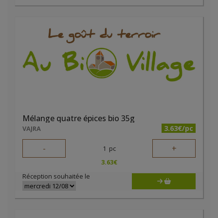
Mélange quatre épices bio 35g
3.63€/pc
VAJRA
-
+
1
pc
3.63
€
Réception souhaitée le