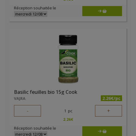
Réception souhaitée le
Basilic feuilles bio 15g Cook
2.26€/pc
VAJRA
-
+
1
pc
2.26
€
Réception souhaitée le