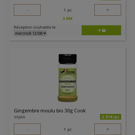
-
+
1
pc
3.88
€
Réception souhaitée le
Gingembre moulu bio 30g Cook
2.91€/pc
VAJRA
-
+
1
pc