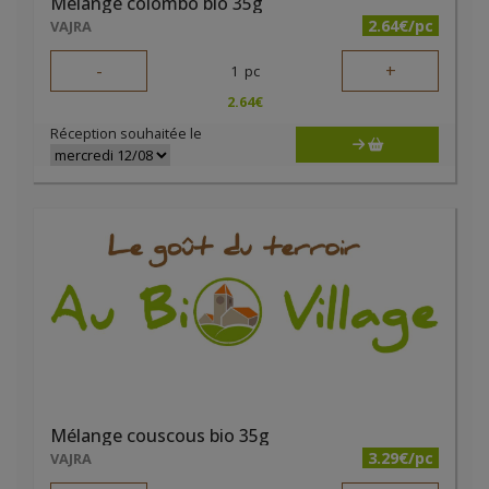
Mélange colombo bio 35g
2.64€/pc
VAJRA
-
+
1
pc
2.64
€
Réception souhaitée le
Mélange couscous bio 35g
3.29€/pc
VAJRA