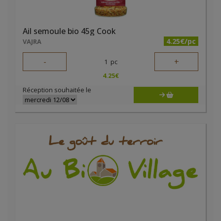
Ail semoule bio 45g Cook
4.25€/pc
VAJRA
-
+
1
pc
4.25
€
Réception souhaitée le