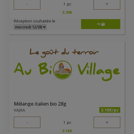
-
+
1
pc
3.29
€
Réception souhaitée le
Mélange italien bio 28g
3.18€/pc
VAJRA
-
+
1
pc
3.18
€