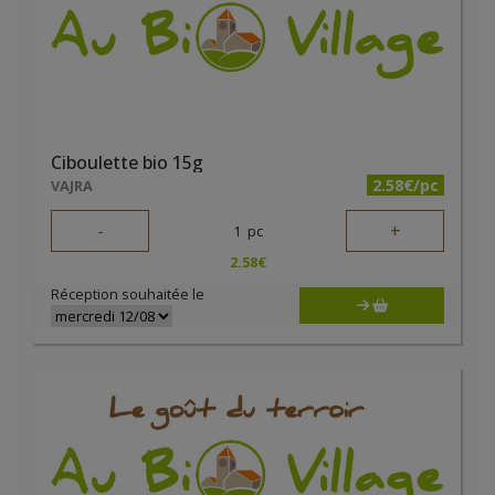
Ciboulette bio 15g
2.58€/pc
VAJRA
-
+
1
pc
2.58
€
Réception souhaitée le