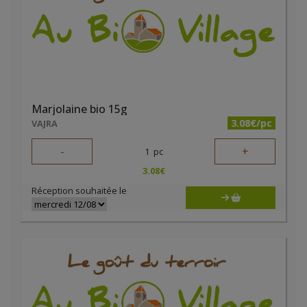
Marjolaine bio 15g
3.08€/pc
VAJRA
-
+
1
pc
3.08
€
Réception souhaitée le