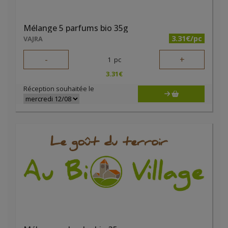
Mélange 5 parfums bio 35g
3.31€/pc
VAJRA
-
+
1
pc
3.31
€
Réception souhaitée le