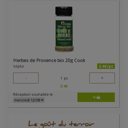
Herbes de Provence bio 20g Cook
3.4€/pc
VAJRA
-
+
1
pc
3.4
€
Réception souhaitée le