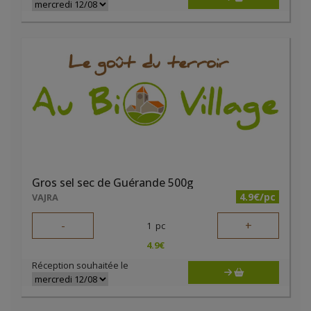
Gros sel sec de Guérande 500g
4.9€/pc
VAJRA
-
+
1
pc
4.9
€
Réception souhaitée le