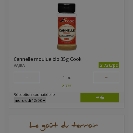
Cannelle moulue bio 35g Cook
2.73€/pc
VAJRA
-
+
1
pc
2.73
€
Réception souhaitée le