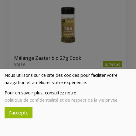
Mélange Zaatar bio 27g Cook
3.1€/pc
VAJRA
Nous utilisons sur ce site des cookies pour faciliter votre
-
+
1
pc
navigation et améliorer votre expérience.
3.1
€
Pour en savoir plus, consultez notre
Réception souhaitée le
politique de confidentialité et de respect de la vie privée
.
J'accepte