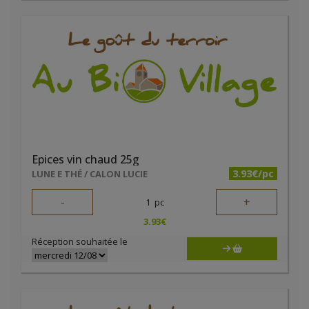
Epices vin chaud 25g
3.93€/pc
LUNE E THÉ / CALON LUCIE
-
+
1
pc
3.93
€
Réception souhaitée le