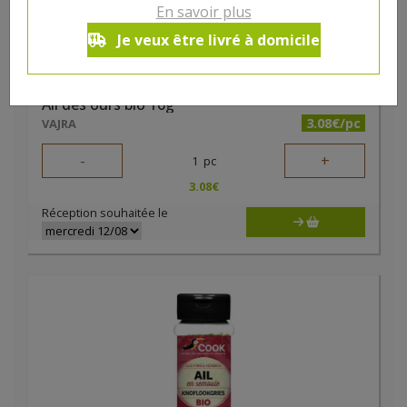
En savoir plus
Je veux être livré à domicile
Ail des ours bio 16g
3.08€/pc
VAJRA
-
+
1
pc
3.08
€
Réception souhaitée le