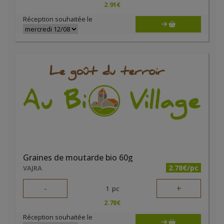
2.91
€
Réception souhaitée le
Graines de moutarde bio 60g
2.78€/pc
VAJRA
-
+
1
pc
2.78
€
Réception souhaitée le