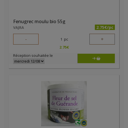
Fenugrec moulu bio 55g
2.75€/pc
VAJRA
-
+
1
pc
2.75
€
Réception souhaitée le