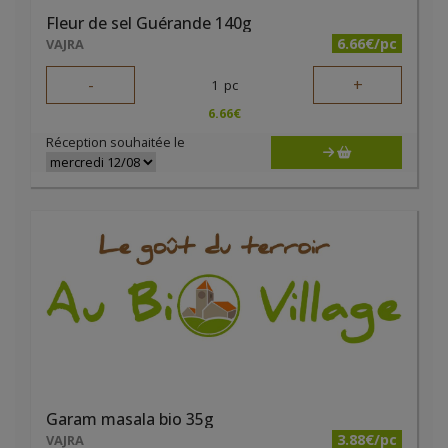
Fleur de sel Guérande 140g
6.66€/pc
VAJRA
-
+
1
pc
6.66
€
Réception souhaitée le
Garam masala bio 35g
3.88€/pc
VAJRA