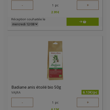
-
+
1
pc
2.91
€
Réception souhaitée le
Badiane anis étoilé bio 50g
6.13€/pc
VAJRA
-
+
1
pc
6.13
€