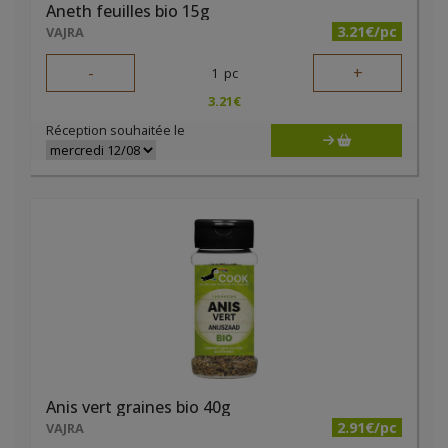
Aneth feuilles bio 15g
3.21€/pc
VAJRA
-
+
1
pc
3.21
€
Réception souhaitée le
Anis vert graines bio 40g
2.91€/pc
VAJRA