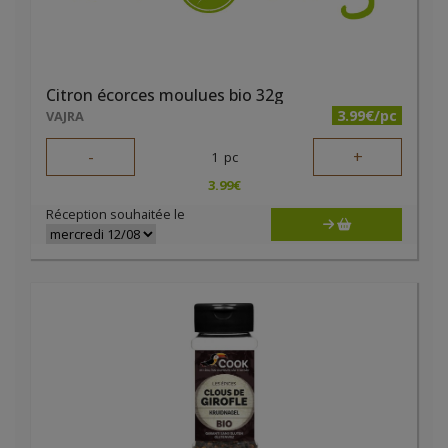
Citron écorces moulues bio 32g
3.99€/pc
VAJRA
-
+
1
pc
3.99
€
Réception souhaitée le