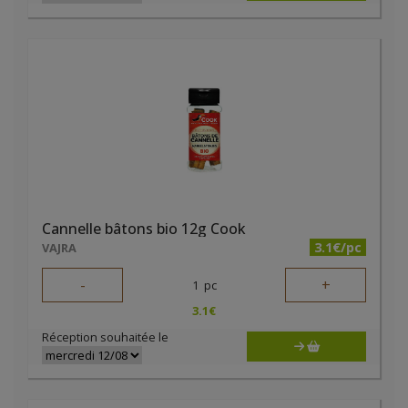
Cannelle bâtons bio 12g Cook
3.1€/pc
VAJRA
-
+
1
pc
3.1
€
Réception souhaitée le