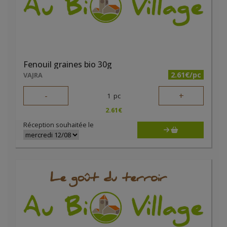
Fenouil graines bio 30g
2.61€/pc
VAJRA
-
+
1
pc
2.61
€
Réception souhaitée le