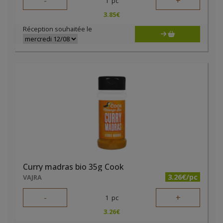
-
+
1
pc
3.85
€
Réception souhaitée le
Curry madras bio 35g Cook
3.26€/pc
VAJRA
-
+
1
pc
3.26
€