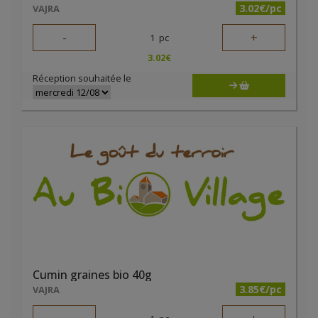
3.02€/pc
VAJRA
-
+
1
pc
3.02
€
Réception souhaitée le
Cumin graines bio 40g
3.85€/pc
VAJRA