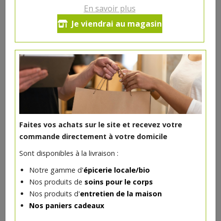
En savoir plus
Baies roses bio 20g
Je viendrai au magasin
5.28€/pc
-
+
1
pc
5.28
€
Réception souhaitée le
Faites vos achats sur le site et recevez votre
commande directement à votre domicile
DANS LA MÊME CATÉGORIE ...
Sont disponibles à la livraison :
Notre gamme d'
épicerie locale/bio
Nos produits de
soins pour le corps
Nos produits d'
entretien de la maison
Nos paniers cadeaux