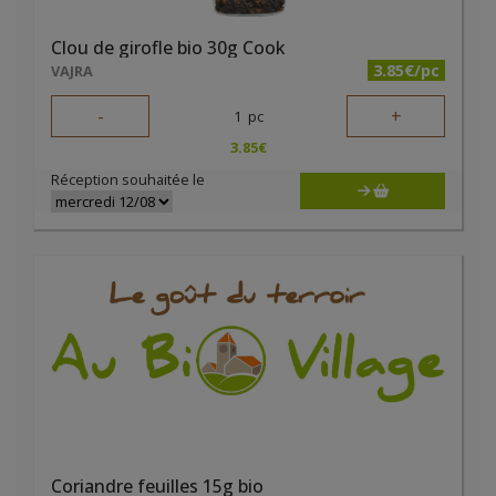
Clou de girofle bio 30g Cook
3.85€/pc
VAJRA
-
+
1
pc
3.85
€
Réception souhaitée le
Coriandre feuilles 15g bio