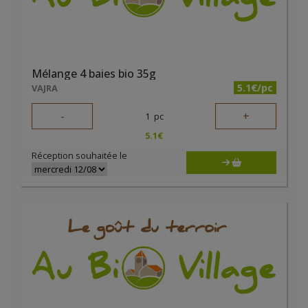
Mélange 4 baies bio 35g
5.1€/pc
VAJRA
-
+
1
pc
5.1
€
Réception souhaitée le