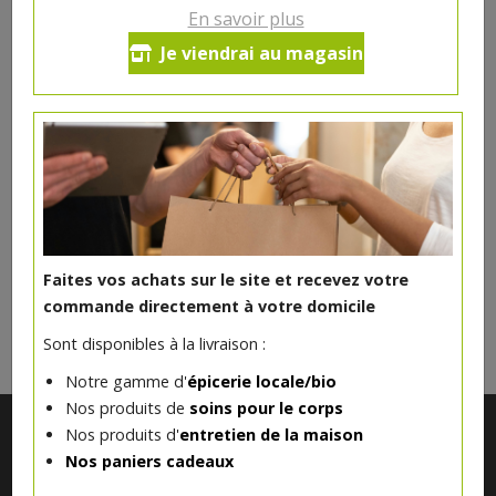
En savoir plus
Beurre salé 250g Ferme
Je viendrai au magasin
Vandelannoitte
4.2€/pc
Produit indisponible actuellement
Faites vos achats sur le site et recevez votre
DANS LA MÊME CATÉGORIE ...
commande directement à votre domicile
Sont disponibles à la livraison :
Notre gamme d'
épicerie locale/bio
Nos produits de
soins pour le corps
Nos produits d'
entretien de la maison
Nos paniers cadeaux