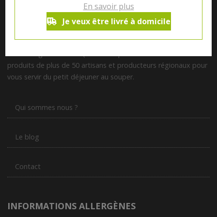
En savoir plus
Je veux être livré à domicile
Notre magasin situé à Quevaucamps réunit sous son toit les
produits de plus de 50 artisans et producteurs régionaux pour
vous servir du petit déjeuner au souper.
Qui sommes nous ?
Le blog
Contact
INFORMATIONS ALLERGÈNES