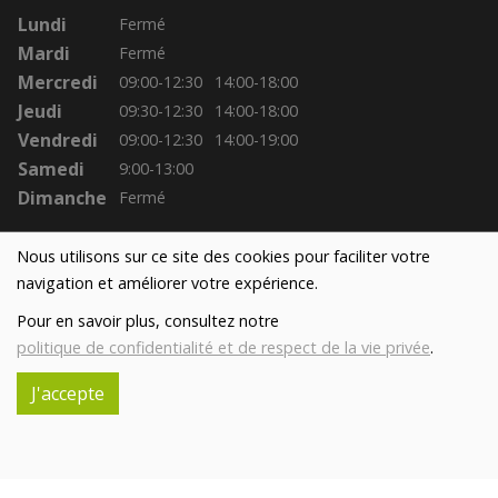
Lundi
Fermé
Mardi
Fermé
Mercredi
09:00-12:30
14:00-18:00
Jeudi
09:30-12:30
14:00-18:00
Vendredi
09:00-12:30
14:00-19:00
Samedi
9:00-13:00
Dimanche
Fermé
Nous utilisons sur ce site des cookies pour faciliter votre
navigation et améliorer votre expérience.
Pour en savoir plus, consultez notre
politique de confidentialité et de respect de la vie privée
.
J'accepte
Réalisé avec
par
MonSiteAMoi