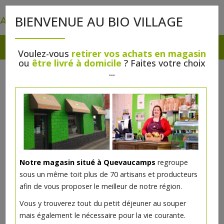
0
BIENVENUE AU BIO VILLAGE
Voulez-vous
retirer vos achats en magasin
ou
être livré à domicile
? Faites votre choix
...
Notre magasin situé à Quevaucamps
regroupe
sous un même toit plus de 70 artisans et producteurs
afin de vous proposer le meilleur de notre région.
Shampooing douche verveine de
Vous y trouverez tout du petit déjeuner au souper
Provence 1 litre Douce Nature
mais également le nécessaire pour la vie courante.