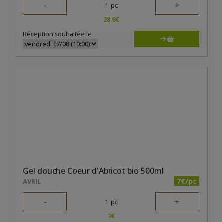
-
+
1
pc
28.9
€
Réception souhaitée le
Gel douche Coeur d'Abricot bio 500ml
7€/pc
AVRIL
-
+
1
pc
7
€