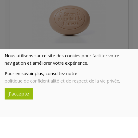
Savon au lait d'ânesse ovale parfum ambre 200g
Nous utilisons sur ce site des cookies pour faciliter votre
10.9€/pc
ASINERIE DU PAYS DES COLLINES SRL
navigation et améliorer votre expérience.
-
+
1
pc
Pour en savoir plus, consultez notre
10.9
€
politique de confidentialité et de respect de la vie privée
.
Réception souhaitée le
J'accepte