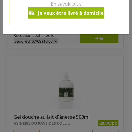
Gel douche Amande/Pêche de vigne bio 1 litre Natessence
En savoir plus
13.91€/pc
HYGIENA
Je veux être livré à domicile
-
+
1
pc
13.91
€
Réception souhaitée le
Gel douche au lait d'ânesse 500ml
28.9€/pc
ASINERIE DU PAYS DES COLLINES SRL