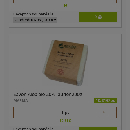
4
€
Réception souhaitée le
Savon Alep bio 20% laurier 200g
10.81€/pc
MARMA
-
+
1
pc
10.81
€
Réception souhaitée le