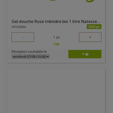
Gel douche Rose trémière bio 1 litre Natessence
15€/pc
HYGIENA
-
+
1
pc
15
€
Réception souhaitée le