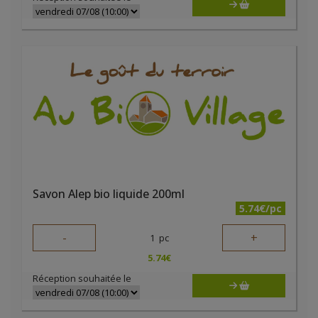
Savon Alep bio liquide 200ml
5.74€/pc
-
+
1
pc
5.74
€
Réception souhaitée le