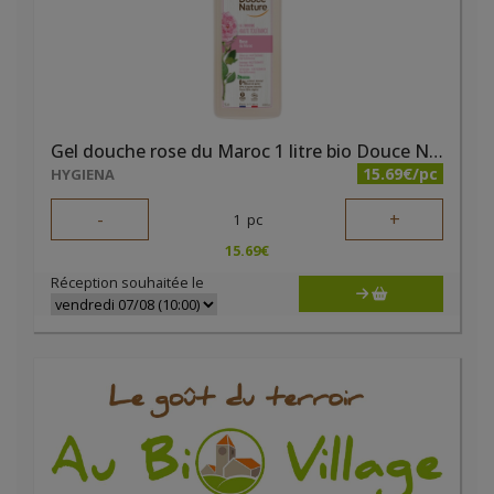
Gel douche rose du Maroc 1 litre bio Douce Nature
15.69€/pc
HYGIENA
-
+
1
pc
15.69
€
Réception souhaitée le