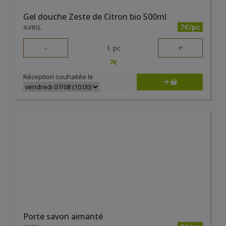
Gel douche Zeste de Citron bio 500ml
7€/pc
AVRIL
-
+
1
pc
7
€
Réception souhaitée le
Porte savon aimanté