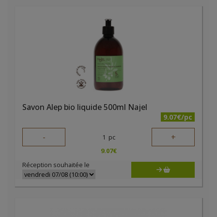
Savon Alep bio liquide 500ml Najel
9.07€/pc
-
+
1
pc
9.07
€
Réception souhaitée le