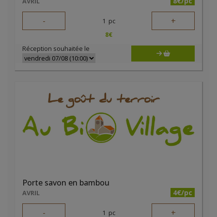
8€/pc
AVRIL
-
+
1
pc
8
€
Réception souhaitée le
Porte savon en bambou
4€/pc
AVRIL
-
+
1
pc