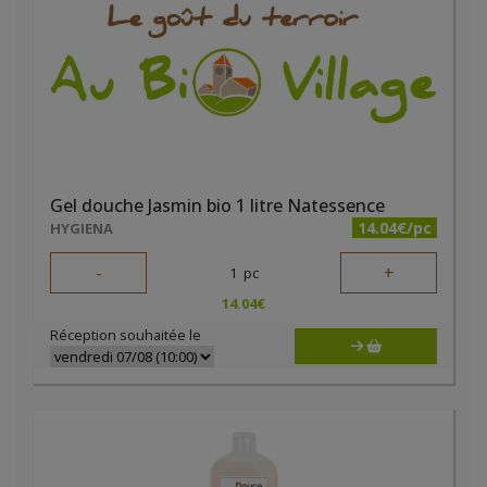
Gel douche Jasmin bio 1 litre Natessence
14.04€/pc
HYGIENA
-
+
1
pc
14.04
€
Réception souhaitée le