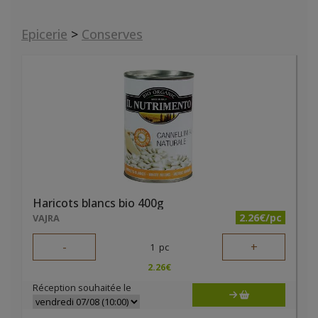
Epicerie
>
Conserves
Haricots blancs bio 400g
2.26€/pc
VAJRA
-
+
1
pc
2.26
€
Réception souhaitée le