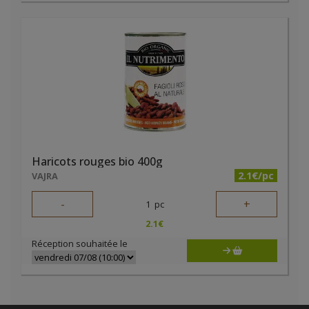
Haricots rouges bio 400g
2.1€/pc
VAJRA
-
+
1
pc
2.1
€
Réception souhaitée le