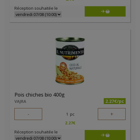
Réception souhaitée le
Pois chiches bio 400g
2.27€/pc
VAJRA
-
+
1
pc
2.27
€
Réception souhaitée le