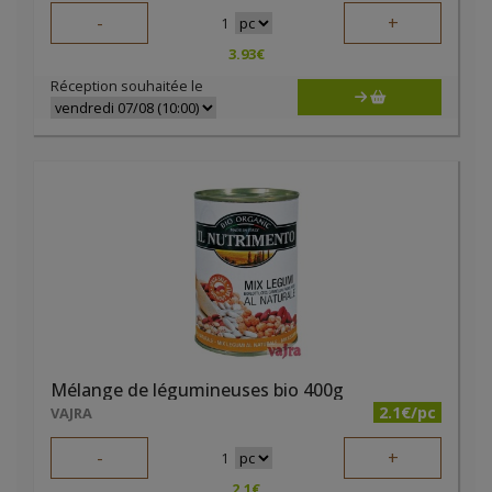
-
+
1
3.93
€
Réception souhaitée le
Mélange de légumineuses bio 400g
2.1€/pc
VAJRA
-
+
1
2.1
€