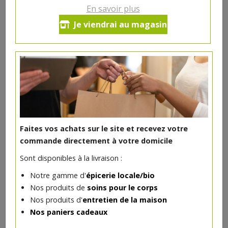
En savoir plus
Lentilles corail bio 500g Priméal
Je viendrai au magasin
3.78€/pc
-
+
1
3.78
€
Réception souhaitée le
Faites vos achats sur le site et recevez votre
commande directement à votre domicile
DANS LA MÊME CATÉGORIE ...
Sont disponibles à la livraison :
Notre gamme d'
épicerie locale/bio
Nos produits de
soins pour le corps
Nos produits d'
entretien de la maison
Nos paniers cadeaux