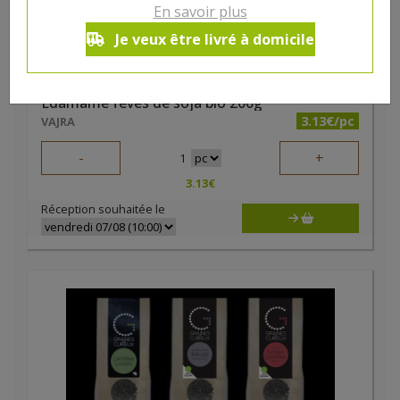
En savoir plus
Je veux être livré à domicile
Edamame fèves de soja bio 200g
3.13€/pc
VAJRA
-
+
1
3.13
€
Réception souhaitée le